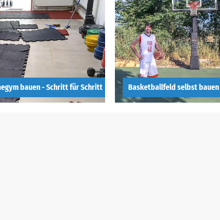
Flachdach oder
Garagendach an?
gym bauen - Schritt für Schritt
Basketballfeld selbst bauen
egym bauen -
Wie man ein
ritt für Schritt
Basketballfeld ba
gan
kann!