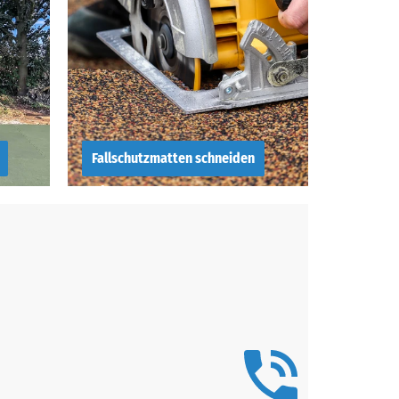
Fallschutzmatten schneiden
Wie man
uen
Fallschutzplatten
schneidet – Zuschnitt
von Fallschutzmatten