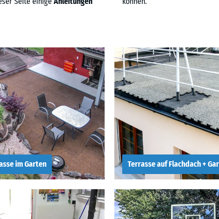
eser Seite einige
Anleitungen
können.
asse im Garten
Terrasse auf Flachdach + Ga
 legt man eine
Wie legt man eine
rasse im Garten an
Terrasse auf eine