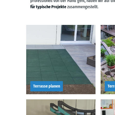
professionell von der Hand geht, haben wir auf di
für typische Projekte
zusammengestellt.
Terrasse planen
Terr
Terrasse planen
Wie
slogan
Ter