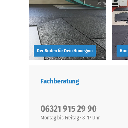
Der Boden für Dein Homegym
Home
Der richtige Boden
Hom
für Dein Homegym
Sch
Fachberatung
slogan
slo
06321 915 29 90
Montag bis Freitag · 8–17 Uhr