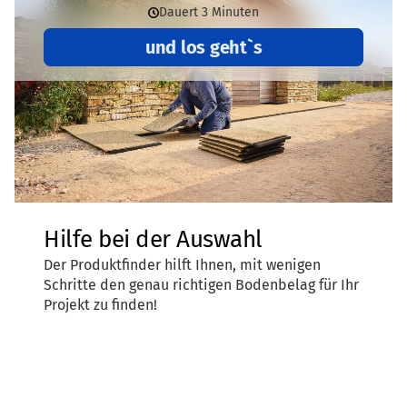
Lebensdauer
und Recyclingfähigkeit eine wichtige Rolle.
Lebensdauer wesentlich beeinflussen.
So ist z.B. ein regional hergestellter Terrassenbelag aus
gebundenem Gummigranulat, das zu einem großen Teil aus
Altreifen besteht und am Ende seiner Lebensdauer
wiederverwertet werden kann, wesentlich
umweltfreundlicher
als eine Holzterrasse aus Tropenholz
oder aus rumänischem Raubbauholz.