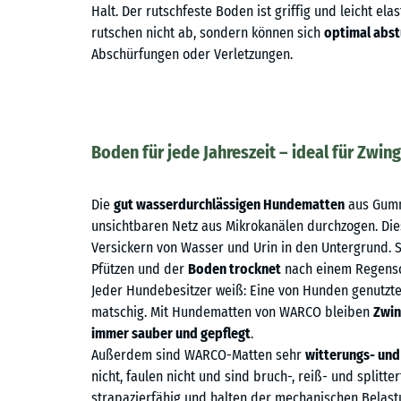
Halt. Der rutschfeste Boden ist griffig und leicht ela
rutschen nicht ab, sondern können sich
optimal abs
Abschürfungen oder Verletzungen.
Boden für jede Jahreszeit – ideal für Zwin
Die
gut wasserdurchlässigen Hundematten
aus Gumm
unsichtbaren Netz aus Mikrokanälen durchzogen. Die
Versickern von Wasser und Urin in den Untergrund. S
Pfützen und der
Boden trocknet
nach einem Regensc
Jeder Hundebesitzer weiß: Eine von Hunden genutzte
matschig. Mit Hundematten von WARCO bleiben
Zwin
immer sauber und gepflegt
.
Außerdem sind WARCO-Matten sehr
witterungs- und
nicht, faulen nicht und sind bruch-, reiß- und splitt
strapazierfähig und halten der mechanischen Belast