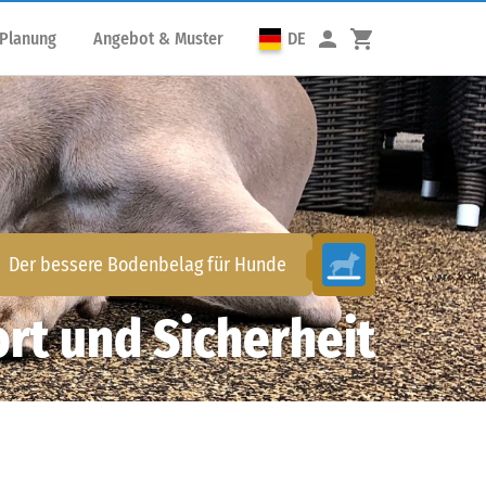
 Planung
Angebot & Muster
DE
Der bessere Bodenbelag für
Hunde
rt und Sicherheit