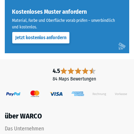
ELT
Skalenwert 3 =
steht
Kostenloses Muster anfordern
Wärmeleitfähigkeit
für
ca. 0,11 W/(m·K)
Material, Farbe und Oberfläche vorab prüfen – unverbindlich
„End
und kostenlos.
Frostbeständig
of
Jetzt kostenlos anfordern
Life
Druckfestigkeit
Tyres"
-
und
Skalenwert
bezeichnet
Gummigranulat,
2
4.5
das
=
84 Maps Bewertungen
aus
ca.
dem
Recycling
0,75
von
mm
Altreifen
über WARCO
verbleibende
gewonnen
wird.
Eindellung
Das Unternehmen
Die