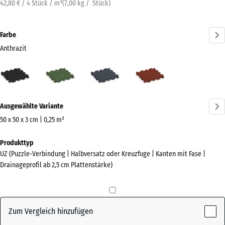
42,80 € / 4 Stück / m²
(
7,00
kg
/ Stück)
Farbe
Anthrazit
Anthrazit
Grasgrün
Schiefergrau
Ziegelrot
(active)
Mehr
Ausgewählte Variante
Informationen
zu
50 x 50 x 3 cm | 0,25 m²
den
Abmessungen
Produkttyp
Farben?
für
UZ (Puzzle-Verbindung | Halbversatz oder Kreuzfuge | Kanten mit Fase |
den
Farbpalette
Drainageprofil ab 2,5 cm Plattenstärke)
Versand
anzeigen
540
(active)
Anthrazit
x
540
Zum Vergleich hinzufügen
x