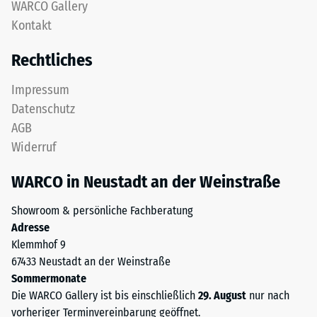
nach
WARCO Gallery
obere
Kontakt
24
Nutzschicht
aus
Stunden
Rechtliches
feinem
Entlastung
ELT-
Impressum
(BS
Granulat
Datenschutz
bildet
7188)
AGB
eine
Widerruf
abriebfeste,
rutschhemmende
WARCO in Neustadt an der Weinstraße
Oberfläche.
/ 5
Die
Showroom & persönliche Fachberatung
untere
Adresse
Schicht
Klemmhof 9
aus
67433 Neustadt an der Weinstraße
gröberem
Die
Sommermonate
ELT-
Druckfestigkeit
Die WARCO Gallery ist bis einschließlich
29. August
nur nach
Granulat
eines
vorheriger Terminvereinbarung geöffnet.