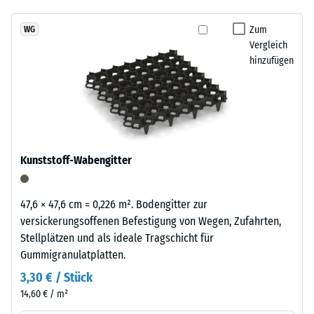
abgespült werden. So bleibt der Zwingerboden über viele Jahre
7188)
kein
Schwarzton
alltagstauglich
Produkt
Scheinbare
fügt
Zum
WG
für
Dichte -
Vergleich
sich
den
Skalenwert
hinzufügen
unauffällig
1 = bis 780
Produktvergleich
in
kg/m³
ausgewählt.
moderne
Außenanlagen
Stoß-, Schwingungs-
und
und
Trittschalldämmung
industriell
Kunststoff-Wabengitter
– Skalenwert 3 =
geprägte
deutliche Dämpfung
Bereiche
ein.
Rutschfestigkeit Klasse
47,6 × 47,6 cm = 0,226 m². Bodengitter zur
DS (EN 14041) -
versickerungsoffenen Befestigung von Wegen, Zufahrten,
Skalenwert 3 =
Stellplätzen und als ideale Tragschicht für
Material
Gleitreibungskoeffizient
Gummigranulatplatten.
–
ca. 0,45
Bestandteile
3,30 € / Stück
Abriebfestigkeit
und
14,60 € / m²
- Beständigkeit
Aufbau