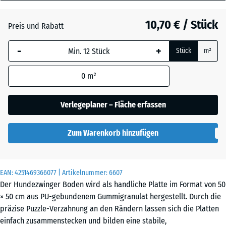
30
Grasgrün
+ 1,00 €
mm
10,70 € / Stück
Preis und Rabatt
Die gewählte, blau
Schiefergrau
+ 0,50 €
-
+
Stück
m²
umrandete
Abmessung wird
0
m²
(sofern in den
Ziegelrot
+ 0,50 €
Produktdaten nicht
anders angegeben)
Verlegeplaner – Fläche erfassen
für die
Bedarfsberechnung
Zum Warenkorb hinzufügen
verwendet.
50
x
EAN:
4251469366077
| Artikelnummer:
6607
50
Der Hundezwinger Boden wird als handliche Platte im Format von 50
x 3
× 50 cm aus PU-gebundenem Gummigranulat hergestellt. Durch die
cm
präzise Puzzle-Verzahnung an den Rändern lassen sich die Platten
|
einfach zusammenstecken und bilden eine stabile,