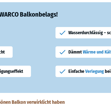
s WARCO Balkonbelags!
Wasserdurchlässig – s
cht
Dämmt
Wärme und Käl
igungseffekt
Einfache
Verlegung
bei
hönen Balkon verwirklicht haben