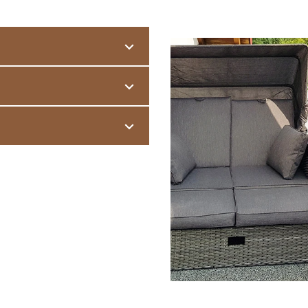
s der Gebäudefassade heraus.
nd
Witterungsschäden
.
ie ideale Lösung. Die leicht
träglich
angebauter Balkon
, oft
 vorhandenen Belag verlegt
r auf Stützen vor das Gebäude
HT dauerhaft abgedichtet
ses - ein Zimmer an der frischen
ebäude zurückversetzt.
 Dachpappe, auf Gitterrosten, auf
rden. Besonders interessant: Die
egeleichte und
nde
Trittschalldämmung
und
el direkt auf dem Boden der
lässt sich der Loggiaboden mit