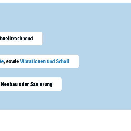
chnelltrocknend
te
, sowie
Vibrationen und Schall
 Neubau oder Sanierung