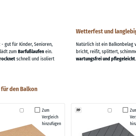
Wetterfest und langlebi
z
- gut für Kinder, Senioren,
Natürlich ist ein Balkonbela
 lädt zum
Barfußlaufen
ein.
bricht, reißt, splittert, schimm
rocknet
schnell und isoliert
wartungsfrei und pflegeleicht
.
für den Balkon
Zum
Zu
PP
Vergleich
Ver
hinzufügen
hin