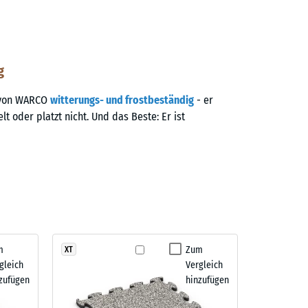
g
g von WARCO
witterungs- und frostbeständig
- er
elt oder platzt nicht. Und das Beste: Er ist
m
Zum
XT
gleich
Vergleich
zufügen
hinzufügen