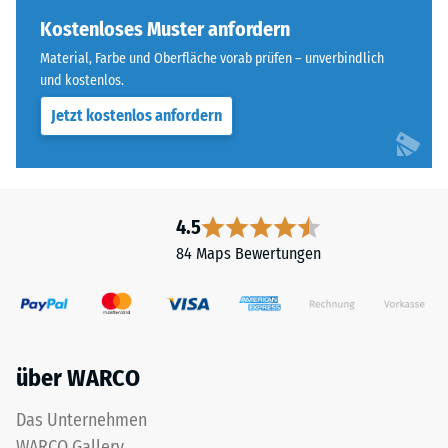
Skalenwert 3 =
steht
Kostenloses Muster anfordern
Wärmeleitfähigkeit
für
ca. 0,11 W/(m·K)
Material, Farbe und Oberfläche vorab prüfen – unverbindlich
„End
und kostenlos.
Frostbeständig
of
Jetzt kostenlos anfordern
Life
Druckfestigkeit
Tyres"
-
und
Skalenwert
bezeichnet
Gummigranulat,
2
4.5
das
=
84 Maps Bewertungen
aus
ca.
dem
Recycling
0,75
von
mm
Altreifen
über WARCO
verbleibende
gewonnen
wird.
Eindellung
Das Unternehmen
Die
nach
WARCO Gallery