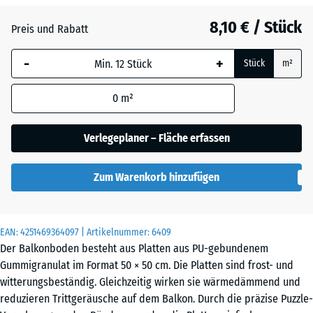
Grasgrün
+ 1,00 €
8,10 € / Stück
Preis und Rabatt
-
+
Schiefergrau
+ 0,50 €
Stück
m²
0
m²
Ziegelrot
+ 0,50 €
Verlegeplaner – Fläche erfassen
Zum Warenkorb hinzufügen
EAN:
4251469364097
| Artikelnummer:
6409
Der Balkonboden besteht aus Platten aus PU-gebundenem
Gummigranulat im Format 50 × 50 cm. Die Platten sind frost- und
witterungsbeständig. Gleichzeitig wirken sie wärmedämmend und
reduzieren Trittgeräusche auf dem Balkon. Durch die präzise Puzzle-