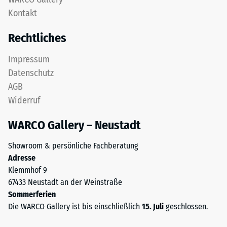
obere
Kontakt
24
Nutzschicht
aus
Stunden
Rechtliches
feinem
Entlastung
ELT-
Impressum
(BS
Granulat
Datenschutz
bildet
7188)
AGB
eine
Widerruf
abriebfeste,
rutschhemmende
WARCO Gallery – Neustadt
Oberfläche.
/ 5
Die
Showroom & persönliche Fachberatung
untere
Adresse
Schicht
Klemmhof 9
aus
67433 Neustadt an der Weinstraße
gröberem
Die
Sommerferien
ELT-
Druckfestigkeit
Die WARCO Gallery ist bis einschließlich
15. Juli
geschlossen.
Granulat
eines
unterstützt
Werkstoffes