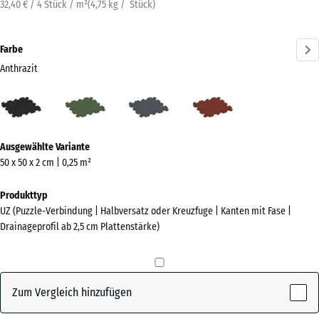
32,40 € / 4 Stück / m²
(
4,75
kg
/ Stück)
Farbe
Anthrazit
Anthrazit
Grasgrün
Schiefergrau
Ziegelrot
(active)
Mehr
Ausgewählte Variante
Informationen
50 x 50 x 2 cm | 0,25 m²
zu
den
Produkttyp
Farben?
UZ (Puzzle-Verbindung | Halbversatz oder Kreuzfuge | Kanten mit Fase |
Drainageprofil ab 2,5 cm Plattenstärke)
Farbpalette
anzeigen
(active)
Anthrazit
Zum Vergleich hinzufügen