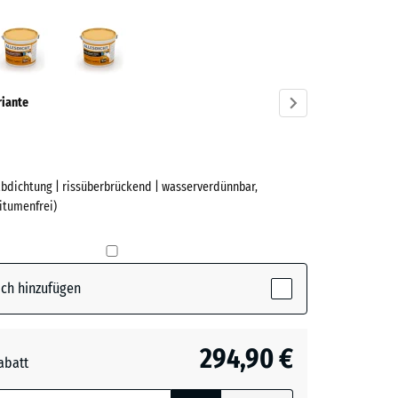
Rotbraun
Schwarz
ve)
riante
abdichtung | rissüberbrückend | wasserverdünnbar,
e
bitumenfrei)
tive)
ch hinzufügen
n
294,90 €
abatt
e, blau
- 19,90 €