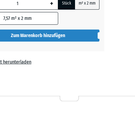
+
Stück
m² x 2 mm
 wird
den
7,57
m² x 2 mm
en nicht
gegeben)
Zum Warenkorb hinzufügen
rechnung
t herunterladen
,50 €