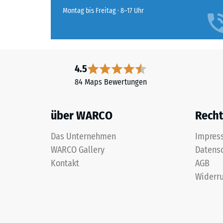
die
Montag bis Freitag · 8–17 Uhr
Beimischung
von
grauem
Farbpigment
hat
4.5
die
84 Maps Bewertungen
Beschichtung
ein
über WARCO
Recht
ruhiges,
neutrales
Das Unternehmen
Impres
Grau,
WARCO Gallery
Datens
wie
Kontakt
AGB
man
es
Widerru
von
Beton
kennt.