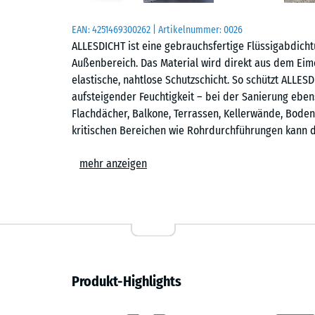
EAN:
4251469300262
| Artikelnummer:
0026
ALLESDICHT ist eine gebrauchsfertige Flüssigabdicht
Außenbereich. Das Material wird direkt aus dem Eim
elastische, nahtlose Schutzschicht. So schützt ALLES
aufsteigender Feuchtigkeit – bei der Sanierung eben
Flachdächer, Balkone, Terrassen, Kellerwände, Bode
kritischen Bereichen wie Rohrdurchführungen kann 
Flüssigkunststoff mit starker Haftung
mehr anzeigen
Dank der hohen Haftzugfestigkeit bleibt ALLESDICHT 
Untergrund. Die Beschichtung haftet auf nahezu allen
Bitumen, Ziegel, Holz, Metall, Faserzement, Fliesen o
beträgt ca. 200 %, wodurch bestehende und künftige
erfüllt die Anforderungen an Bauwerksabdichtungen 
Einsatz im erdberührten Bereich.
Produkt-Highlights
Gebrauchsfertig, lösemittelfrei und wasserverdünnb