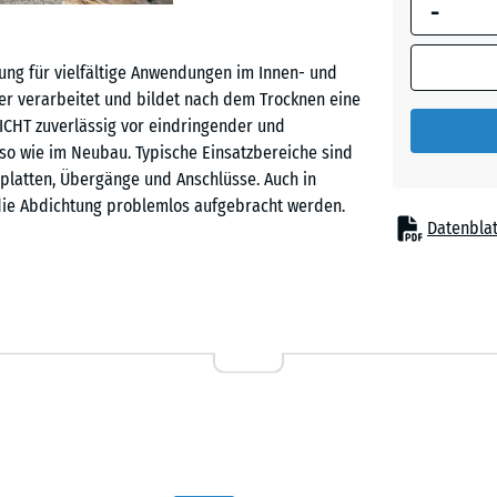
-
umrandete
Abmessung
(sofern in 
ung für vielfältige Anwendungen im Innen- und
Produktdat
er verarbeitet und bildet nach dem Trocknen eine
anders an
DICHT zuverlässig vor eindringender und
für die
so wie im Neubau. Typische Einsatzbereiche sind
Bedarfsbe
nplatten, Übergänge und Anschlüsse. Auch in
verwendet.
die Abdichtung problemlos aufgebracht werden.
Datenblat
25
kg
|
selbst bei rückseitiger Durchfeuchtung sicher am
7,6
 tragfähigen Materialien – darunter Beton,
m²
der anhaftende Altanstriche. Die Dehnbarkeit
 Risse zuverlässig überbrückt werden. ALLESDICHT
nach DIN 18533 und eignet sich auch für den
3
kg
|
- 257
ar