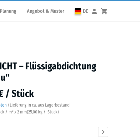
 Planung
Angebot & Muster
DE
CHT – Flüssigabdichtung
au"
€ / Stück
sten
/
Lieferung in ca.
aus Lagerbestand
tück / m² x 2 mm
(
25,00
kg
/ Stück)