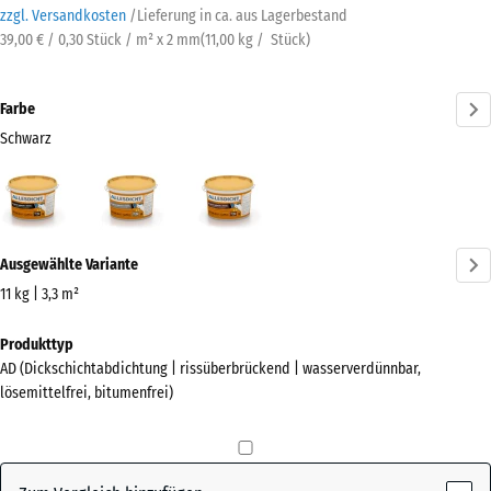
zzgl. Versandkosten
/
Lieferung in ca.
aus Lagerbestand
39,00 € / 0,30 Stück / m² x 2 mm
(
11,00
kg
/ Stück)
Farbe
Schwarz
Schwarz
Grau
Rotbraun
(active)
Mehr
Ausgewählte Variante
Informationen
zu
11 kg | 3,3 m²
den
Abmessungen
Produkttyp
Farben?
für
AD (Dickschichtabdichtung | rissüberbrückend | wasserverdünnbar,
den
Farbpalette
lösemittelfrei, bitumenfrei)
Versand
anzeigen
346
(active)
Schwarz
x
266