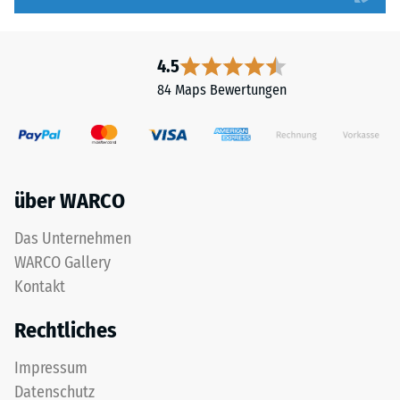
Wasser
verdünnt
werden.
4.5
Im
84 Maps Bewertungen
Lieferzustand
hat
es
eine
honigartige
über WARCO
Viskosität
und
Das Unternehmen
bildet
WARCO Gallery
nach
dem
Kontakt
Trocknen
Rechtliches
eine
elastische
Impressum
Gummihaut
Datenschutz
mit