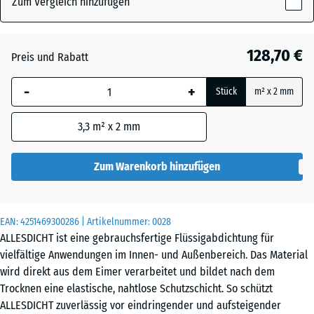
Zum Vergleich hinzufügen
x
241
Grau
+ 8,60 €
mm
128,70 €
Preis und Rabatt
Die gewählte, blau
Rotbraun
+ 8,60 €
-
+
Stück
m² x 2 mm
umrandete
Abmessung wird
3,3
m² x 2 mm
(sofern in den
Produktdaten nicht
anders angegeben)
Zum Warenkorb hinzufügen
für die
Bedarfsberechnung
verwendet.
EAN:
4251469300286
| Artikelnummer:
0028
ALLESDICHT ist eine gebrauchsfertige Flüssigabdichtung für
11
vielfältige Anwendungen im Innen- und Außenbereich. Das Material
kg
wird direkt aus dem Eimer verarbeitet und bildet nach dem
|
Trocknen eine elastische, nahtlose Schutzschicht. So schützt
3,3
ALLESDICHT zuverlässig vor eindringender und aufsteigender
m²