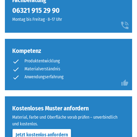
Fachberatung
7188)
kein
Schwarzton
06321 915 29 90
Produkt
Scheinbare
fügt
für
Dichte -
Montag bis Freitag · 8–17 Uhr
sich
den
Skalenwert
unauffällig
1 = bis 780
Produktvergleich
in
kg/m³
ausgewählt.
moderne
Außenanlagen
Kompetenz
Stoß-, Schwingungs-
und
und
Produktentwicklung
Trittschalldämmung
industriell
Materialverständnis
– Skalenwert 3 =
geprägte
Anwendungserfahrung
deutliche Dämpfung
Bereiche
ein.
Rutschfestigkeit Klasse
DS (EN 14041) -
Skalenwert 3 =
Material
Kostenloses Muster anfordern
Gleitreibungskoeffizient
–
ca. 0,45
Material, Farbe und Oberfläche vorab prüfen – unverbindlich
Bestandteile
und kostenlos.
Abriebfestigkeit
und
- Beständigkeit
Aufbau
Jetzt kostenlos anfordern