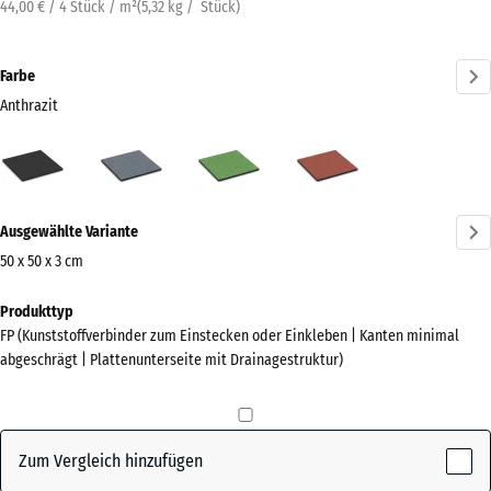
44,00 € / 4 Stück / m²
(
5,32
kg
/ Stück)
Farbe
Anthrazit
Anthrazit
Graphitgrau
Lindgrün
Tomatenrot
(active)
Mehr
Ausgewählte Variante
Informationen
zu
50 x 50 x 3 cm
den
Abmessungen
Produkttyp
Farben?
für
FP (Kunststoffverbinder zum Einstecken oder Einkleben | Kanten minimal
den
Farbpalette
abgeschrägt | Plattenunterseite mit Drainagestruktur)
Versand
anzeigen
500
(active)
Anthrazit
x
500
Zum Vergleich hinzufügen
x