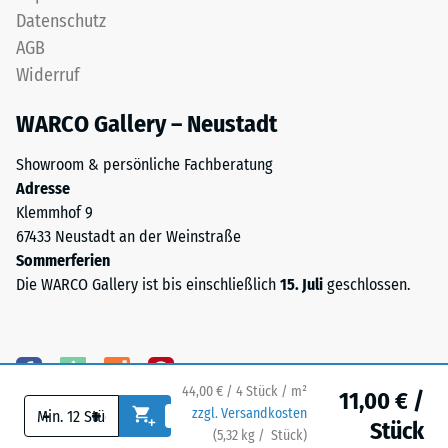
3,0
Datenschutz
Skalenwert 3 =
mm
Wärmeleitfähigkeit
AGB
hergestellt.
ca. 0,11 W/(m·K)
Widerruf
Das
Frostbeständig
Granulat
WARCO Gallery – Neustadt
stammt
Druckfestigkeit
aus
-
Showroom & persönliche Fachberatung
der
Adresse
Skalenwert
Aufbereitung
Klemmhof 9
gebrauchter
2
67433 Neustadt an der Weinstraße
Reifen
=
Sommerferien
und
Die WARCO Gallery ist bis einschließlich
15. Juli
geschlossen.
ca.
besteht
chemisch
0,75
aus
mm
einer
verbleibende
44,00 € / 4 Stück / m²
Mischung
11,00 € /
-
+
zzgl. Versandkosten
von
Eindellung
Stück
(
5,32
kg
/ Stück)
Ihr sicherer Bodenbelag.
Naturkautschuk