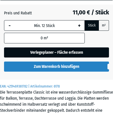
30
Graphitgrau
+ 0,40 €
mm
11,00 € / Stück
Preis und Rabatt
Die gewählte, blau
Lindgrün
+ 0,40 €
-
+
Stück
m²
umrandete
Abmessung wird
0
m²
(sofern in den
Tomatenrot
Produktdaten nicht
anders angegeben)
Verlegeplaner – Fläche erfassen
für die
Bedarfsberechnung
Zum Warenkorb hinzufügen
verwendet.
50
x
EAN:
4251469361782
| Artikelnummer:
6178
50
Die Terrassenplatte Classic ist eine wasserdurchlässige Gummifliese
x 3
für Balkon, Terrasse, Dachterrasse und Loggia. Die Platten werden
cm
schwimmend im Halbversatz verlegt und über Kunststoff-
Steckverbinder miteinander gekoppelt. Dadurch entsteht eine