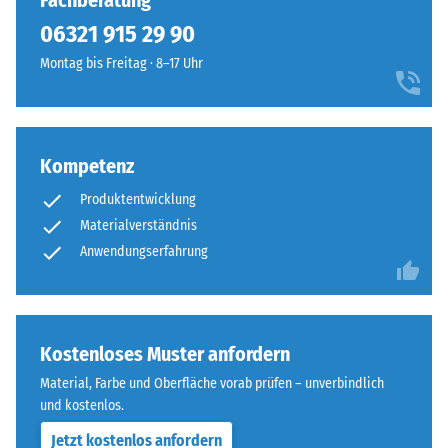
Fachberatung
7188)
kein
Rot
06321 915 29 90
Produkt
Scheinbare
belebt
für
Dichte -
Montag bis Freitag · 8–17 Uhr
Spiel-
den
Skalenwert
und
1 = bis 780
Produktvergleich
Sportbereiche
kg/m³
ausgewählt.
und
ist
Kompetenz
Stoß-, Schwingungs-
auch
und
Produktentwicklung
Trittschalldämmung
aus
Materialverständnis
– Skalenwert 3 =
der
Anwendungserfahrung
deutliche Dämpfung
Distanz
gut
Rutschfestigkeit Klasse
wahrnehmbar.
DS (EN 14041) -
Skalenwert 3 =
Kostenloses Muster anfordern
Gleitreibungskoeffizient
Material
ca. 0,45
Material, Farbe und Oberfläche vorab prüfen – unverbindlich
–
und kostenlos.
Abriebfestigkeit
Bestandteile
- Beständigkeit
und
Jetzt kostenlos anfordern