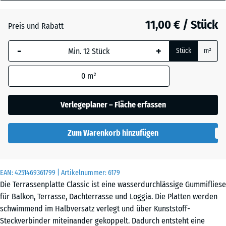
30
Anthrazit
mm
11,00 € / Stück
Preis und Rabatt
Die gewählte, blau
Graphitgrau
+ 0,40 €
-
+
Stück
m²
umrandete
Abmessung wird
0
m²
(sofern in den
Lindgrün
+ 0,40 €
Produktdaten nicht
anders angegeben)
Verlegeplaner – Fläche erfassen
für die
Bedarfsberechnung
Zum Warenkorb hinzufügen
verwendet.
50
x
EAN:
4251469361799
| Artikelnummer:
6179
50
Die Terrassenplatte Classic ist eine wasserdurchlässige Gummifliese
x 3
für Balkon, Terrasse, Dachterrasse und Loggia. Die Platten werden
cm
schwimmend im Halbversatz verlegt und über Kunststoff-
Steckverbinder miteinander gekoppelt. Dadurch entsteht eine