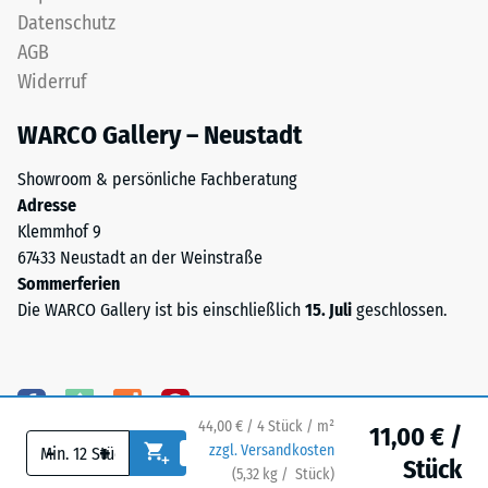
bis
Datenschutz
Skalenwert 3 =
3,0
Wärmeleitfähigkeit
AGB
mm
ca. 0,11 W/(m·K)
Widerruf
hergestellt.
Frostbeständig
Das
WARCO Gallery – Neustadt
Granulat
Druckfestigkeit
stammt
-
Showroom & persönliche Fachberatung
aus
Adresse
Skalenwert
der
Klemmhof 9
Aufbereitung
2
67433 Neustadt an der Weinstraße
gebrauchter
=
Sommerferien
Reifen
Die WARCO Gallery ist bis einschließlich
15. Juli
geschlossen.
ca.
und
besteht
0,75
chemisch
mm
aus
verbleibende
44,00 € / 4 Stück / m²
einer
11,00 € /
-
+
zzgl. Versandkosten
Mischung
Eindellung
Stück
(
5,32
kg
/ Stück)
Ihr sicherer Bodenbelag.
von