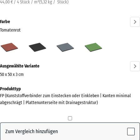
44,00 € / 4 Stück / m²
(
5,32
kg
/ Stück)
Farbe
Tomatenrot
Tomatenrot
Anthrazit
Graphitgrau
Lindgrün
(active)
Mehr
Ausgewählte Variante
Informationen
zu
50 x 50 x 3 cm
den
Abmessungen
Produkttyp
Farben?
für
FP (Kunststoffverbinder zum Einstecken oder Einkleben | Kanten minimal
den
Farbpalette
abgeschrägt | Plattenunterseite mit Drainagestruktur)
Versand
anzeigen
500
(active)
Tomatenrot
x
500
Zum Vergleich hinzufügen
x