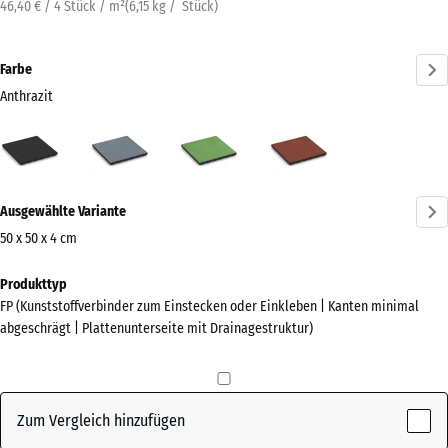
46,40 € / 4 Stück / m²
(
6,15
kg
/ Stück)
Farbe
Anthrazit
Anthrazit
Graphitgrau
Lindgrün
Tomatenrot
(active)
Mehr
Ausgewählte Variante
Informationen
zu
50 x 50 x 4 cm
den
Abmessungen
Produkttyp
Farben?
für
FP (Kunststoffverbinder zum Einstecken oder Einkleben | Kanten minimal
den
Farbpalette
abgeschrägt | Plattenunterseite mit Drainagestruktur)
Versand
anzeigen
500
(active)
Anthrazit
x
500
Zum Vergleich hinzufügen
x