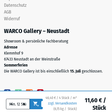
3,0
Datenschutz
Skalenwert 4 =
mm
Wärmeleitfähigkeit
AGB
hergestellt.
ca. 0,09 W/(m·K)
Widerruf
Das
Frostbeständig
Granulat
WARCO Gallery – Neustadt
stammt
Druckfestigkeit
aus
-
Showroom & persönliche Fachberatung
der
Adresse
Skalenwert
Aufbereitung
Klemmhof 9
gebrauchter
2
67433 Neustadt an der Weinstraße
Reifen
=
Sommerferien
und
Die WARCO Gallery ist bis einschließlich
15. Juli
geschlossen.
ca.
besteht
chemisch
0,75
aus
mm
einer
verbleibende
46,40 € / 4 Stück / m²
Mischung
11,60 € /
-
+
zzgl. Versandkosten
von
Eindellung
Stück
(
6,15
kg
/ Stück)
Ihr sicherer Bodenbelag.
Naturkautschuk