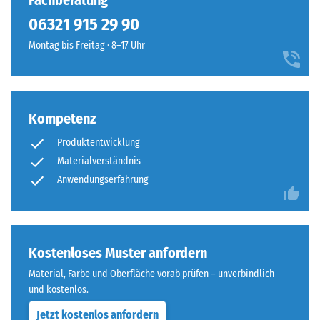
Fachberatung
7188)
kein
Schwarzton
06321 915 29 90
Produkt
Scheinbare
fügt
für
Dichte -
Montag bis Freitag · 8–17 Uhr
sich
den
Skalenwert
unauffällig
1 = bis 780
Produktvergleich
in
kg/m³
ausgewählt.
moderne
Außenanlagen
Kompetenz
Stoß-, Schwingungs-
und
und
Produktentwicklung
Trittschalldämmung
industriell
Materialverständnis
– Skalenwert 4 =
geprägte
Anwendungserfahrung
starke Dämpfung
Bereiche
ein.
Rutschfestigkeit Klasse
DS (EN 14041) -
Skalenwert 3 =
Material
Kostenloses Muster anfordern
Gleitreibungskoeffizient
–
ca. 0,45
Material, Farbe und Oberfläche vorab prüfen – unverbindlich
Bestandteile
und kostenlos.
Abriebfestigkeit
und
- Beständigkeit
Aufbau
Jetzt kostenlos anfordern