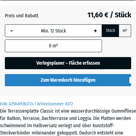
40
Graphitgrau
+ 0,40 €
mm
11,60 € / Stück
Preis und Rabatt
Die gewählte, blau
Lindgrün
+ 0,40 €
-
+
Stück
m²
umrandete
Abmessung wird
0
m²
(sofern in den
Tomatenrot
Produktdaten nicht
anders angegeben)
Verlegeplaner – Fläche erfassen
für die
Bedarfsberechnung
Zum Warenkorb hinzufügen
verwendet.
50
x
EAN:
4251469363724
| Artikelnummer:
6372
50
Die Terrassenplatte Classic ist eine wasserdurchlässige Gummifliese
x 4
für Balkon, Terrasse, Dachterrasse und Loggia. Die Platten werden
cm
schwimmend im Halbversatz verlegt und über Kunststoff-
Steckverbinder miteinander gekoppelt. Dadurch entsteht eine