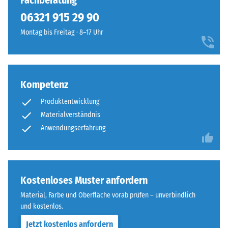
Fachberatung
7188)
kein
kräftiges,
06321 915 29 90
Produkt
Scheinbare
frisches
für
Dichte -
Montag bis Freitag · 8–17 Uhr
Farbbild
den
Skalenwert
ergeben,
1 = bis 780
Produktvergleich
das
kg/m³
ausgewählt.
an
offenes
Kompetenz
Stoß-, Schwingungs-
Wasser
und
Produktentwicklung
Trittschalldämmung
erinnert.
Materialverständnis
– Skalenwert 3 =
Anwendungserfahrung
deutliche Dämpfung
Material
Rutschfestigkeit Klasse
–
DS (EN 14041) -
Bestandteile
Skalenwert 4 =
und
Kostenloses Muster anfordern
Gleitreibungskoeffizient
Aufbau
ca. 0,53
Material, Farbe und Oberfläche vorab prüfen – unverbindlich
und kostenlos.
Abriebfestigkeit
Dieses
- Beständigkeit
Jetzt kostenlos anfordern
Produkt