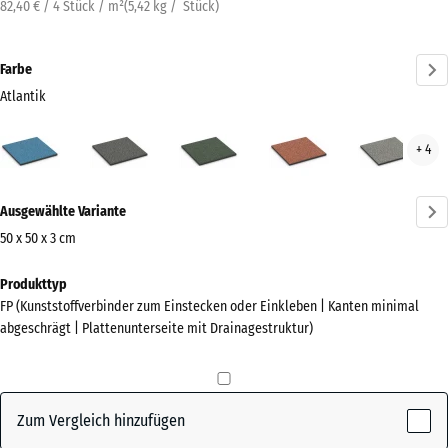
82,40 € / 4 Stück / m²
(
5,42
kg
/ Stück)
Farbe
Atlantik
Atlantik
Dunkelgrauer
Englischer
Feuersglut
Grau
+ 4
(active)
Granit
Rasen
Gran
Mehr
Ausgewählte Variante
Informationen
zu
50 x 50 x 3 cm
den
Abmessungen
Produkttyp
Farben?
für
FP (Kunststoffverbinder zum Einstecken oder Einkleben | Kanten minimal
den
Farbpalette
abgeschrägt | Plattenunterseite mit Drainagestruktur)
Versand
anzeigen
500
(active)
Atlantik
x
500
Zum Vergleich hinzufügen
x