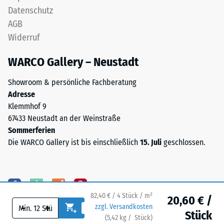
(Ethylen-
Datenschutz
Wärmeleitfähigkeit
Propylen-
ca. 0,11 W/(m·K)
AGB
Dien-
Widerruf
Kautschuk),
Frostbeständig
gebunden
Druckfestigkeit
WARCO Gallery – Neustadt
mit
-
Polyurethan.
Showroom & persönliche Fachberatung
Skalenwert
Die
Adresse
Nutzschicht
1
Klemmhof 9
ist
67433 Neustadt an der Weinstraße
=
offenporig
Sommerferien
ca.
angelegt.
Die WARCO Gallery ist bis einschließlich
15. Juli
geschlossen.
Die
1
Basisschicht
mm
besteht
verbleibende
aus
gereinigtem,
82,40 € / 4 Stück / m²
20,60 € /
Eindellung
-
+
zzgl. Versandkosten
schwarzem
Stück
nach
(
5,42
kg
/ Stück)
Ihr sicherer Bodenbelag.
ELT-