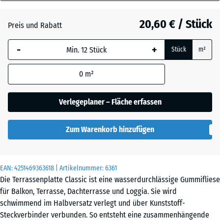
30
Dunkelgrauer
mm
Granit
20,60 € / Stück
Preis und Rabatt
Die gewählte, blau
-
+
Stück
m²
umrandete
Englischer
Abmessung wird
Rasen
0
m²
(sofern in den
Produktdaten nicht
anders angegeben)
Verlegeplaner – Fläche erfassen
Feuersglut
für die
Bedarfsberechnung
Zum Warenkorb hinzufügen
verwendet.
Grauer
Granit
50
x
EAN:
4251469363618
| Artikelnummer:
6361
50
Die Terrassenplatte Classic ist eine wasserdurchlässige Gummifliese
x 3
Lavendel
für Balkon, Terrasse, Dachterrasse und Loggia. Sie wird
cm
schwimmend im Halbversatz verlegt und über Kunststoff-
Steckverbinder verbunden. So entsteht eine zusammenhängende