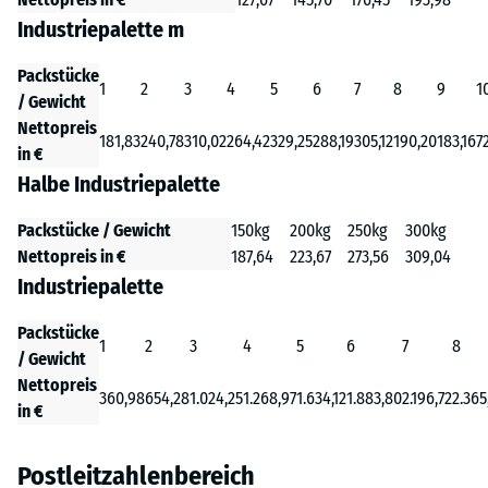
Industriepalette m
Packstücke
1
2
3
4
5
6
7
8
9
1
/ Gewicht
Nettopreis
181,83
240,78
310,02
264,42
329,25
288,19
305,12
190,20
183,16
7
in €
Halbe Industriepalette
Packstücke / Gewicht
150kg
200kg
250kg
300kg
Nettopreis in €
187,64
223,67
273,56
309,04
Industriepalette
Packstücke
1
2
3
4
5
6
7
8
/ Gewicht
Nettopreis
360,98
654,28
1.024,25
1.268,97
1.634,12
1.883,80
2.196,72
2.365
in €
Postleitzahlenbereich