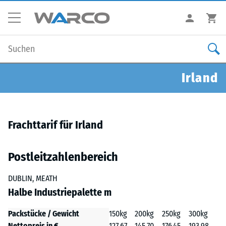
Irland
Frachttarif für Irland
Postleitzahlenbereich
DUBLIN, MEATH
Halbe Industriepalette m
Packstücke / Gewicht
150kg
200kg
250kg
300kg
Nettopreis in €
127,67
145,70
176,45
193,98