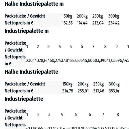
Halbe Industriepalette m
Packstücke / Gewicht
150kg
200kg
250kg
300kg
Nettopreis in €
152,55
174,44
213,04
234,42
Industriepalette m
Packstücke
1
2
3
4
5
6
7
8
9
/ Gewicht
Nettopreis
230,14
328,14
450,27
437,81
553,53
545,60
603,39
641,03
596,44
in €
Halbe Industriepalette
Packstücke / Gewicht
150kg
200kg
250kg
300kg
Nettopreis in €
214,78
255,01
313,46
353,14
Industriepalette
Packstücke
1
2
3
4
5
6
7
8
/ Gewicht
Nettopreis
413,66
749,55
1.177,20
1.458,06
1.878,72
2.164,52
2.522,00
2.857,5