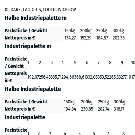
KILDARE, LAOIGHIS, LOUTH, WICKLOW
Halbe Industriepalette m
Packstücke / Gewicht
150kg
200kg
250kg
300kg
Nettopreis in €
134,27
152,29
184,87
202,36
Industriepalette m
Packstücke
1
2
3
4
5
6
7
8
9
1
/ Gewicht
Nettopreis
192,07
256,45
335,71
294,66
368,61
332,05
353,52
265,33
277,10
17
in €
Halbe Industriepalette
Packstücke / Gewicht
150kg
200kg
250kg
300kg
Nettopreis in €
194,84
230,85
282,74
318,17
Industriepalette
Packstücke
1
2
3
4
5
6
7
8