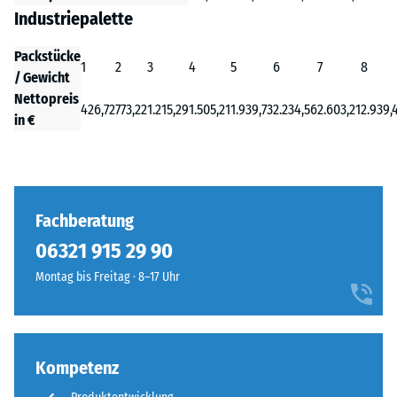
Industriepalette
Packstücke
1
2
3
4
5
6
7
8
/ Gewicht
Nettopreis
426,72
773,22
1.215,29
1.505,21
1.939,73
2.234,56
2.603,21
2.939,
in €
Fachberatung
06321 915 29 90
Montag bis Freitag · 8–17 Uhr
Kompetenz