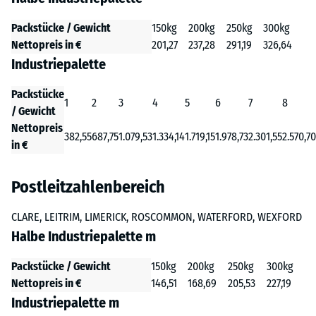
Packstücke / Gewicht
150kg
200kg
250kg
300kg
Nettopreis in €
201,27
237,28
291,19
326,64
Industriepalette
Packstücke
1
2
3
4
5
6
7
8
/ Gewicht
Nettopreis
382,55
687,75
1.079,53
1.334,14
1.719,15
1.978,73
2.301,55
2.570,70
in €
Postleitzahlenbereich
CLARE, LEITRIM, LIMERICK, ROSCOMMON, WATERFORD, WEXFORD
Halbe Industriepalette m
Packstücke / Gewicht
150kg
200kg
250kg
300kg
Nettopreis in €
146,51
168,69
205,53
227,19
Industriepalette m