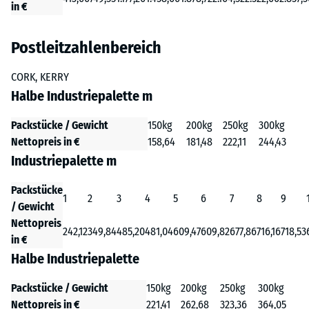
in €
Postleitzahlenbereich
CORK, KERRY
Halbe Industriepalette m
Packstücke / Gewicht
150kg
200kg
250kg
300kg
Nettopreis in €
158,64
181,48
222,11
244,43
Industriepalette m
Packstücke
1
2
3
4
5
6
7
8
9
/ Gewicht
Nettopreis
242,12
349,84
485,20
481,04
609,47
609,82
677,86
716,16
718,53
in €
Halbe Industriepalette
Packstücke / Gewicht
150kg
200kg
250kg
300kg
Nettopreis in €
221,41
262,68
323,36
364,05