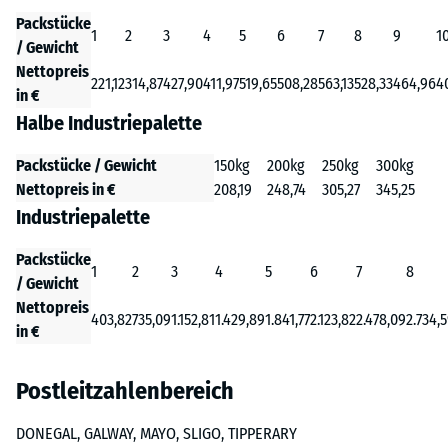
Packstücke
1
2
3
4
5
6
7
8
9
1
/ Gewicht
Nettopreis
221,12
314,87
427,90
411,97
519,65
508,28
563,13
528,33
464,96
4
in €
Halbe Industriepalette
Packstücke / Gewicht
150kg
200kg
250kg
300kg
Nettopreis in €
208,19
248,74
305,27
345,25
Industriepalette
Packstücke
1
2
3
4
5
6
7
8
/ Gewicht
Nettopreis
403,82
735,09
1.152,81
1.429,89
1.841,77
2.123,82
2.478,09
2.734,
in €
Postleitzahlenbereich
DONEGAL, GALWAY, MAYO, SLIGO, TIPPERARY