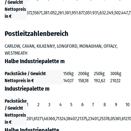
/ Gewicht
Nettopreis
372,15
671,38
1.052,26
1.301,95
1.677,05
1.931,63
2.249,50
2.447,7
in €
Postleitzahlenbereich
CARLOW, CAVAN, KILKENNY, LONGFORD, MONAGHAN, OFFALY,
WESTMEATH
Halbe Industriepalette m
Packstücke / Gewicht
150kg
200kg
250kg
300kg
Nettopreis in €
140,17
158,18
192,62
210,12
Industriepalette m
Packstücke
1
2
3
4
5
6
7
8
9
10
/ Gewicht
Nettopreis
201,61
271,46
360,71
324,18
407,21
375,23
401,25
378,05
361,61
27
in €
Halbe Industriepalette