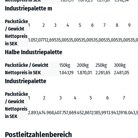
Industriepalette m
Packstücke
1
2
3
4
5
6
7
8
9
/ Gewicht
Nettopreis
1.057,07
712,69
535,00
535,00
535,00
535,00
535,00
535,00
535,
in SEK
Halbe Industriepalette
Packstücke / Gewicht
150kg
200kg
250kg
300kg
Nettopreis in SEK
1.643,19
1.870,01
2.261,65
2.481,05
Industriepalette
Packstücke
1
2
3
4
5
6
7
/ Gewicht
Nettopreis
2.893,47
4.968,40
7.757,66
9.452,86
12.185,99
13.943,19
16.043,
in SEK
Postleitzahlenbereich