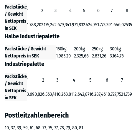
Packstücke
1
2
3
4
5
6
7
8
/ Gewicht
Nettopreis
1.788,20
2.175,24
2.679,34
1.971,83
2.424,75
1.773,39
1.646,02
535
in SEK
Halbe Industriepalette
Packstücke / Gewicht
150kg
200kg
250kg
300kg
Nettopreis in SEK
1.985,20
2.325,66
2.831,26
3.164,76
Industriepalette
Packstücke
1
2
3
4
5
6
7
/ Gewicht
Nettopreis
3.690,82
6.563,41
10.263,81
12.642,87
16.287,46
18.727,75
21.739
in SEK
Postleitzahlenbereich
10, 37, 39, 59, 61, 68, 73, 75, 77, 78, 79, 80, 81