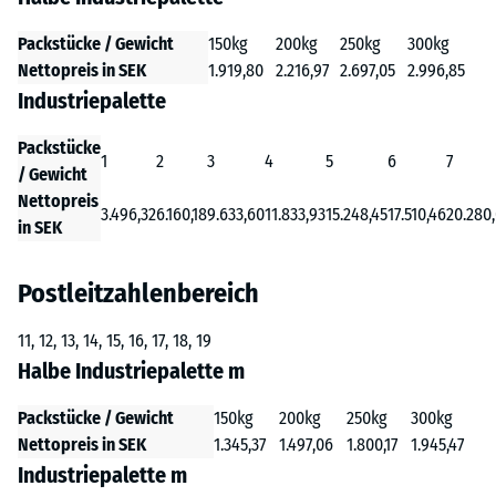
Packstücke / Gewicht
150kg
200kg
250kg
300kg
Nettopreis in SEK
1.919,80
2.216,97
2.697,05
2.996,85
Industriepalette
Packstücke
1
2
3
4
5
6
7
/ Gewicht
Nettopreis
3.496,32
6.160,18
9.633,60
11.833,93
15.248,45
17.510,46
20.280
in SEK
Postleitzahlenbereich
11, 12, 13, 14, 15, 16, 17, 18, 19
Halbe Industriepalette m
Packstücke / Gewicht
150kg
200kg
250kg
300kg
Nettopreis in SEK
1.345,37
1.497,06
1.800,17
1.945,47
Industriepalette m