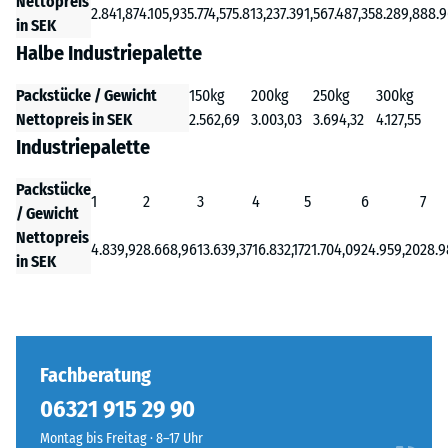
Nettopreis
2.841,87
4.105,93
5.774,57
5.813,23
7.391,56
7.487,35
8.289,88
8.9
in SEK
Halbe Industriepalette
Packstücke / Gewicht
150kg
200kg
250kg
300kg
Nettopreis in SEK
2.562,69
3.003,03
3.694,32
4.127,55
Industriepalette
Packstücke
1
2
3
4
5
6
7
/ Gewicht
Nettopreis
4.839,92
8.668,96
13.639,37
16.832,17
21.704,09
24.959,20
28.9
in SEK
Fachberatung
06321 915 29 90
Montag bis Freitag · 8–17 Uhr