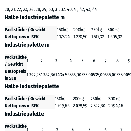
20, 21, 22, 23, 24, 28, 29, 30, 31, 32, 40, 41, 42, 43, 44
Halbe Industriepalette m
Packstücke / Gewicht
150kg
200kg
250kg
300kg
Nettopreis in SEK
1.175,24
1.270,50
1.517,32
1.605,92
Industriepalette m
Packstücke
1
2
3
4
5
6
7
8
9
/ Gewicht
Nettopreis
1.392,23
1.382,86
1.434,56
535,00
535,00
535,00
535,00
535,00
5
in SEK
Halbe Industriepalette
Packstücke / Gewicht
150kg
200kg
250kg
300kg
Nettopreis in SEK
1.799,66
2.078,59
2.522,80
2.794,46
Industriepalette
Packstücke
1
2
3
4
5
6
7