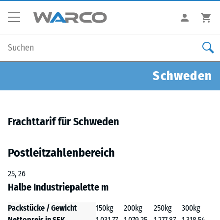
Schweden
Frachttarif für Schweden
Postleitzahlenbereich
25, 26
Halbe Industriepalette m
Packstücke / Gewicht
150kg
200kg
250kg
300kg
Nettopreis in SEK
1.031,77
1.079,25
1.277,87
1.318,54