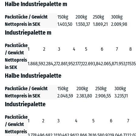
Halbe Industriepalette m
Packstücke / Gewicht
150kg
200kg
250kg
300kg
Nettopreis in SEK
1.403,50
1.550,37
1.869,21
2.009,98
Industriepalette m
Packstücke
1
2
3
4
5
6
7
8
/ Gewicht
Nettopreis
1.868,59
2.284,27
2.861,95
2.177,12
2.693,84
2.065,87
1.953,11
535
in SEK
Halbe Industriepalette
Packstücke / Gewicht
150kg
200kg
250kg
300kg
Nettopreis in SEK
2.048,59
2.383,80
2.906,55
3.235,11
Industriepalette
Packstücke
1
2
3
4
5
6
7
/ Gewicht
Nettopreis
3.778,49
6.682,31
10.462,96
12.866,76
16.580,92
19.046,72
22.0