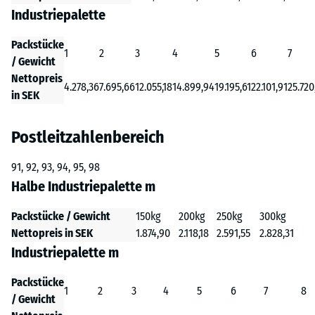
Industriepalette
Packstücke
1
2
3
4
5
6
7
/ Gewicht
Nettopreis
4.278,36
7.695,66
12.055,18
14.899,94
19.195,61
22.101,91
25.720
in SEK
Postleitzahlenbereich
91, 92, 93, 94, 95, 98
Halbe Industriepalette m
Packstücke / Gewicht
150kg
200kg
250kg
300kg
Nettopreis in SEK
1.874,90
2.118,18
2.591,55
2.828,31
Industriepalette m
Packstücke
1
2
3
4
5
6
7
8
/ Gewicht