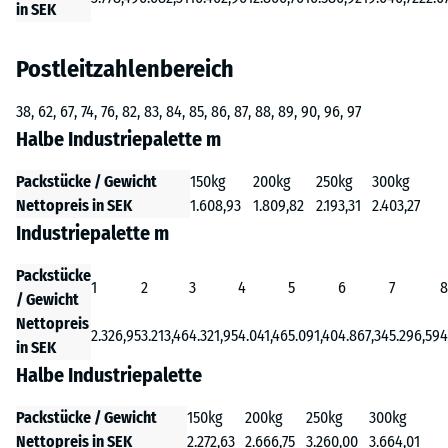
in SEK
Postleitzahlenbereich
38, 62, 67, 74, 76, 82, 83, 84, 85, 86, 87, 88, 89, 90, 96, 97
Halbe Industriepalette m
Packstücke / Gewicht
150kg
200kg
250kg
300kg
Nettopreis in SEK
1.608,93
1.809,82
2.193,31
2.403,27
Industriepalette m
Packstücke
1
2
3
4
5
6
7
8
/ Gewicht
Nettopreis
2.326,95
3.213,46
4.321,95
4.041,46
5.091,40
4.867,34
5.296,59
4
in SEK
Halbe Industriepalette
Packstücke / Gewicht
150kg
200kg
250kg
300kg
Nettopreis in SEK
2.272,63
2.666,75
3.260,00
3.664,01