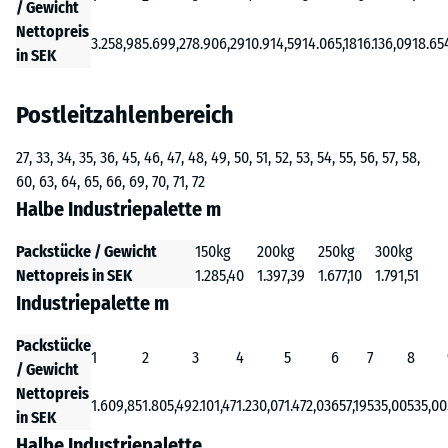
/ Gewicht
Nettopreis
3.258,98
5.699,27
8.906,29
10.914,59
14.065,18
16.136,09
18.65
in SEK
Postleitzahlenbereich
27, 33, 34, 35, 36, 45, 46, 47, 48, 49, 50, 51, 52, 53, 54, 55, 56, 57, 58,
60, 63, 64, 65, 66, 69, 70, 71, 72
Halbe Industriepalette m
Packstücke / Gewicht
150kg
200kg
250kg
300kg
Nettopreis in SEK
1.285,40
1.397,39
1.677,10
1.791,51
Industriepalette m
Packstücke
1
2
3
4
5
6
7
8
/ Gewicht
Nettopreis
1.609,85
1.805,49
2.101,47
1.230,07
1.472,03
657,19
535,00
535,00
in SEK
Halbe Industriepalette