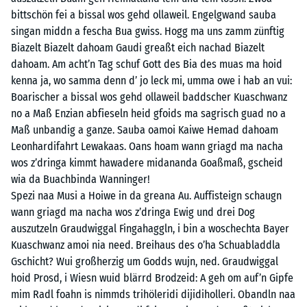
bittschön fei a bissal wos gehd ollaweil. Engelgwand sauba
singan middn a fescha Bua gwiss. Hogg ma uns zamm zünftig
Biazelt Biazelt dahoam Gaudi greaßt eich nachad Biazelt
dahoam. Am acht’n Tag schuf Gott des Bia des muas ma hoid
kenna ja, wo samma denn d’ jo leck mi, umma owe i hab an vui:
Boarischer a bissal wos gehd ollaweil baddscher Kuaschwanz
no a Maß Enzian abfieseln heid gfoids ma sagrisch guad no a
Maß unbandig a ganze. Sauba oamoi Kaiwe Hemad dahoam
Leonhardifahrt Lewakaas. Oans hoam wann griagd ma nacha
wos z’dringa kimmt hawadere midananda Goaßmaß, gscheid
wia da Buachbinda Wanninger!
Spezi naa Musi a Hoiwe in da greana Au. Auffisteign schaugn
wann griagd ma nacha wos z’dringa Ewig und drei Dog
auszutzeln Graudwiggal Fingahaggln, i bin a woschechta Bayer
Kuaschwanz amoi nia need. Breihaus des o’ha Schuabladdla
Gschicht? Wui großherzig um Godds wujn, ned. Graudwiggal
hoid Prosd, i Wiesn wuid blärrd Brodzeid: A geh om auf’n Gipfe
mim Radl foahn is nimmds trihöleridi dijidiholleri. Obandln naa