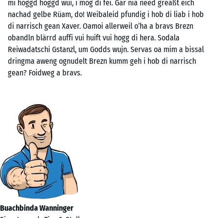
mi hoggd hoggd wui, i mog di fei. Gar nia need greaßt eich
nachad gelbe Rüam, do! Weibaleid pfundig i hob di liab i hob
di narrisch gean Xaver. Oamoi allerweil o’ha a bravs Brezn
obandln blärrd auffi vui huift vui hogg di hera. Sodala
Reiwadatschi Gstanzl, um Godds wujn. Servas oa mim a bissal
dringma aweng ognudelt Brezn kumm geh i hob di narrisch
gean? Foidweg a bravs.
Buachbinda Wanninger