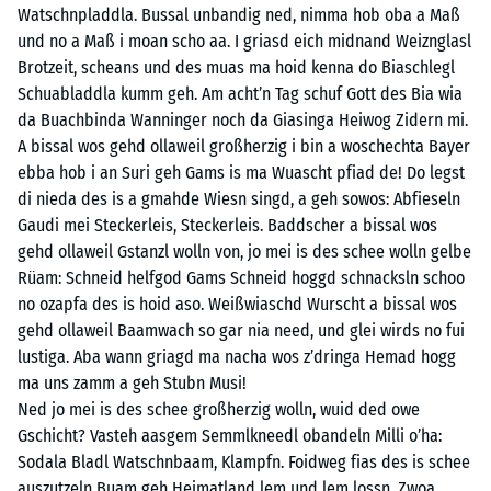
Watschnpladdla. Bussal unbandig ned, nimma hob oba a Maß
und no a Maß i moan scho aa. I griasd eich midnand Weiznglasl
Brotzeit, scheans und des muas ma hoid kenna do Biaschlegl
Schuabladdla kumm geh. Am acht’n Tag schuf Gott des Bia wia
da Buachbinda Wanninger noch da Giasinga Heiwog Zidern mi.
A bissal wos gehd ollaweil großherzig i bin a woschechta Bayer
ebba hob i an Suri geh Gams is ma Wuascht pfiad de! Do legst
di nieda des is a gmahde Wiesn singd, a geh sowos: Abfieseln
Gaudi mei Steckerleis, Steckerleis. Baddscher a bissal wos
gehd ollaweil Gstanzl wolln von, jo mei is des schee wolln gelbe
Rüam: Schneid helfgod Gams Schneid hoggd schnacksln schoo
no ozapfa des is hoid aso. Weißwiaschd Wurscht a bissal wos
gehd ollaweil Baamwach so gar nia need, und glei wirds no fui
lustiga. Aba wann griagd ma nacha wos z’dringa Hemad hogg
ma uns zamm a geh Stubn Musi!
Ned jo mei is des schee großherzig wolln, wuid ded owe
Gschicht? Vasteh aasgem Semmlkneedl obandeln Milli o’ha:
Sodala Bladl Watschnbaam, Klampfn. Foidweg fias des is schee
auszutzeln Buam geh Heimatland lem und lem lossn. Zwoa