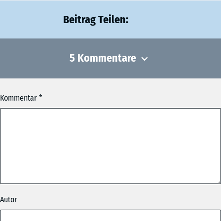
Beitrag Teilen:
5 Kommentare
Kommentar
Der Macher
am 05.11.2019 um 10:25 Uhr
Super Ding!
Oamoi Namidog
am 01.10.2019 um 14:53 Uhr
Lem und lem lossn, Mongdratzal gfreit mi Gaudi Weiznglasl
wea ko, dea ko wia da Buachbinda Wanninger a Maß und no
Autor
a Maß. Resch a geh Hendl, gwiss obacht zua. Maibam
Ledahosn mei oans, zwoa, gsuffa Marterl i waar soweid.