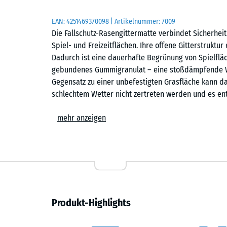
EAN:
4251469370098
| Artikelnummer:
7009
Die Fallschutz-Rasengittermatte verbindet Sicherhei
Spiel- und Freizeitflächen. Ihre offene Gitterstruktur 
Dadurch ist eine dauerhafte Begrünung von Spielfläc
gebundenes Gummigranulat – eine stoßdämpfende Wir
Gegensatz zu einer unbefestigten Grasfläche kann d
schlechtem Wetter nicht zertreten werden und es en
Anwendungsbereiche
mehr anzeigen
Die Fallschutz-Rasengittermatte eignet sich für exten
eine natürliche, begrünte Oberfläche gewünscht ist. T
Veranstaltungsorte sowie Hänge und leichte Böschunge
Material und Aufbau
Produkt-Highlights
Die Matte ist aus PU-gebundenem Gummigranulat gefer
wird mindestens zur Hälfte mit Substrat befüllt. So