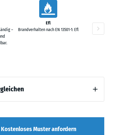
Efl
tändig –
Brandverhalten nach EN 13501-1: Efl
und
bar.
rgleichen
agend" (BS 7188)
Kostenloses Muster anfordern