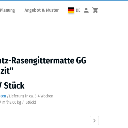
 Planung
Angebot & Muster
DE
utz-Rasengittermatte GG
zit"
 / Stück
sten
/
Lieferung in ca.
3-4 Wochen
 / m²
(
18,00
kg
/ Stück)