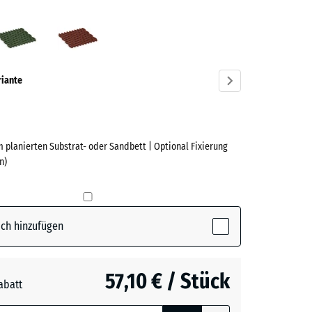
azit
Grasgrün
Ziegelrot
ve)
riante
 planierten Substrat- oder Sandbett | Optional Fixierung
e
n)
(active)
t
ch hinzufügen
n
+ 4,40 €
57,10 € / Stück
abatt
e, blau
t
+ 2,30 €