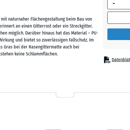
-
umrandete
Abmessung
(sofern in 
t mit naturnaher Flächengestaltung beim Bau von
Produktdat
erinnert an einen Gitterrost oder ein Streckgitter.
anders an
hen möglich. Darüber hinaus hat das Material – PU-
für die
kung und bietet so zuverlässigen Fallschutz. Im
Bedarfsbe
as Gras bei der Rasengittermatte auch bei
verwendet.
tstehen keine Schlammflächen.
Datenblat
100
x
100
siv genutzte Spiel- und Freizeitflächen, auf denen
x 4
ypische Einsatzorte sind Spielplätze, Spielwiesen,
cm
n, die zusätzlich stabilisiert werden sollen.
100
×
tigt, elastisch und langlebig. Die offene Struktur
100
+ 33
 wächst Gras oder ein anderer Bewuchs durch das