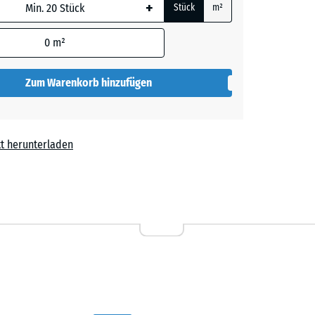
+
Stück
m²
 wird
den
0
m²
en nicht
gegeben)
Zum Warenkorb hinzufügen
rechnung
t herunterladen
,90 €