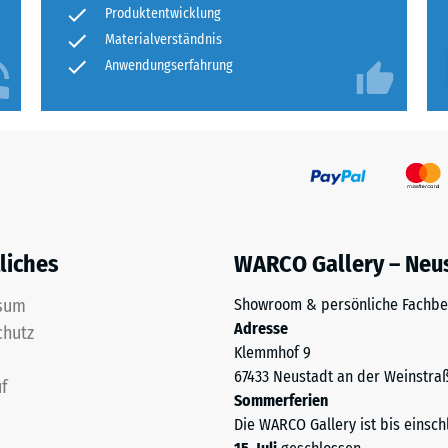
n sich bei Bedarf einzelne Matten austauschen.
ständig
Produkt
Produktentwicklung
lschutz und naturnaher Gestaltung machen die
für
nbare
Materialverständnis
ftlichen Wahl.
den
Anwendungserfahrung
e
Produktvergleich
ausgewählt.
nwert
liches
WARCO Gallery – Neu
sum
Showroom & persönliche Fachbe
Adresse
chutz
Klemmhof 9
67433 Neustadt an der Weinstra
f
Sommerferien
Die WARCO Gallery ist bis einsch