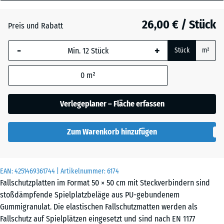
110
Grasgrün
+ 1,60 €
mm
26,00 € / Stück
Preis und Rabatt
Die gewählte, blau
Himmelblau
+ 4,20 €
-
+
Stück
m²
umrandete
Abmessung wird
0
m²
(sofern in den
Sandbeige
+ 4,40 €
Produktdaten nicht
anders angegeben)
Verlegeplaner – Fläche erfassen
für die
Bedarfsberechnung
Schiefergrau
+ 4,20 €
Zum Warenkorb hinzufügen
verwendet.
50
x
EAN:
4251469361744
| Artikelnummer:
6174
Ziegelrot
+ 0,20 €
50
Fallschutzplatten im Format 50 × 50 cm mit Steckverbindern sind
x
stoßdämpfende Spielplatzbeläge aus PU-gebundenem
11
Gummigranulat. Die elastischen Fallschutzmatten werden als
cm
Fallschutz auf Spielplätzen eingesetzt und sind nach EN 1177