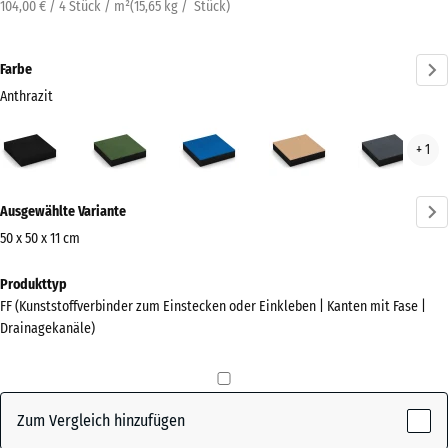
104,00 € / 4 Stück / m²
(
15,65
kg
/ Stück)
Farbe
Anthrazit
Anthrazit
Grasgrün
Himmelblau
Sandbeige
Schi
+ 1
(active)
Mehr
Ausgewählte Variante
Informationen
zu
50 x 50 x 11 cm
den
Abmessungen
Produkttyp
Farben?
für
FF (Kunststoffverbinder zum Einstecken oder Einkleben | Kanten mit Fase |
den
Farbpalette
Drainagekanäle)
Versand
anzeigen
500
(active)
Anthrazit
x
500
Zum Vergleich hinzufügen
x