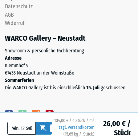
Bindemittel.
Datenschutz
Wärmedämmung -
ELT
Skalenwert 5 =
AGB
steht
Wärmeleitfähigkeit
Widerruf
für
ca. 0,07 W/(m·K)
„End
WARCO Gallery – Neustadt
Frostbeständig
of
Life
Druckfestigkeit
Showroom & persönliche Fachberatung
Tyres"
-
Adresse
und
Klemmhof 9
Skalenwert
bezeichnet
67433 Neustadt an der Weinstraße
Gummigranulat,
2
Sommerferien
das
=
Die WARCO Gallery ist bis einschließlich
15. Juli
geschlossen.
aus
ca.
dem
Recycling
0,75
von
mm
104,00 € / 4 Stück / m²
Altreifen
26,00 € /
verbleibende
-
+
zzgl. Versandkosten
gewonnen
Stück
(
15,65
kg
/ Stück)
Ihr sicherer Bodenbelag.
wird.
Eindellung