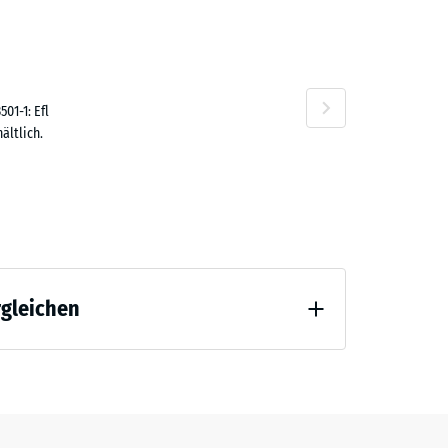
,40 €
01-1: Efl
ältlich.
rgleichen
tlastung (BS 7188)