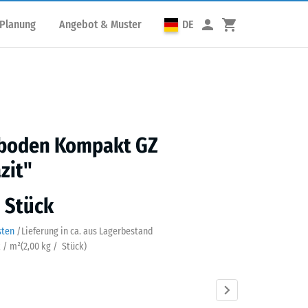
 Planung
Angebot & Muster
DE
sboden Kompakt GZ
zit"
/ Stück
sten
/
Lieferung in ca.
aus Lagerbestand
k / m²
(
2,00
kg
/ Stück)