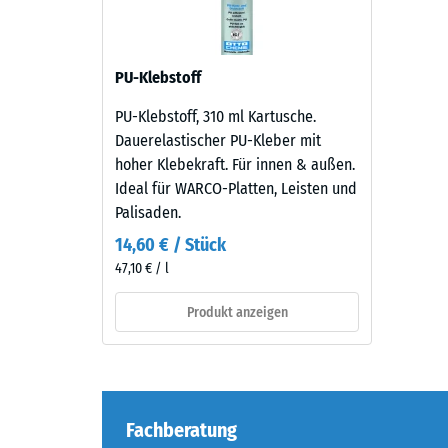
verbl
Bereiche
ein.
Einde
nach
PU-Klebstoff
Material
24
–
PU-Klebstoff, 310 ml Kartusche.
Stund
Bestandteile
Dauerelastischer PU-Kleber mit
und
Entla
hoher Klebekraft. Für innen & außen.
Aufbau
Ideal für WARCO-Platten, Leisten und
(BS
Palisaden.
7188)
Das
14,60 € / Stück
Produkt
47,10 € / l
besteht
aus
Produkt anzeigen
5 / 5
gereinigtem,
schwarzem
ELT-
Granulat
Fachberatung
mit
Die