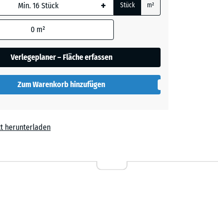
+
Stück
m²
elb
+ 1,10 €
 wird
kelt
den
0
m²
en nicht
gegeben)
rau
Verlegeplaner – Fläche erfassen
+ 1,10 €
kelt
rechnung
Zum Warenkorb hinzufügen
rün
+ 1,10 €
kelt
t herunterladen
ot
+ 1,10 €
kelt