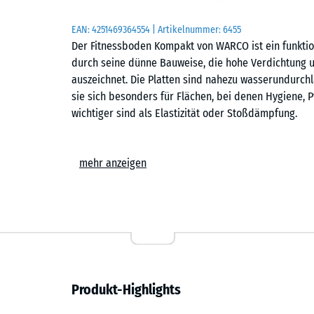
EAN:
4251469364554
| Artikelnummer:
6455
Der Fitnessboden Kompakt von WARCO ist ein funktio
durch seine dünne Bauweise, die hohe Verdichtung 
auszeichnet. Die Platten sind nahezu wasserundurchl
sie sich besonders für Flächen, bei denen Hygiene, P
wichtiger sind als Elastizität oder Stoßdämpfung.
Formate
mehr anzeigen
Der Fitnessboden Kompakt ist in den Formaten 50 × 5
stark. Die großformatige Variante reduziert den Fugen
gleichmäßiges Flächenbild – besonders auf großen 
aufgeräumt. Die kleinere Ausführung lässt sich leich
unregelmäßige Grundrisse oder kleinere Räume.
Herstellung und Struktur
Produkt-Highlights
Die Platten entstehen aus Rohlingen im Überformat