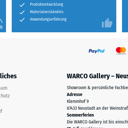
tigkeit
Produktentwicklung
Materialverständnis
fes
Anwendungserfahrung
bt
and
le
gen.
liches
WARCO Gallery – Neu
sum
Showroom & persönliche Fachbe
Adresse
chutz
Klemmhof 9
67433 Neustadt an der Weinstra
f
f
Sommerferien
Die WARCO Gallery ist bis einsch