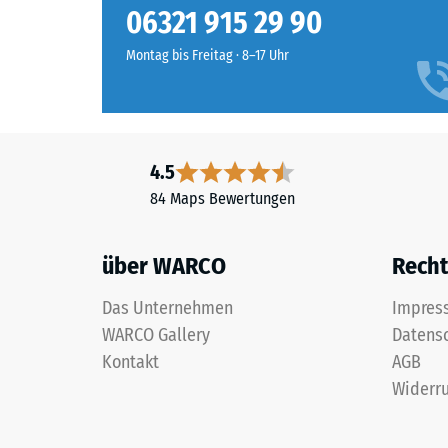
feiner
06321 915 29 90
Druckfes
Körnung
eines
und
Montag bis Freitag · 8–17 Uhr
Werkstof
einem
beschrei
Polyurethan-
seinen
Bindemittel.
Widerst
ELT
gegen
4.5
steht
punktuel
84 Maps Bewertungen
für
Belastun
„End
Sie
of
gibt
über WARCO
Recht
Life
an,
Tyres“
in
Das Unternehmen
Impres
und
welchem
WARCO Gallery
Datens
bezeichnet
Maße
Kontakt
AGB
Gummigranulat,
der
Widerru
das
Werkstof
aus
unter
dem