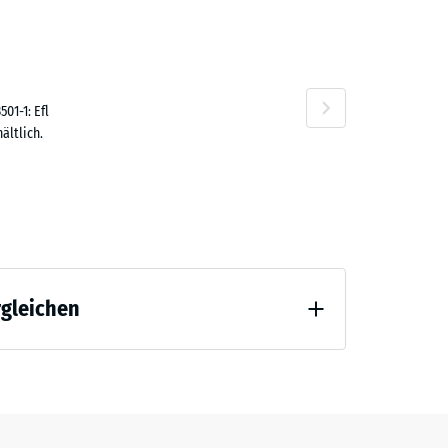
80 €
01-1: Efl
ältlich.
rgleichen
tlastung (BS 7188)