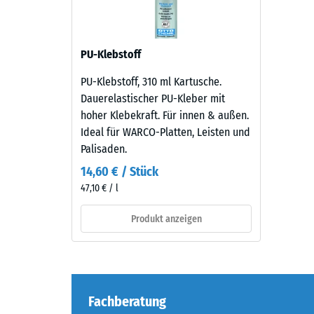
verbl
EPDM-
Granulat
Einde
mit
nach
farblosem
PU-Klebstoff
24
Bindemittel
PU-Klebstoff, 310 ml Kartusche.
verarbeitet.
Stund
Dauerelastischer PU-Kleber mit
Die
Entla
hoher Klebekraft. Für innen & außen.
überwiegend
Ideal für WARCO-Platten, Leisten und
(BS
dunkle
Palisaden.
Oberfläche
7188)
zeigt
14,60 € / Stück
feine
47,10 € / l
gelbe
Produkt anzeigen
Einsprengsel,
5 / 5
die
einen
sichtbaren
Kontrast
Fachberatung
zur
Die