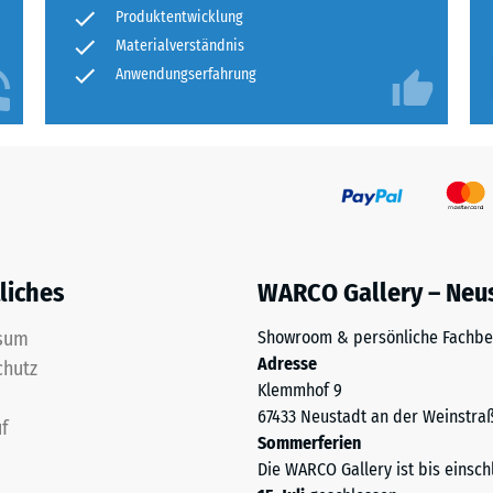
tigkeit
Produktentwicklung
Materialverständnis
fes
Anwendungserfahrung
bt
and
le
gen.
liches
WARCO Gallery – Neu
sum
Showroom & persönliche Fachbe
Adresse
chutz
Klemmhof 9
67433 Neustadt an der Weinstra
f
f
Sommerferien
Die WARCO Gallery ist bis einsch