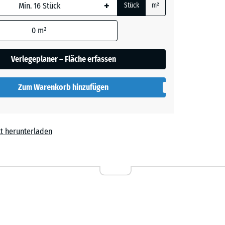
+
Stück
m²
lau
 wird
kelt
den
0
m²
en nicht
gegeben)
rau
Verlegeplaner – Fläche erfassen
kelt
rechnung
Zum Warenkorb hinzufügen
rün
kelt
t herunterladen
ot
kelt