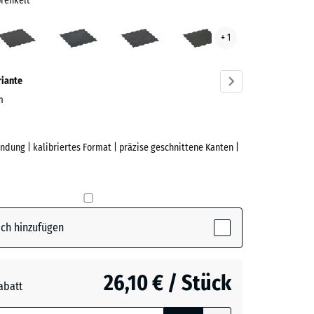
prenkelt
t
Anthrazit
Leicht
Leicht
Leicht
+ 1
Blau
Grau
Grün
renkelt
Gesprenkelt
Gesprenkelt
Gesprenkelt
ve)
riante
m
ndung | kalibriertes Format | präzise geschnittene Kanten |
e
elb
(active)
kelt
ch hinzufügen
t
- 4,50 €
26,10 € / Stück
abatt
e, blau