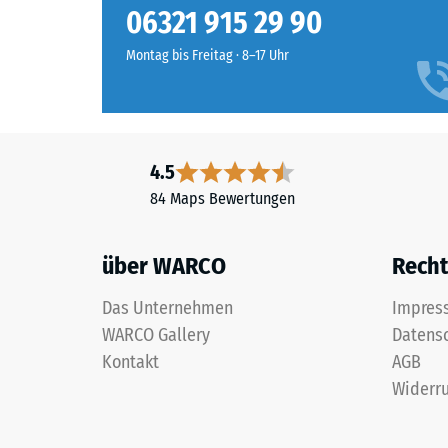
dunklen
06321 915 29 90
Druckfes
Basis
eines
Montag bis Freitag · 8–17 Uhr
bilden.
Werkstof
Diese
beschrei
Farbgebung
seinen
ist
Widerst
besonders
gegen
4.5
beständig,
punktuel
84 Maps Bewertungen
da
Belastun
beide
Sie
Granulatarten
gibt
über WARCO
Recht
vollständig
an,
durchgefärbt
in
Das Unternehmen
Impres
sind.
welchem
WARCO Gallery
Datens
Maße
Kontakt
AGB
der
Material
Widerru
Werkstof
–
unter
Bestandteile