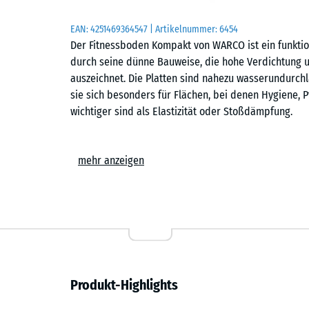
EAN:
4251469364547
| Artikelnummer:
6454
Der Fitnessboden Kompakt von WARCO ist ein funktio
durch seine dünne Bauweise, die hohe Verdichtung 
auszeichnet. Die Platten sind nahezu wasserundurchl
sie sich besonders für Flächen, bei denen Hygiene, P
wichtiger sind als Elastizität oder Stoßdämpfung.
Formate
mehr anzeigen
Der Fitnessboden Kompakt ist in den Formaten 50 × 5
stark. Die großformatige Variante reduziert den Fugen
gleichmäßiges Flächenbild – besonders auf großen 
aufgeräumt. Die kleinere Ausführung lässt sich leich
unregelmäßige Grundrisse oder kleinere Räume.
Herstellung und Struktur
Produkt-Highlights
Die Platten entstehen aus Rohlingen im Überformat