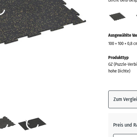
Leicht Gelb Ges
Leich
Gelb
Gesp
Mehr
(acti
Ausgewählte Va
Informationen
zu
100 × 100 × 0,8 c
den
Abmessungen
Produkttyp
Farben?
für
GZ (Puzzle-Verbi
den
Farbpalett
hohe Dichte)
Versand
anzeigen
1030
Leicht G
x
Gespren
1030
Zum Verglei
x
8
mm
Anthrazi
Preis und R
Die gewählt