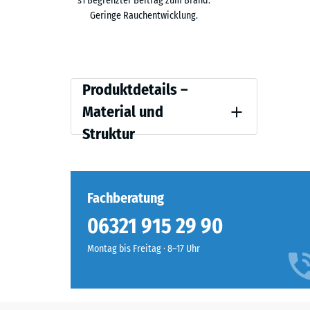
s1 Begrenzter Beitrag zum Brand.
Geringe Rauchentwicklung.
Der Zuschlagstoff lässt sich ausschließlich während 
auftragen oder als Beschichtung ergänzen. Die Optio
Produktdetails
Produktdetails –
–
Material und
Material
Struktur
und
Struktur
Fachberatung
06321 915 29 90
Montag bis Freitag · 8–17 Uhr