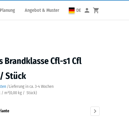
 Planung
Angebot & Muster
DE
s Brandklasse Cfl-s1 Cfl
 / Stück
sten
/
Lieferung in ca.
3-4 Wochen
k / m²
(
0,00
kg
/ Stück)
riante