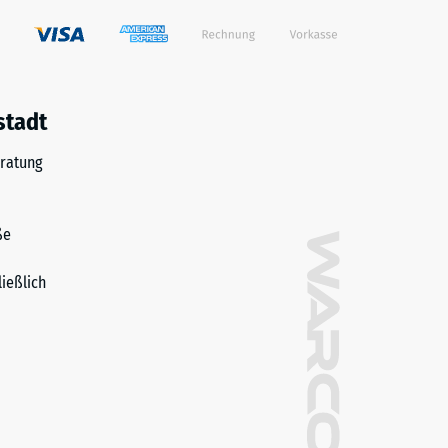
stadt
ratung
ße
ließlich