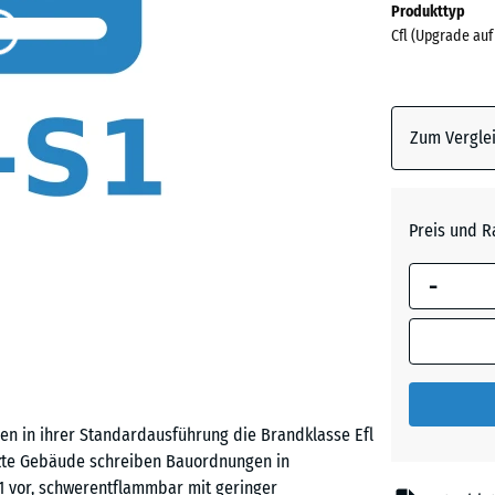
Produkttyp
für
Cfl (Upgrade auf
den
Versand
0
x
Zum Verglei
0
x
15
Preis und R
mm
Die gewählt
-
umrandete
Abmessung
(sofern in 
Produktdat
anders an
 in ihrer Standardausführung die Brandklasse Efl
für die
utzte Gebäude schreiben Bauordnungen in
Bedarfsbe
1 vor, schwerentflammbar mit geringer
verwendet.