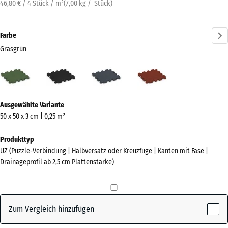
46,80 € / 4 Stück / m²
(
7,00
kg
/ Stück)
Farbe
Grasgrün
Grasgrün
Anthrazit
Schiefergrau
Ziegelrot
(active)
Mehr
Ausgewählte Variante
Informationen
50 x 50 x 3 cm | 0,25 m²
zu
den
Produkttyp
Farben?
UZ (Puzzle-Verbindung | Halbversatz oder Kreuzfuge | Kanten mit Fase |
Drainageprofil ab 2,5 cm Plattenstärke)
Farbpalette
anzeigen
(active)
Grasgrün
Zum Vergleich hinzufügen