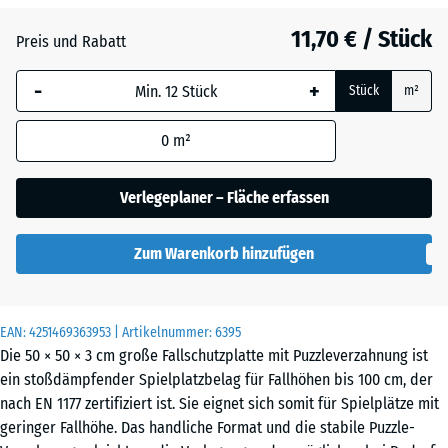
Anthrazit
- 1,00 €
11,70 € / Stück
Preis und Rabatt
-
+
Schiefergrau
- 0,50 €
Stück
m²
0
m²
Ziegelrot
- 0,50 €
Verlegeplaner – Fläche erfassen
Zum Warenkorb hinzufügen
EAN:
4251469363953
| Artikelnummer:
6395
Die 50 × 50 × 3 cm große Fallschutzplatte mit Puzzleverzahnung ist
ein stoßdämpfender Spielplatzbelag für Fallhöhen bis 100 cm, der
nach EN 1177 zertifiziert ist. Sie eignet sich somit für Spielplätze mit
geringer Fallhöhe. Das handliche Format und die stabile Puzzle-