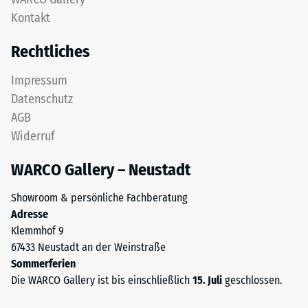
gereinigtem,
Kontakt
24
schwarzem
ELT-
Stunden
Rechtliches
Granulat
Entlastung
sowie
Impressum
(BS
einem
Datenschutz
Polyurethan-
7188)
AGB
Bindemittel.
Widerruf
ELT
steht
WARCO Gallery – Neustadt
für
/ 5
„End
Showroom & persönliche Fachberatung
of
Adresse
Life
Klemmhof 9
Tyres"
67433 Neustadt an der Weinstraße
und
Die
Sommerferien
bezeichnet
Druckfestigkeit
Die WARCO Gallery ist bis einschließlich
15. Juli
geschlossen.
Gummigranulat,
eines
das
Werkstoffes