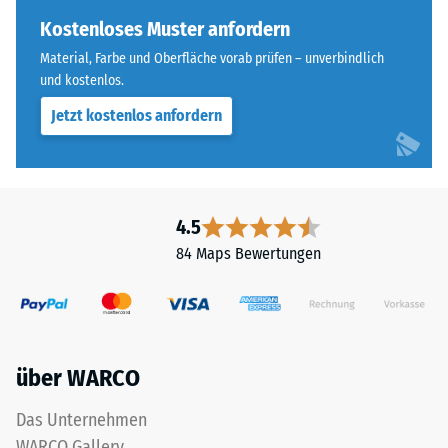
Farbton
Skalenwert 3 =
nachdunkelt.
Kostenloses Muster anfordern
Wärmeleitfähigkeit
ca. 0,11 W/(m·K)
Material, Farbe und Oberfläche vorab prüfen – unverbindlich
und kostenlos.
Material
Frostbeständig
–
Jetzt kostenlos anfordern
Druckfestigkeit
Bestandteile
-
und
Aufbau
Skalenwert
2
4.5
=
84 Maps Bewertungen
Das
ca.
Produkt
ist
0,75
zweischichtig
mm
aufgebaut
über WARCO
verbleibende
und
besteht
Eindellung
Das Unternehmen
aus
nach
WARCO Gallery