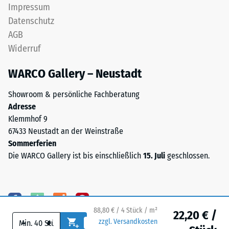
hochwertige
Impressum
Skalenwert 4 =
Pigmente
Datenschutz
Wärmeleitfähigkeit
vollständig
ca. 0,09 W/(m·K)
AGB
in
Widerruf
Frostbeständig
das
Granulat
Druckfestigkeit
WARCO Gallery – Neustadt
eingebunden
-
sind,
Showroom & persönliche Fachberatung
Skalenwert
bleibt
Adresse
die
1
Klemmhof 9
Farbgebung
67433 Neustadt an der Weinstraße
=
langfristig
Sommerferien
ca.
stabil
Die WARCO Gallery ist bis einschließlich
15. Juli
geschlossen.
–
1
sowohl
mm
gegenüber
verbleibende
UV-
88,80 € / 4 Stück / m²
Strahlung
22,20 € /
Eindellung
-
+
zzgl. Versandkosten
als