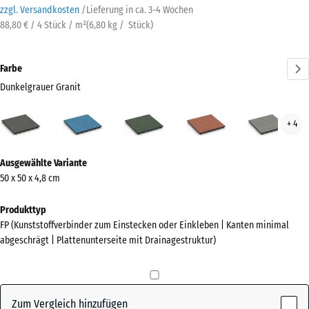
zzgl. Versandkosten
/
Lieferung in ca.
3-4 Wochen
88,80 € / 4 Stück / m²
(
6,80
kg
/ Stück)
Farbe
Dunkelgrauer Granit
Dunkelgrauer
Atlantik
Englischer
Feuersglut
Grau
+ 4
Granit
Rasen
Gran
(active)
Mehr
Ausgewählte Variante
Informationen
50 x 50 x 4,8 cm
zu
den
Produkttyp
Farben?
FP (Kunststoffverbinder zum Einstecken oder Einkleben | Kanten minimal
abgeschrägt | Plattenunterseite mit Drainagestruktur)
Farbpalette
anzeigen
Dunkelgrauer
Zum Vergleich hinzufügen
(active)
Granit