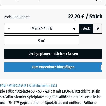
22,20 € / Stück
Atlantik
+ 0,50 €
Preis und Rabatt
-
+
Stück
m²
Englischer
+ 0,50 €
Rasen
0
m²
Verlegeplaner – Fläche erfassen
Feuersglut
+ 0,50 €
Zum Warenkorb hinzufügen
Grauer
+ 0,50 €
Granit
EAN:
4251469364318
| Artikelnummer:
6431
Die Fallschutzplatte 50 × 50 × 4,8 cm mit EPDM-Nutzschicht ist ein
stoßdämpfender Spielplatzbelag für Fallhöhen bis 160 cm. Sie ist
Lavendel
+ 0,50 €
nach EN 1177 geprüft und für Spielplätze mit mittlerer Fallhöhe