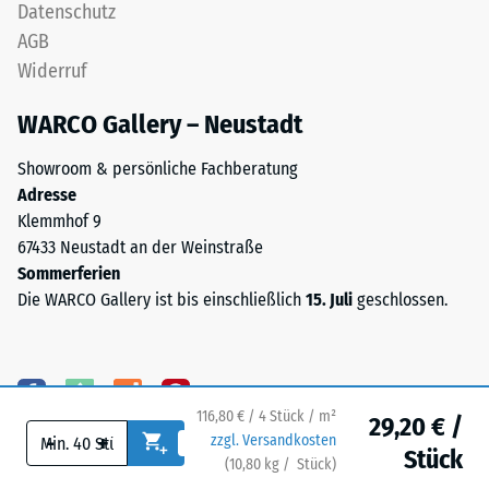
Datenschutz
Skalenwert 5 =
EPDM-
Wärmeleitfähigkeit
AGB
Granulat
ca. 0,07 W/(m·K)
Widerruf
(Ethylen-
Frostbeständig
Propylen-
WARCO Gallery – Neustadt
Dien-
Druckfestigkeit
Kautschuk),
-
Showroom & persönliche Fachberatung
gebunden
Adresse
Skalenwert
mit
Klemmhof 9
Polyurethan.
1
67433 Neustadt an der Weinstraße
Die
=
Sommerferien
Nutzschicht
Die WARCO Gallery ist bis einschließlich
15. Juli
geschlossen.
ca.
ist
offenporig
1
angelegt.
mm
Die
verbleibende
Basisschicht
116,80 € / 4 Stück / m²
29,20 € /
-
+
zzgl. Versandkosten
besteht
Eindellung
Stück
(
10,80
kg
/ Stück)
Ihr sicherer Bodenbelag.
aus
nach