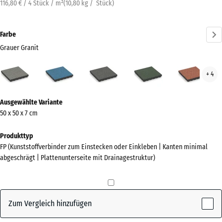
116,80 € / 4 Stück / m²
(
10,80
kg
/ Stück)
Farbe
Grauer Granit
Grauer
Atlantik
Dunkelgrauer
Englischer
Feue
+ 4
Granit
Granit
Rasen
(active)
Mehr
Ausgewählte Variante
Informationen
50 x 50 x 7 cm
zu
den
Produkttyp
Farben?
FP (Kunststoffverbinder zum Einstecken oder Einkleben | Kanten minimal
abgeschrägt | Plattenunterseite mit Drainagestruktur)
Farbpalette
anzeigen
Grauer
Zum Vergleich hinzufügen
(active)
Granit