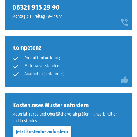
kein
sowie
06321 915 29 90
Produkt
Scheinbare
Anthrazit
für
Dichte -
Montag bis Freitag · 8–17 Uhr
und
den
Skalenwert
erzeugt
1 = bis 780
Produktvergleich
ein
kg/m³
ausgewählt.
lebendiges,
natürlich
Kompetenz
Stoß-, Schwingungs-
wirkendes
und
Produktentwicklung
Trittschalldämmung
Farbbild
Materialverständnis
– Skalenwert 5 =
wie
Anwendungserfahrung
hervorragende
geschliffener
Dämpfung
Stein.
Rutschfestigkeit Klasse
DS (EN 14041) -
Material
Kostenloses Muster anfordern
Skalenwert 4 =
–
Gleitreibungskoeffizient
Material, Farbe und Oberfläche vorab prüfen – unverbindlich
Bestandteile
ca. 0,53
und kostenlos.
und
Abriebfestigkeit
Aufbau
Jetzt kostenlos anfordern
- Beständigkeit