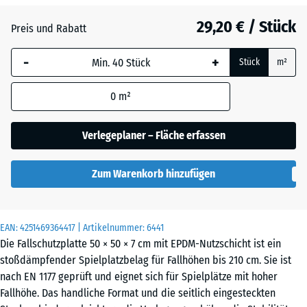
29,20 € / Stück
Atlantik
Preis und Rabatt
-
+
Stück
m²
Dunkelgrauer
Granit
0
m²
Verlegeplaner – Fläche erfassen
Englischer
Rasen
Zum Warenkorb hinzufügen
Feuersglut
EAN:
4251469364417
| Artikelnummer:
6441
Die Fallschutzplatte 50 × 50 × 7 cm mit EPDM-Nutzschicht ist ein
stoßdämpfender Spielplatzbelag für Fallhöhen bis 210 cm. Sie ist
Lavendel
nach EN 1177 geprüft und eignet sich für Spielplätze mit hoher
Fallhöhe. Das handliche Format und die seitlich eingesteckten