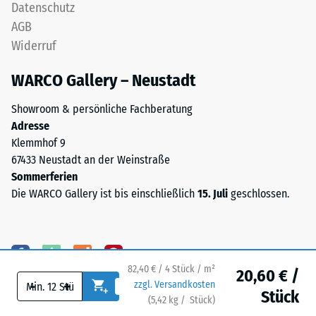
Datenschutz
Wärmeleitfähigkeit
Propylen-
ca. 0,11 W/(m·K)
AGB
Dien-
Widerruf
Kautschuk),
Frostbeständig
gebunden
Druckfestigkeit
WARCO Gallery – Neustadt
mit
-
Polyurethan.
Showroom & persönliche Fachberatung
Skalenwert
Die
Adresse
Nutzschicht
1
Klemmhof 9
ist
67433 Neustadt an der Weinstraße
=
offenporig
Sommerferien
ca.
angelegt.
Die WARCO Gallery ist bis einschließlich
15. Juli
geschlossen.
Die
1
Basisschicht
mm
besteht
verbleibende
aus
gereinigtem,
82,40 € / 4 Stück / m²
20,60 € /
Eindellung
-
+
zzgl. Versandkosten
schwarzem
Stück
nach
(
5,42
kg
/ Stück)
Ihr sicherer Bodenbelag.
ELT-