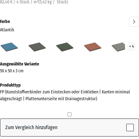
82,40 € / 4 Stück / m²
(
5,42
kg
/ Stück)
Farbe
Atlantik
Atlantik
Dunkelgrauer
Englischer
Feuersglut
Grau
+ 4
(active)
Granit
Rasen
Gran
Mehr
Ausgewählte Variante
Informationen
50 x 50 x 3 cm
zu
den
Produkttyp
Farben?
FP (Kunststoffverbinder zum Einstecken oder Einkleben | Kanten minimal
abgeschrägt | Plattenunterseite mit Drainagestruktur)
Farbpalette
anzeigen
(active)
Atlantik
Zum Vergleich hinzufügen