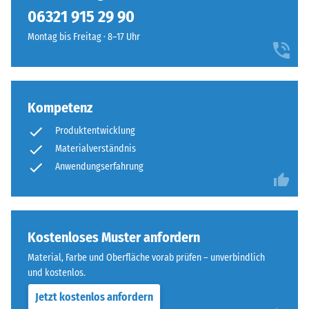
kein
kräftiges,
06321 915 29 90
Produkt
Scheinbare
frisches
für
Dichte -
Montag bis Freitag · 8–17 Uhr
Farbbild
den
Skalenwert
ergeben,
1 = bis 780
Produktvergleich
das
kg/m³
ausgewählt.
an
offenes
Kompetenz
Stoß-, Schwingungs-
Wasser
und
Produktentwicklung
Trittschalldämmung
erinnert.
Materialverständnis
– Skalenwert 3 =
Anwendungserfahrung
deutliche Dämpfung
Material
Rutschfestigkeit Klasse
–
DS (EN 14041) -
Bestandteile
Skalenwert 4 =
und
Kostenloses Muster anfordern
Gleitreibungskoeffizient
Aufbau
ca. 0,53
Material, Farbe und Oberfläche vorab prüfen – unverbindlich
und kostenlos.
Abriebfestigkeit
Dieses
- Beständigkeit
Jetzt kostenlos anfordern
Produkt
gegen