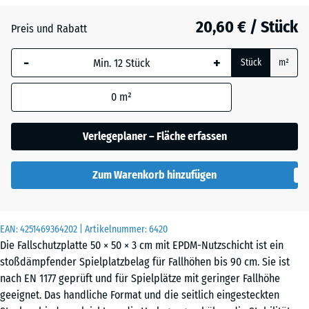
Dunkelgrauer
- 2,30 €
20,60 € / Stück
Granit
Preis und Rabatt
-
+
Stück
m²
Englischer
Rasen
0
m²
Verlegeplaner – Fläche erfassen
Feuersglut
Zum Warenkorb hinzufügen
Grauer
Granit
EAN:
4251469364202
| Artikelnummer:
6420
Die Fallschutzplatte 50 × 50 × 3 cm mit EPDM-Nutzschicht ist ein
stoßdämpfender Spielplatzbelag für Fallhöhen bis 90 cm. Sie ist
Lavendel
nach EN 1177 geprüft und für Spielplätze mit geringer Fallhöhe
geeignet. Das handliche Format und die seitlich eingesteckten