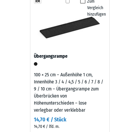
Produkten
Zum
RM
Fallschutzplatten aus dem Verband.
Rutschfe
Vergleich
in
Abriebf
hinzufügen
Pflege und Nutzung
Schiefergrau
wird
Wasserdu
Die Fallschutzplatten sind rutschhemmend, wasserdur
schwarzes
Rutschh
oder mit einem Hochdruckreiniger gereinigt werden. 
Gummigranulat
austauschen. Dadurch bleibt der Belag pflegeleicht u
aus
Wärmedä
der
Frostbe
Übergangsrampe
Reifenverwertung
Druckf
mit
einem
-
100 × 25 cm – Außenhöhe 1 cm,
schiefergrau
Innenhöhe 3 / 4 / 4,5 / 5 / 6 / 7 / 8 /
Skale
pigmentierten
9 / 10 cm – Übergangsrampe zum
2
Bindemittel
Überbrücken von
gleichmäßig
=
Höhenunterschieden – lose
umhüllt.
verlegbar oder verklebbar
ca.
Der
14,70 € / Stück
0,75
Farbton
14,70 € / lfd. m.
zeigt
mm