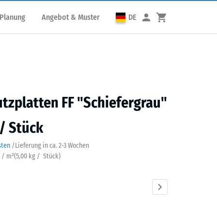
 Planung
Angebot & Muster
DE
utzplatten FF "Schiefergrau"
 / Stück
sten
/
Lieferung in ca.
2-3 Wochen
k / m²
(
5,00
kg
/ Stück)
fergrau
Anthrazit
Grasgrün
Himmelblau
Sandbeige