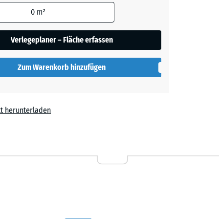
den
0
m²
blau
en nicht
gegeben)
Verlegeplaner – Fläche erfassen
ige
+ 0,40 €
rechnung
Zum Warenkorb hinzufügen
t
- 2,70 €
t herunterladen
0 €