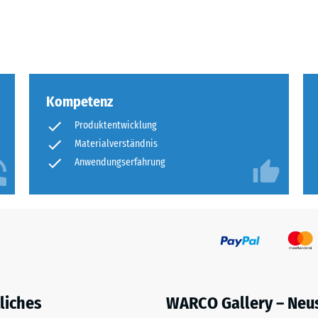
eibende
llung
Kompetenz
en
Produktentwicklung
stung
Materialverständnis
Anwendungserfahrung
liches
WARCO Gallery – Neu