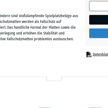
(sofern in 
Himmel
Produktdat
rbindern sind stoßdämpfende Spielplatzbeläge aus
anders an
chutzmatten werden als Fallschutz auf
für die
Sandbe
ziert. Das handliche Format der Platten sowie die
Bedarfsbe
 Verlegung und erhöhen die Stabilität und
verwendet.
elne Fallschutzmatten problemlos austauschen.
50
Ziegelro
x
Datenblat
50
 dort eingesetzt, wo Kinder vor Sturzverletzungen
x 3
pielgeräte auf Kinderspielplätzen, etwa Rutschen,
cm
nierte Spielanlagen in Kindergärten, Schulen sowie
inrichtungen für Therapie, Rehabilitation und Pflege
50
x
50
+ 2,1
x 4
Gummigranulat. ELT steht für „End of Life Tyres“
cm