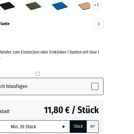
+ 1
ve)
riante
rbinder zum Einstecken oder Einkleben | Kanten mit Fase |
e
)
(active)
rgrau
ch hinzufügen
t
- 2,80 €
11,80 € / Stück
abatt
e, blau
n
- 1,80 €
+
Stück
m²
 wird