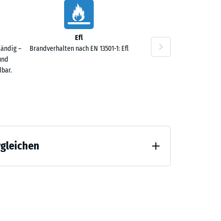
Efl
tändig –
Brandverhalten nach EN 13501-1: Efl
und
0 €
bar.
rgleichen
0 €
 Entlastung (BS 7188)