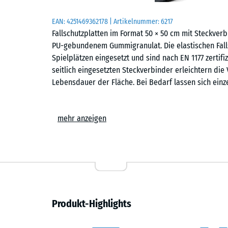
EAN:
4251469362178
| Artikelnummer:
6217
Fallschutzplatten im Format 50 × 50 cm mit Steckve
PU-gebundenem Gummigranulat. Die elastischen Falls
Spielplätzen eingesetzt und sind nach EN 1177 zertifi
seitlich eingesetzten Steckverbinder erleichtern die
Lebensdauer der Fläche. Bei Bedarf lassen sich einz
Einsatzbereiche
mehr anzeigen
Fallschutzplatten mit Steckverbindern werden überall
geschützt werden sollen. Typische Einsatzorte sind S
Wippen, Balancierstrecken, Klettergeräte oder kombi
auf öffentlichen und privaten Spielplätzen. Auch in E
kann der sichere Bodenbelag eingesetzt werden.
Aufbau und Material
Produkt-Highlights
Die Fallschutzplatte besteht aus PU-gebundenem ELT-