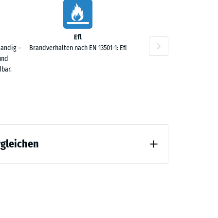
Efl
tändig –
Brandverhalten nach EN 13501-1: Efl
0 €
und
bar.
rgleichen
0 €
 Entlastung (BS 7188)
ng