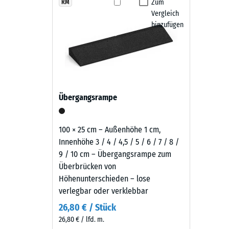
zeigt
Zum
RM
Fallschutzplatten aus dem Verband.
Rutschfe
Vergleich
sich
Abriebf
hinzufügen
Pflege und Nutzung
als
kräftiges,
Wasserdu
Die Fallschutzplatten sind rutschhemmend, wasserdur
erdiges
Rutschh
oder mit einem Hochdruckreiniger gereinigt werden. 
Rotbraun
austauschen. Dadurch bleibt der Belag pflegeleicht u
mit
Wärmedä
lebendiger
Frostbe
Übergangsrampe
Granulatstruktur,
Druckf
das
sich
-
100 × 25 cm – Außenhöhe 1 cm,
natürlich
Innenhöhe 3 / 4 / 4,5 / 5 / 6 / 7 / 8 /
Skale
in
9 / 10 cm – Übergangsrampe zum
2
Garten-
Überbrücken von
und
=
Höhenunterschieden – lose
Terrassenanlagen
verlegbar oder verklebbar
ca.
einfügt.
26,80 € / Stück
0,75
26,80 € / lfd. m.
mm