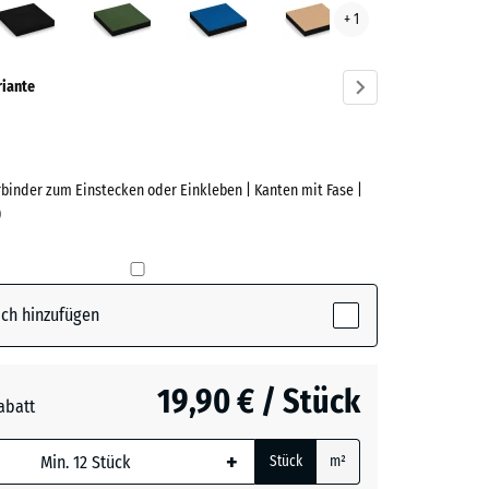
+ 1
ve)
riante
rbinder zum Einstecken oder Einkleben | Kanten mit Fase |
e
)
(active)
t
ch hinzufügen
t
- 0,30 €
19,90 € / Stück
abatt
e, blau
n
+ 1,80 €
+
Stück
m²
 wird