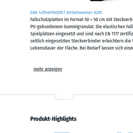
EAN:
4251469362055
| Artikelnummer:
6205
Fallschutzplatten im Format 50 × 50 cm mit Steckve
PU-gebundenem Gummigranulat. Die elastischen Falls
Spielplätzen eingesetzt und sind nach EN 1177 zertifi
seitlich eingesetzten Steckverbinder erleichtern die
Lebensdauer der Fläche. Bei Bedarf lassen sich einz
Einsatzbereiche
mehr anzeigen
Fallschutzplatten mit Steckverbindern werden überall
geschützt werden sollen. Typische Einsatzorte sind S
Wippen, Balancierstrecken, Klettergeräte oder kombi
auf öffentlichen und privaten Spielplätzen. Auch in E
kann der sichere Bodenbelag eingesetzt werden.
Aufbau und Material
Produkt-Highlights
Die Fallschutzplatte besteht aus PU-gebundenem ELT-