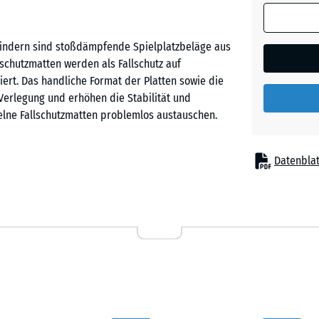
(sofern in 
Himmel
Produktdat
rbindern sind stoßdämpfende Spielplatzbeläge aus
anders an
chutzmatten werden als Fallschutz auf
für die
Sandbe
ziert. Das handliche Format der Platten sowie die
Bedarfsbe
 Verlegung und erhöhen die Stabilität und
verwendet.
elne Fallschutzmatten problemlos austauschen.
50
Schiefe
x
Datenblat
50
 dort eingesetzt, wo Kinder vor Sturzverletzungen
x 8
pielgeräte auf Kinderspielplätzen, etwa Rutschen,
cm
nierte Spielanlagen in Kindergärten, Schulen sowie
inrichtungen für Therapie, Rehabilitation und Pflege
50
x
50
- 10,
x 3
Gummigranulat. ELT steht für „End of Life Tyres“
cm