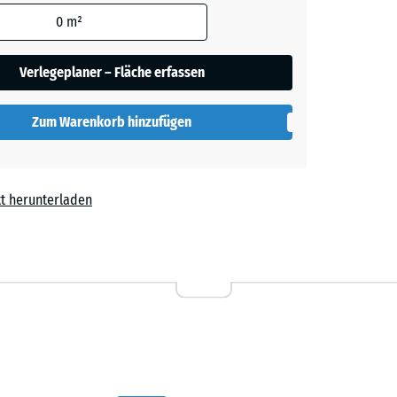
den
0
m²
blau
+ 4,10 €
en nicht
gegeben)
Verlegeplaner – Fläche erfassen
ige
+ 4,60 €
rechnung
Zum Warenkorb hinzufügen
rgrau
+ 4,10 €
t herunterladen
80 €