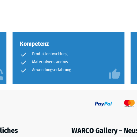
eibende
llung
Kompetenz
en
Produktentwicklung
stung
Materialverständnis
Anwendungserfahrung
liches
WARCO Gallery – Neu