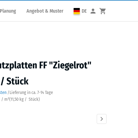
 Planung
Angebot & Muster
DE
utzplatten FF "Ziegelrot"
 / Stück
sten
/
Lieferung in ca.
7-14 Tage
k / m²
(
11,50
kg
/ Stück)
lrot
Anthrazit
Grasgrün
Himmelblau
Sandbeige