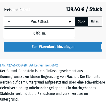
Anthrazit
- 70,90 €
139,40 € / Stück
Preis und Rabatt
-
+
Grasgrün
- 45,20 €
Stück
lfd. m.
0
lfd. m.
Ziegelrot
- 66,40 €
Zum Warenkorb hinzufügen
EAN:
4251469366428
| Artikelnummer:
6642
Der Gummi-Randstein ist ein Einfassungselement aus
Gummigranulat zur klaren Begrenzung von Flächen. Die Elemente
werden auf dem Untergrund aufgesetzt und über eine schwenkbare
Gelenkverbindung miteinander gekoppelt. Ein durchgehendes
Stahlrohr verbindet die Randsteine und verankert sie im
Untergrund.
Gelenkverbindung für variable Linienführungen