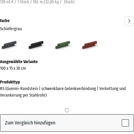
139,40 € / 1 Stück / lfd. m.
(
32,00
kg
/ Stück)
Farbe
Schiefergrau
Schiefergrau
Anthrazit
Grasgrün
Ziegelrot
(active)
Mehr
Ausgewählte Variante
Informationen
100 x 15 x 30 cm
zu
den
Produkttyp
Farben?
RS (Gummi-Randstein | schwenkbare Gelenkverbindung | Verkettung und
Verankerung per Stahlrohr)
Farbpalette
anzeigen
(active)
Schiefergrau
Zum Vergleich hinzufügen