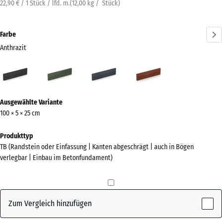
22,90 € / 1 Stück / lfd. m.
(
12,00
kg
/ Stück)
Farbe
Anthrazit
Anthrazit
Grasgrün
Schiefergrau
Ziegelrot
(active)
Mehr
Ausgewählte Variante
Informationen
100 × 5 × 25 cm
zu
den
Produkttyp
Farben?
TB (Randstein oder Einfassung | Kanten abgeschrägt | auch in Bögen
verlegbar | Einbau im Betonfundament)
Farbpalette
anzeigen
(active)
Anthrazit
Zum Vergleich hinzufügen