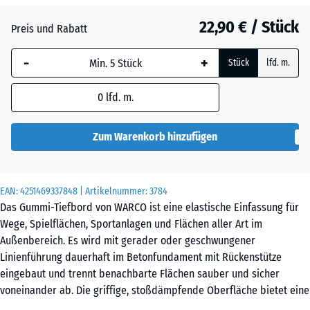
Grasgrün
+ 0,50 €
22,90 € / Stück
Preis und Rabatt
-
+
Schiefergrau
+ 0,50 €
Stück
lfd. m.
0
lfd. m.
Ziegelrot
+ 0,50 €
Zum Warenkorb hinzufügen
EAN:
4251469337848
| Artikelnummer:
3784
Das Gummi-Tiefbord von WARCO ist eine elastische Einfassung für
Wege, Spielflächen, Sportanlagen und Flächen aller Art im
Außenbereich. Es wird mit gerader oder geschwungener
Linienführung dauerhaft im Betonfundament mit Rückenstütze
eingebaut und trennt benachbarte Flächen sauber und sicher
voneinander ab. Die griffige, stoßdämpfende Oberfläche bietet eine
angenehme Kontaktzone – sowohl beim gewollten Darüberlaufen als