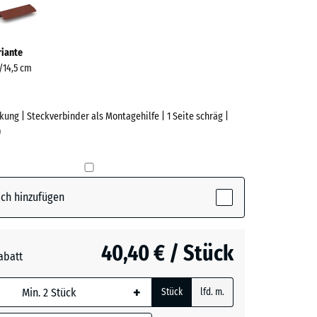
ve)
riante
5/14,5 cm
ng | Steckverbinder als Montagehilfe | 1 Seite schräg |
)
e
(active)
t
ch hinzufügen
t
+ 1,80 €
40,40 € / Stück
abatt
+
Stück
lfd. m.