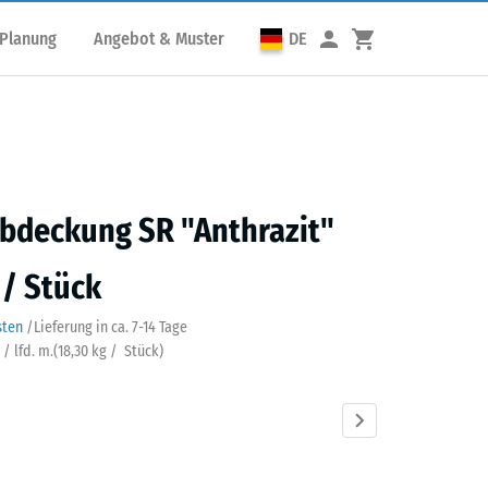
 Planung
Angebot & Muster
DE
bdeckung SR "Anthrazit"
 / Stück
sten
/
Lieferung in ca.
7-14 Tage
 / lfd. m.
(
18,30
kg
/ Stück)
azit
Ziegelrot