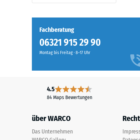
ein.
Einde
nach
Material
24
Fachberatung
–
Stund
Bestandteile
06321 915 29 90
und
Entla
Aufbau
Montag bis Freitag · 8–17 Uhr
(BS
7188)
Dieses
Produkt
4.5
wird
84 Maps Bewertungen
2 / 5
aus
ELT-
Gummigranulat
über WARCO
Recht
(ELT
–
Das Unternehmen
Impres
Die
"End