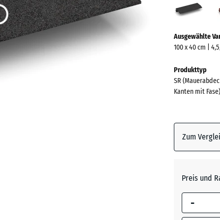
(acti
Mehr
Ausgewählte Va
Informationen
100 x 40 cm | 4,
zu
den
Produkttyp
Farben?
SR (Mauerabdecku
Kanten mit Fase
Farbpalett
anzeigen
Anthrazi
Zum Verglei
Ziegelro
Preis und R
-