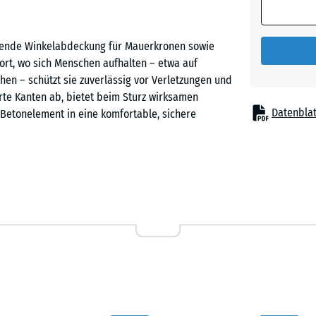
ende Winkelabdeckung für Mauerkronen sowie
ort, wo sich Menschen aufhalten – etwa auf
chen – schützt sie zuverlässig vor Verletzungen und
arte Kanten ab, bietet beim Sturz wirksamen
Datenblat
Betonelement in eine komfortable, sichere
migranulat (SBR/ELT). Sie ist dauerhaft
eständig. Die Winkelabdeckung ist
chsickert und die Oberfläche schnell abtrocknet.
ter nutzbar – ein wesentlicher Vorteil für Spiel-