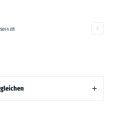
01-1: Efl
rgleichen
 Entlastung (BS 7188)
ng