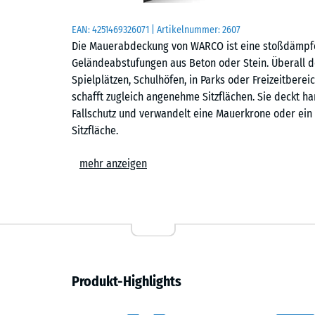
EAN:
4251469326071
| Artikelnummer:
2607
Die Mauerabdeckung von WARCO ist eine stoßdämpf
Geländeabstufungen aus Beton oder Stein. Überall d
Spielplätzen, Schulhöfen, in Parks oder Freizeitberei
schafft zugleich angenehme Sitzflächen. Sie deckt h
Fallschutz und verwandelt eine Mauerkrone oder ein 
Sitzfläche.
Material und Eigenschaften
mehr anzeigen
Die Mauerabdeckung besteht aus PU-gebundenem Gum
elastisch, stoßdämpfend, UV-stabilisiert und frostb
wasserdurchlässig, sodass Regenwasser zügig hindur
Dadurch bleibt die Mauerabdeckung auch bei Regenwet
und Freizeitbereiche.
Produkt-Highlights
Form und Funktion