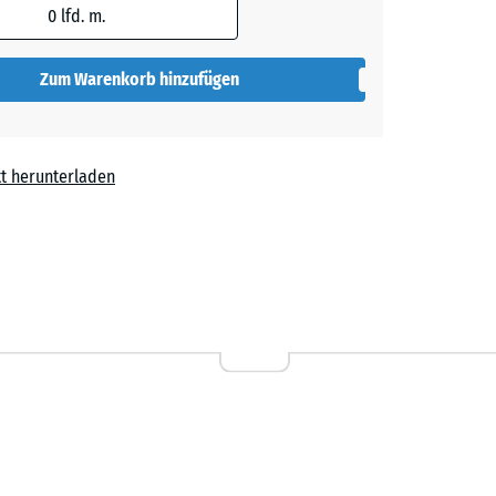
0
lfd. m.
Zum Warenkorb hinzufügen
t herunterladen