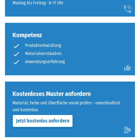
für
Dichte -
Montag bis Freitag · 8–17 Uhr
sich
den
Skalenwert
unauffällig
5 = ab 1000
Produktvergleich
in
kg/m³
ausgewählt.
moderne
Außenanlagen
Kompetenz
Stoß-, Schwingungs-
und
und
Produktentwicklung
Trittschalldämmung
industriell
Materialverständnis
– Skalenwert 5 =
geprägte
Anwendungserfahrung
hervorragende
Bereiche
Dämpfung
ein.
Rutschfestigkeit Klasse
DS (EN 14041) -
Material
Kostenloses Muster anfordern
Skalenwert 1 =
–
Gleitreibungskoeffizient
Material, Farbe und Oberfläche vorab prüfen – unverbindlich
Bestandteile
ca. 0,3
und kostenlos.
und
Abriebfestigkeit
Aufbau
Jetzt kostenlos anfordern
- Beständigkeit
gegen
abrasiven