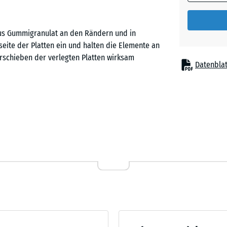
aus Gummigranulat an den Rändern und in
seite der Platten ein und halten die Elemente an
rschieben der verlegten Platten wirksam
Datenblat
 den Ecken mehrere Bohrungen eingebracht. Diese
ängen zwischen zwei Platten oder im
tzt werden können – je nach Verlegemuster
m Schachbrettmuster). Dabei greifen ein oder zwei
er Plattenunterseite ein und klemmen die Platten
ten sowohl quer als auch längs zur Fuge. Die