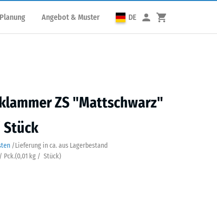
 Planung
Angebot & Muster
DE
nklammer ZS "Mattschwarz"
/ Stück
sten
/
Lieferung in ca.
aus Lagerbestand
/ Pck.
(
0,01
kg
/ Stück)
schwarz