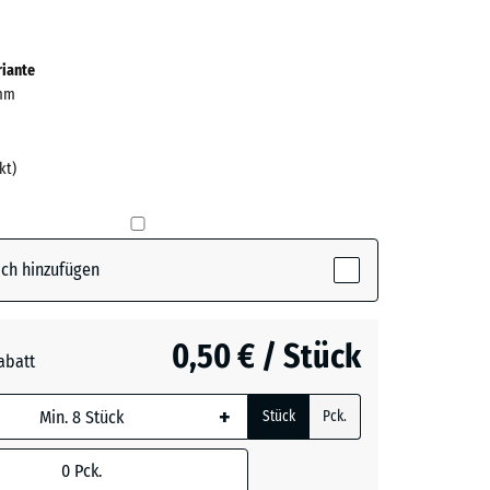
ve)
riante
 mm
kt)
ch hinzufügen
0,50 € / Stück
abatt
+
Stück
Pck.
0
Pck.