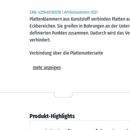
EAN:
4251469361218
| Artikelnummer:
6121
Plattenklammern aus Kunststoff verbinden Platten 
Eckbereichen. Sie greifen in Bohrungen an der Unter
definierten Punkten zusammen. Dadurch wird das Ve
verhindert.
Verbindung über die Plattenunterseite
In der Unterseite jeder Platte sind am Rand und in
mehr anzeigen
sind so positioniert, dass Plattenklammern an Überg
Kreuzungsbereich von drei bzw. vier Platten eingese
(versetzte Verlegung oder Verlegung mit Kreuzfuge i
Höcker in die dafür vorgesehenen Aussparungen in d
an den Stoßstellen zusammen.
Wirkung in der Fläche
Produkt-Highlights
Produktdetails
Plattenklammern begrenzen das Verschieben der Plat