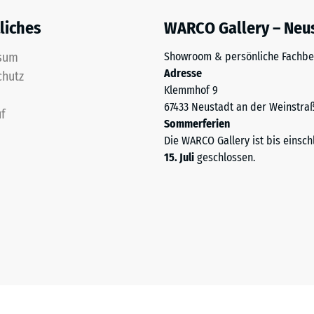
liches
WARCO Gallery – Neu
ng
sum
Showroom & persönliche Fachbe
Adresse
ten
chutz
Klemmhof 9
67433 Neustadt an der Weinstra
.
f
Sommerferien
Die WARCO Gallery ist bis einsch
15. Juli
geschlossen.
tiefe
tigkeit