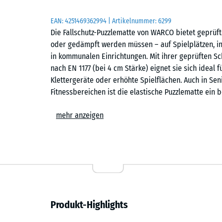
EAN:
4251469362994
| Artikelnummer:
6299
Die Fallschutz-Puzzlematte von WARCO bietet geprüft
oder gedämpft werden müssen – auf Spielplätzen, in
in kommunalen Einrichtungen. Mit ihrer geprüften Sch
nach EN 1177 (bei 4 cm Stärke) eignet sie sich idea
Klettergeräte oder erhöhte Spielflächen. Auch in Sen
Fitnessbereichen ist die elastische Puzzlematte ein
Wirtschaftlichkeit verbindet.
mehr anzeigen
Typische Anwendungen
– Spielbereiche für kleine Kinder, Balancier- und B
– Schulhöfe, Kindergärten und kommunale Flächen
– Terrassen mit Spielgeräten oder Aufenthaltsberei
Produkt-Highlights
– Fitness- und Outdoor-Fitnessanlagen