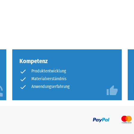
tigkeit
fes
bt
and
Kompetenz
le
Produktentwicklung
gen.
Materialverständnis
Anwendungserfahrung
f