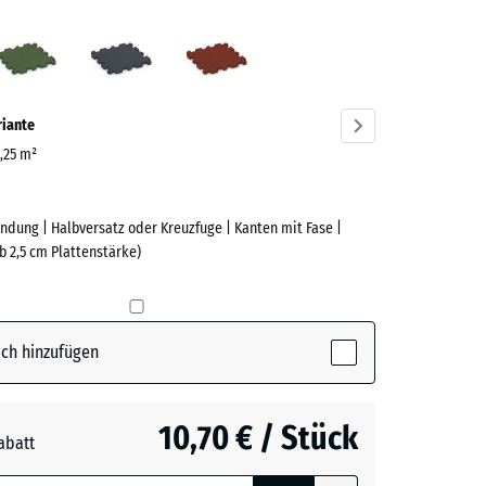
azit
Grasgrün
Schiefergrau
Ziegelrot
ve)
riante
0,25 m²
ndung | Halbversatz oder Kreuzfuge | Kanten mit Fase |
e
b 2,5 cm Plattenstärke)
(active)
t
ch hinzufügen
n
+ 1,00 €
10,70 € / Stück
abatt
e, blau
rgrau
+ 0,50 €