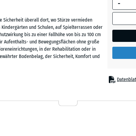
-
umrandete
Abmessung
(sofern in 
e Sicherheit überall dort, wo Stürze vermieden
Ziegelro
Produktdat
 Kindergärten und Schulen, auf Spielterrassen oder
anders an
utzwirkung bis zu einer Fallhöhe von bis zu 100 cm
für die
l für Aufenthalts- und Bewegungsflächen ohne große
Bedarfsbe
ioreneinrichtungen, in der Rehabilitation oder in
verwendet.
 bewährter Bodenbelag, der Sicherheit, Komfort und
50
x
Datenblat
50
x 3
ewegungszonen
cm
|
0,25
m²
chen