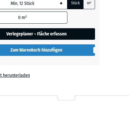
+
Stück
m²
 wird
den
0
m²
t
+ 0,50 €
en nicht
gegeben)
Verlegeplaner – Fläche erfassen
rechnung
Zum Warenkorb hinzufügen
t herunterladen