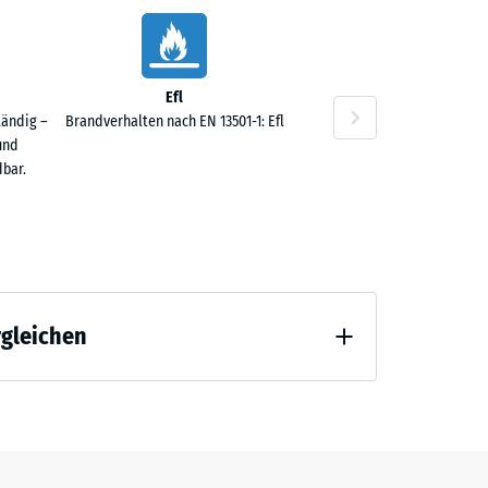
Efl
60 €
tändig –
Brandverhalten nach EN 13501-1: Efl
und
bar.
rgleichen
40 €
 Entlastung (BS 7188)