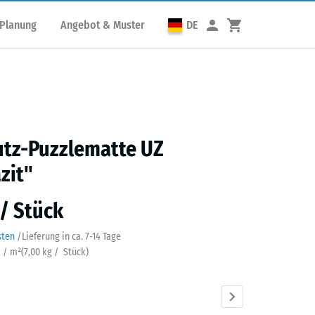
 Planung
Angebot & Muster
DE
utz-Puzzlematte UZ
zit"
 / Stück
sten
/
Lieferung in ca.
7-14 Tage
k / m²
(
7,00
kg
/ Stück)