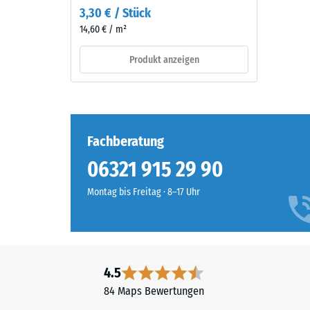
gereinigtem,
3,30 € / Stück
Die
schwarzem
14,60 € / m²
Druckfes
ELT-
eines
Granulat
Produkt anzeigen
Werkstof
sowie
beschrei
einem
seinen
Polyurethan-
Widerst
Bindemittel.
gegen
ELT
Fachberatung
punktuel
steht
06321 915 29 90
Belastun
für
Sie
„End
Montag bis Freitag · 8–17 Uhr
gibt
of
an,
Life
in
Tyres"
welchem
und
Maße
4.5
bezeichnet
der
Gummigranulat,
84 Maps Bewertungen
Werkstof
das