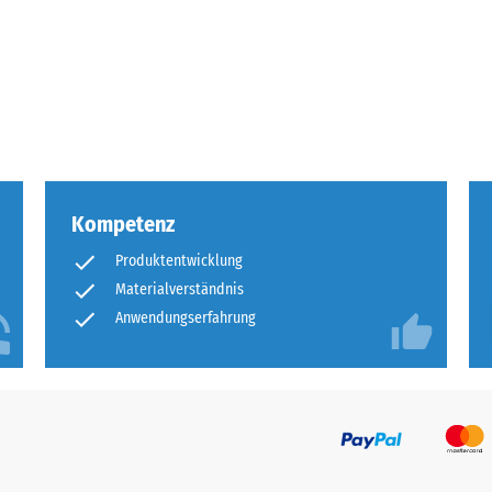
tigkeit
fes
bt
and
Kompetenz
le
Produktentwicklung
gen.
Materialverständnis
Anwendungserfahrung
f