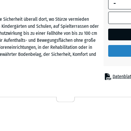
-
umrandete
Abmessung
(sofern in 
e Sicherheit überall dort, wo Stürze vermieden
Ziegelro
Produktdat
 Kindergärten und Schulen, auf Spielterrassen oder
anders an
utzwirkung bis zu einer Fallhöhe von bis zu 100 cm
für die
l für Aufenthalts- und Bewegungsflächen ohne große
Bedarfsbe
ioreneinrichtungen, in der Rehabilitation oder in
verwendet.
 bewährter Bodenbelag, der Sicherheit, Komfort und
50
x
Datenblat
50
x 3
ewegungszonen
cm
|
0,25
m²
chen