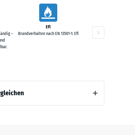
Efl
60 €
tändig –
Brandverhalten nach EN 13501-1: Efl
und
bar.
rgleichen
50 €
 Entlastung (BS 7188)