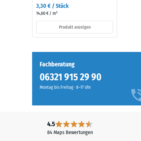
der
3,30 € / Stück
Die
Zeit
14,60 € / m²
Druckfes
durch
eines
mechanische
Produkt anzeigen
Werkstof
Beanspruchung
beschrei
abnutzen,
seinen
der
Widerst
Effekt
gegen
Fachberatung
ist
punktuel
bei
06321 915 29 90
Belastun
diesem
Sie
dunklen
Montag bis Freitag · 8–17 Uhr
gibt
Farbton
an,
jedoch
in
gering.
welchem
Maße
4.5
Material
der
84 Maps Bewertungen
–
Werkstof