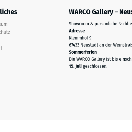
liches
WARCO Gallery – Neu
ng
sum
Showroom & persönliche Fachbe
Adresse
ten
chutz
Klemmhof 9
67433 Neustadt an der Weinstra
.
f
Sommerferien
Die WARCO Gallery ist bis einsch
15. Juli
geschlossen.
tiefe
tigkeit