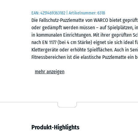
EAN:
4251469363182
| Artikelnummer:
6318
Die Fallschutz-Puzzlematte von WARCO bietet geprüft
oder gedämpft werden müssen – auf Spielplätzen, in
in kommunalen Einrichtungen. Mit ihrer geprüften Sch
nach EN 1177 (bei 4 cm Stärke) eignet sie sich idea
Klettergeräte oder erhöhte Spielflächen. Auch in Sen
Fitnessbereichen ist die elastische Puzzlematte ein
Wirtschaftlichkeit verbindet.
mehr anzeigen
Typische Anwendungen
– Spielbereiche für kleine Kinder, Balancier- und B
– Schulhöfe, Kindergärten und kommunale Flächen
– Terrassen mit Spielgeräten oder Aufenthaltsberei
Produkt-Highlights
– Fitness- und Outdoor-Fitnessanlagen