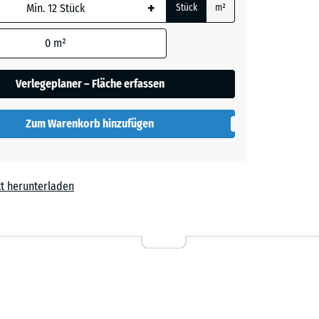
+
Stück
m²
 wird
den
0
m²
t
en nicht
gegeben)
Verlegeplaner – Fläche erfassen
rechnung
Zum Warenkorb hinzufügen
t herunterladen