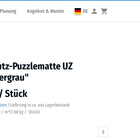
 Planung
Angebot & Muster
DE
utz-Puzzlematte UZ
ergrau"
 / Stück
sten
/
Lieferung in ca.
aus Lagerbestand
k / m²
(
7,00
kg
/ Stück)