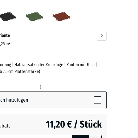
fergrau
Anthrazit
Grasgrün
Ziegelrot
ve)
riante
0,25 m²
ndung | Halbversatz oder Kreuzfuge | Kanten mit Fase |
e
b 2,5 cm Plattenstärke)
(active)
rgrau
ch hinzufügen
t
- 0,50 €
11,20 € / Stück
abatt
e, blau
n
+ 0,50 €