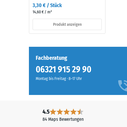
der
3,30 € / Stück
Die
Zeit
14,60 € / m²
Druckfes
durch
eines
mechanische
Produkt anzeigen
Werkstof
Beanspruchung
beschrei
abnutzen,
seinen
der
Widerst
Effekt
gegen
Fachberatung
ist
punktuel
bei
06321 915 29 90
Belastun
diesem
Sie
dunklen
Montag bis Freitag · 8–17 Uhr
gibt
Farbton
an,
jedoch
in
gering.
welchem
Maße
4.5
Material
der
84 Maps Bewertungen
–
Werkstof