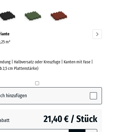
fergrau
Anthrazit
Grasgrün
Ziegelrot
ve)
riante
0,25 m²
ndung | Halbversatz oder Kreuzfuge | Kanten mit Fase |
e
b 2,5 cm Plattenstärke)
(active)
rgrau
ch hinzufügen
t
- 0,50 €
21,40 € / Stück
abatt
e, blau
n
+ 0,60 €