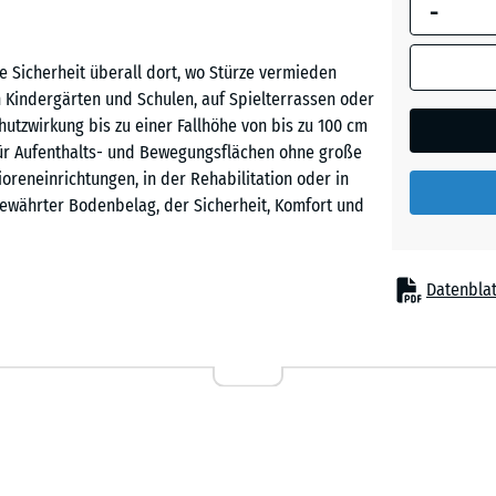
-
umrandete
Abmessung
(sofern in 
e Sicherheit überall dort, wo Stürze vermieden
Ziegelro
Produktdat
 Kindergärten und Schulen, auf Spielterrassen oder
anders an
utzwirkung bis zu einer Fallhöhe von bis zu 100 cm
für die
l für Aufenthalts- und Bewegungsflächen ohne große
Bedarfsbe
ioreneinrichtungen, in der Rehabilitation oder in
verwendet.
 bewährter Bodenbelag, der Sicherheit, Komfort und
50
x
Datenblat
50
x 6
ewegungszonen
cm
|
0,25
m²
chen