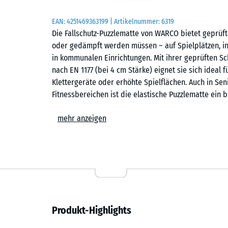
EAN:
4251469363199
| Artikelnummer:
6319
Die Fallschutz-Puzzlematte von WARCO bietet geprüft
oder gedämpft werden müssen – auf Spielplätzen, in
in kommunalen Einrichtungen. Mit ihrer geprüften Sch
nach EN 1177 (bei 4 cm Stärke) eignet sie sich idea
Klettergeräte oder erhöhte Spielflächen. Auch in Sen
Fitnessbereichen ist die elastische Puzzlematte ein
Wirtschaftlichkeit verbindet.
mehr anzeigen
Typische Anwendungen
– Spielbereiche für kleine Kinder, Balancier- und B
– Schulhöfe, Kindergärten und kommunale Flächen
– Terrassen mit Spielgeräten oder Aufenthaltsberei
Produkt-Highlights
– Fitness- und Outdoor-Fitnessanlagen