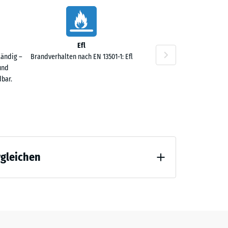
Efl
,80 €
tändig –
Brandverhalten nach EN 13501-1: Efl
und
bar.
rgleichen
,20 €
 Entlastung (BS 7188)
ng