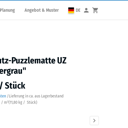
 Planung
Angebot & Muster
DE
utz-Puzzlematte UZ
ergrau"
 / Stück
sten
/
Lieferung in ca.
aus Lagerbestand
k / m²
(
11,80
kg
/ Stück)