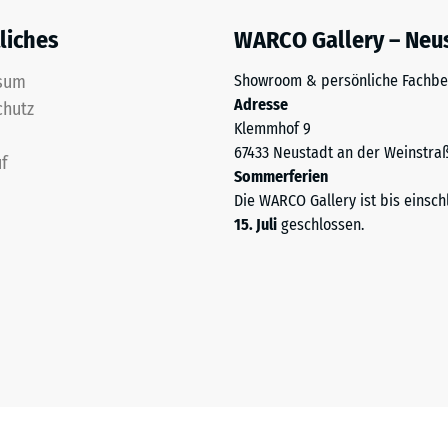
liches
WARCO Gallery – Neu
ng
sum
Showroom & persönliche Fachbe
Adresse
ten
chutz
Klemmhof 9
67433 Neustadt an der Weinstra
.
f
Sommerferien
Die WARCO Gallery ist bis einsch
15. Juli
geschlossen.
tiefe
tigkeit