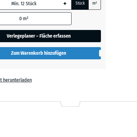
+
Stück
m²
 wird
den
0
m²
t
en nicht
gegeben)
Verlegeplaner – Fläche erfassen
rechnung
Zum Warenkorb hinzufügen
t herunterladen