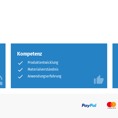
tigkeit
fes
bt
and
Kompetenz
le
Produktentwicklung
gen.
Materialverständnis
Anwendungserfahrung
f