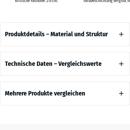
Kritische Fallhöhe: 215 cm.
Farbbeschichtung vergilbt ni
|
Puzzle-Verzahnung sorgt für eine passgenaue Verbindung, eine
0,25
leichte Fase an den Kanten für ein ruhiges Fugenbild.
m²
Verbindung & Verlegung
Produktdetails
Die Puzzlematten werden schwimmend verlegt und über die
Produktdetails – Material und Struktur
Verzahnung passgenau verbunden. So entsteht eine lagestabile,
–
formschlüssig verbundene Plattenfläche, die sowohl in Innenräumen
50
Material
als auch im Freien genutzt werden kann. Dank des handlichen
x
Farbe
und
Formats von 50 × 50 cm ist die Montage einfach und erfordert kein
Vergleichswerte
50
Ziegelrot
Struktur
Spezialwerkzeug.
x 4
Technische Daten – Vergleichswerte
- 6,70 €
Eigenschaften & Sicherheit
cm
Ziegelrot
Die Fallschutz-Puzzlematten sind rutschhemmend bei Nässe und
|
zeigt
Druckfestigkeit
Trockenheit, wasserdurchlässig und elastisch. Niederschlagswasser
0,25
sich
- Skalenwert 2
kann in den Untergrund einsickern oder auf einer gebundenen
m²
Mehrere Produkte vergleichen
= ca. 0,75 mm
als
Tragschicht unter den Platten durch die Drainagekanäle ablaufen.
verbleibende
kräftiges,
Es entstehen auf der Fläche keine Pfützen oder Staubpfannen und
Eindellung
erdiges
die Anlage ist ganzjährig nutzbar. Im Freien und bei ungebundener
50
nach 24
Es
Rotbraun
Tragschicht (z. B. Kunststoff-Wabengitter bzw. Kiesgitter) wird eine
x
Stunden
wurde
mit
Bodenversiegelung vermieden.
Entlastung (BS
50
noch
lebendiger