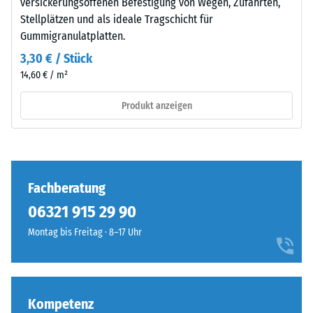
Tiefbord.
versickerungsoffenen Befestigung von Wegen, Zufahrten,
„End
begrenzen die Verbinder die Bewegung, in Achsrichtung
Wärmedämmung -
Stellplätzen und als ideale Tragschicht für
of
bleiben die Platten beweglich. Eine solche Plattenfläche
Skalenwert 5 =
Gummigranulatplatten.
Life
braucht deshalb eine Verklebung oder eine feste Einfassung,
Wärmeleitfähigkeit
Tyres"
die in Achsrichtung der Dübel wirkt. Häufig ist eine nutzbare
3,30 € / Stück
ca. 0,07 W/(m·K)
und
Einfassung schon vorhanden, etwa als Attika oder Mauer. Auch
14,60 € / m²
Frostbeständig
bezeichnet
eine niveaugleich anschließende Rasenfläche kann die Platten
Produkt anzeigen
Gummigranulat,
Druckfestigkeit
seitlich halten.
das
Bei der verdeckten Puzzleverbindung verzahnen sich die
-
aus
Platten nicht im sichtbaren Bereich der Kante, sondern in
Skalenwert
dem
einem Stufenfalz an der Unterseite. Zwei Plattenseiten tragen
Recycling
2
das vorstehende Profil, die beiden gegenüberliegenden das
Fachberatung
von
Gegenstück, weshalb auch hier die Verlegerichtung vorgegeben
=
Altreifen
ist. Von oben bleibt die Verzahnung unsichtbar, die Fugen
06321 915 29 90
ca.
gewonnen
verlaufen geradlinig. Platten mit verdeckter Puzzleverzahnung
Montag bis Freitag · 8–17 Uhr
wird.
0,75
lassen sich mit Kreuzfuge, also im Schachbrettmuster, oder im
Die
Drittelversatz verlegen. Weil die Verzahnung im Falz liegt, reicht
mm
obere
die Fuge nicht bis zur Tragschicht, der Untergrund bleibt
verbleibende
Nutzschicht
vollständig abgedeckt.
Kompetenz
aus
Eindellung