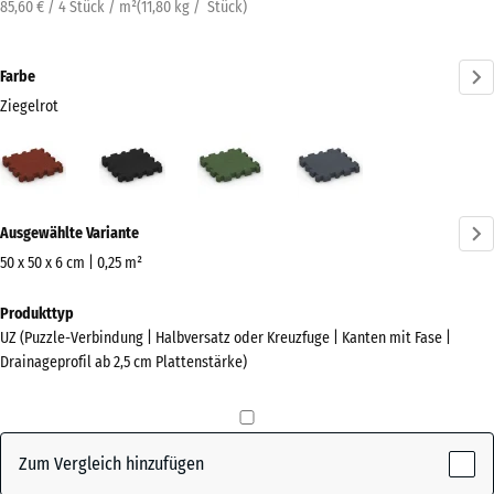
85,60 € / 4 Stück / m²
(
11,80
kg
/ Stück)
Farbe
Ziegelrot
Ziegelrot
Anthrazit
Grasgrün
Schiefergrau
(active)
Mehr
Ausgewählte Variante
Informationen
zu
50 x 50 x 6 cm | 0,25 m²
den
Abmessungen
Produkttyp
Farben?
für
UZ (Puzzle-Verbindung | Halbversatz oder Kreuzfuge | Kanten mit Fase |
den
Farbpalette
Drainageprofil ab 2,5 cm Plattenstärke)
Versand
anzeigen
540
(active)
Ziegelrot
x
540
Zum Vergleich hinzufügen
x