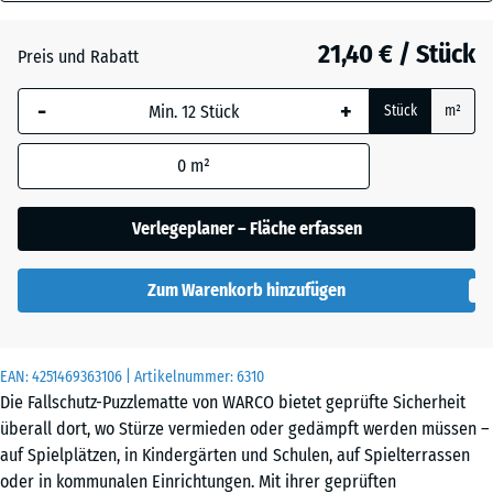
60
Anthrazit
- 0,50 €
mm
21,40 € / Stück
Preis und Rabatt
Die gewählte, blau
Grasgrün
+ 0,60 €
-
+
Stück
m²
umrandete
Abmessung wird
0
m²
(sofern in den
Schiefergrau
Produktdaten nicht
anders angegeben)
Verlegeplaner – Fläche erfassen
für die
Bedarfsberechnung
Zum Warenkorb hinzufügen
verwendet.
50
x
EAN:
4251469363106
| Artikelnummer:
6310
50
Die Fallschutz-Puzzlematte von WARCO bietet geprüfte Sicherheit
x 6
überall dort, wo Stürze vermieden oder gedämpft werden müssen –
cm
auf Spielplätzen, in Kindergärten und Schulen, auf Spielterrassen
|
oder in kommunalen Einrichtungen. Mit ihrer geprüften