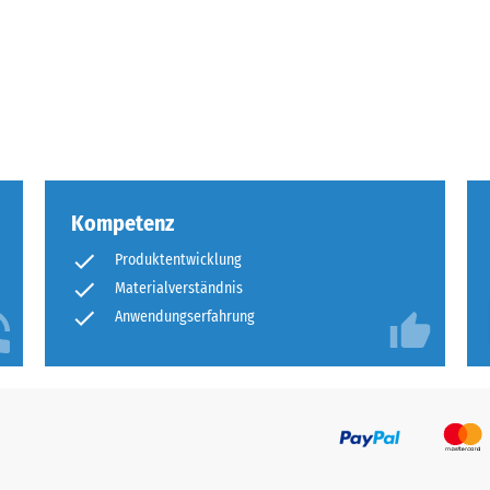
tigkeit
fes
bt
and
Kompetenz
le
Produktentwicklung
gen.
Materialverständnis
Anwendungserfahrung
f