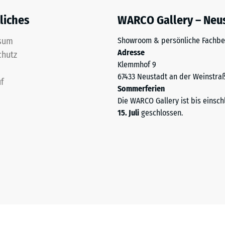
liches
WARCO Gallery – Neu
ng
sum
Showroom & persönliche Fachbe
Adresse
ten
chutz
Klemmhof 9
67433 Neustadt an der Weinstra
.
f
Sommerferien
Die WARCO Gallery ist bis einsch
15. Juli
geschlossen.
tiefe
tigkeit