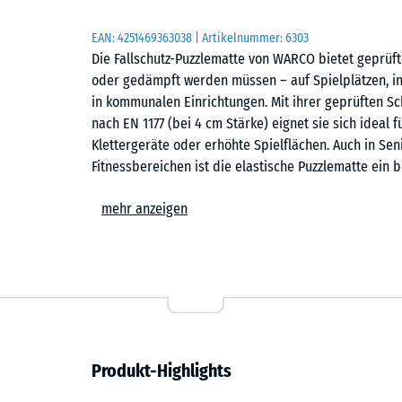
EAN:
4251469363038
| Artikelnummer:
6303
Die Fallschutz-Puzzlematte von WARCO bietet geprüft
oder gedämpft werden müssen – auf Spielplätzen, in
in kommunalen Einrichtungen. Mit ihrer geprüften Sch
nach EN 1177 (bei 4 cm Stärke) eignet sie sich idea
Klettergeräte oder erhöhte Spielflächen. Auch in Sen
Fitnessbereichen ist die elastische Puzzlematte ein
Wirtschaftlichkeit verbindet.
mehr anzeigen
Typische Anwendungen
– Spielbereiche für kleine Kinder, Balancier- und B
– Schulhöfe, Kindergärten und kommunale Flächen
– Terrassen mit Spielgeräten oder Aufenthaltsberei
Produkt-Highlights
– Fitness- und Outdoor-Fitnessanlagen