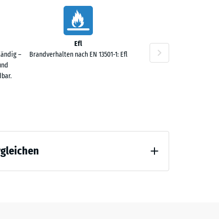
Efl
10 €
tändig –
Brandverhalten nach EN 13501-1: Efl
und
bar.
rgleichen
50 €
 Entlastung (BS 7188)