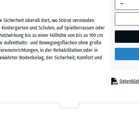
-
umrandete
Abmessung
(sofern in 
e Sicherheit überall dort, wo Stürze vermieden
Schiefe
Produktdat
 Kindergärten und Schulen, auf Spielterrassen oder
anders an
utzwirkung bis zu einer Fallhöhe von bis zu 100 cm
für die
l für Aufenthalts- und Bewegungsflächen ohne große
Bedarfsbe
ioreneinrichtungen, in der Rehabilitation oder in
verwendet.
 bewährter Bodenbelag, der Sicherheit, Komfort und
50
x
Datenblat
50
x 4
ewegungszonen
cm
|
0,25
m²
chen