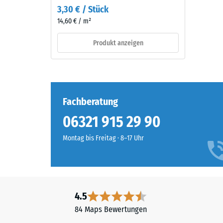
Granulat
3,30 € / Stück
Die
sowie
14,60 € / m²
Druckfes
einem
eines
Polyurethan-
Produkt anzeigen
Werkstof
Bindemittel.
beschrei
ELT
seinen
steht
Widerst
für
gegen
„End
Fachberatung
punktuel
of
06321 915 29 90
Belastun
Life
Sie
Tyres"
Montag bis Freitag · 8–17 Uhr
gibt
und
an,
bezeichnet
in
Gummigranulat,
welchem
das
Maße
4.5
aus
der
dem
84 Maps Bewertungen
Werkstof
Recycling