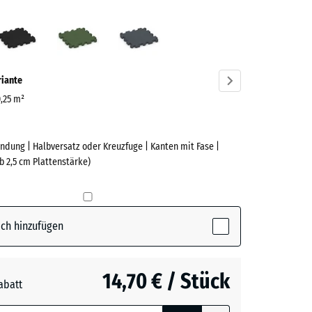
lrot
Anthrazit
Grasgrün
Schiefergrau
ve)
riante
0,25 m²
ndung | Halbversatz oder Kreuzfuge | Kanten mit Fase |
e
b 2,5 cm Plattenstärke)
(active)
t
ch hinzufügen
t
- 0,60 €
14,70 € / Stück
abatt
e, blau
n
+ 0,50 €