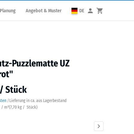
 Planung
Angebot & Muster
DE
utz-Puzzlematte UZ
rot"
 / Stück
sten
/
Lieferung in ca.
aus Lagerbestand
k / m²
(
7,70
kg
/ Stück)