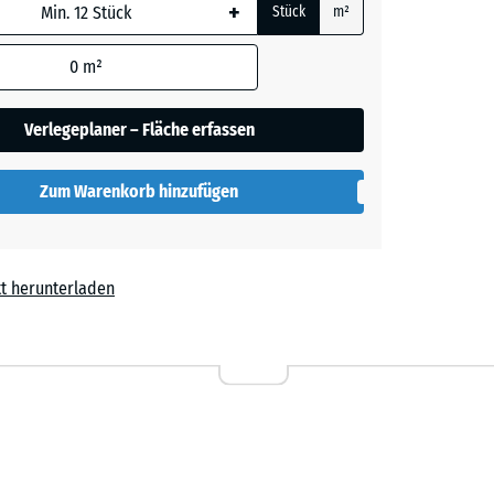
+
Stück
m²
 wird
den
0
m²
rgrau
en nicht
gegeben)
Verlegeplaner – Fläche erfassen
rechnung
Zum Warenkorb hinzufügen
t herunterladen