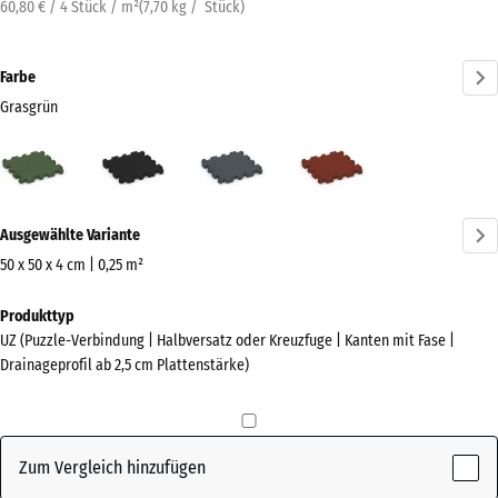
60,80 € / 4 Stück / m²
(
7,70
kg
/ Stück)
Farbe
Grasgrün
Grasgrün
Anthrazit
Schiefergrau
Ziegelrot
(active)
Mehr
Ausgewählte Variante
Informationen
zu
50 x 50 x 4 cm | 0,25 m²
den
Abmessungen
Produkttyp
Farben?
für
UZ (Puzzle-Verbindung | Halbversatz oder Kreuzfuge | Kanten mit Fase |
den
Farbpalette
Drainageprofil ab 2,5 cm Plattenstärke)
Versand
anzeigen
540
(active)
Grasgrün
x
540
Zum Vergleich hinzufügen
x