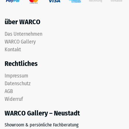
das
Werkstoffes
aus
beschreibt
dem
seinen
über WARCO
Recycling
Widerstand
von
gegen
Das Unternehmen
Altreifen
punktuelle
WARCO Gallery
gewonnen
Belastungen.
wird.
Kontakt
Sie
Die
gibt
Rechtliches
obere
an,
Nutzschicht
in
Impressum
aus
welchem
Datenschutz
feinem
Maße
ELT-
der
AGB
Granulat
Werkstoff
Widerruf
bildet
unter
eine
der
WARCO Gallery – Neustadt
abriebfeste,
Einwirkung
rutschhemmende
Showroom & persönliche Fachberatung
einer