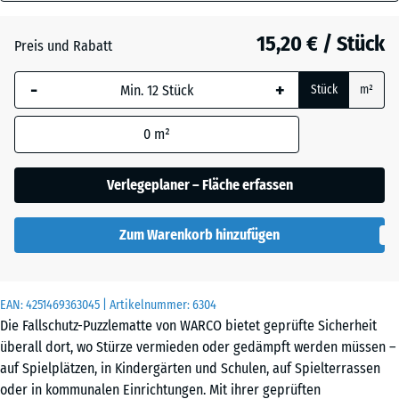
40
Anthrazit
- 1,10 €
mm
15,20 € / Stück
Preis und Rabatt
Die gewählte, blau
Schiefergrau
- 0,50 €
-
+
Stück
m²
umrandete
Abmessung wird
0
m²
(sofern in den
Ziegelrot
- 0,50 €
Produktdaten nicht
anders angegeben)
Verlegeplaner – Fläche erfassen
für die
Bedarfsberechnung
Zum Warenkorb hinzufügen
verwendet.
50
x
EAN:
4251469363045
| Artikelnummer:
6304
50
Die Fallschutz-Puzzlematte von WARCO bietet geprüfte Sicherheit
x 4
überall dort, wo Stürze vermieden oder gedämpft werden müssen –
cm
auf Spielplätzen, in Kindergärten und Schulen, auf Spielterrassen
|
oder in kommunalen Einrichtungen. Mit ihrer geprüften