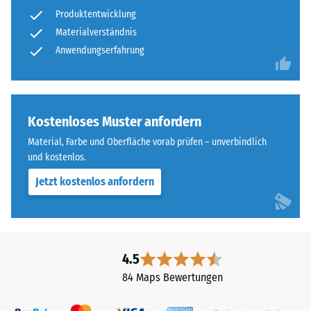
nach
gereinigtem,
Produktentwicklung
24
schwarzem
Materialverständnis
ELT-
Stunden
Anwendungserfahrung
Granulat
Entlastung
sowie
(BS
einem
Polyurethan-
7188)
Kostenloses Muster anfordern
Bindemittel.
Material, Farbe und Oberfläche vorab prüfen – unverbindlich
ELT
und kostenlos.
steht
für
Jetzt kostenlos anfordern
/ 5
„End
of
Life
Tyres"
4.5
und
Die
84 Maps Bewertungen
bezeichnet
Druckfestigkeit
Gummigranulat,
eines