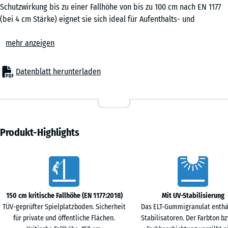
0,25
Schutzwirkung bis zu einer Fallhöhe von bis zu 100 cm nach EN 1177
m²
(bei 4 cm Stärke) eignet sie sich ideal für Aufenthalts- und
Bewegungsflächen ohne große Klettergeräte oder erhöhte
mehr anzeigen
Spielflächen. Auch in Senioreneinrichtungen, in der Rehabilitation
50
oder in Fitnessbereichen ist die elastische Puzzlematte ein
x
bewährter Bodenbelag, der Sicherheit, Komfort und
Datenblatt herunterladen
50
Wirtschaftlichkeit verbindet.
x 2
Typische Anwendungen
- 6,10 €
cm
– Spielbereiche für kleine Kinder, Balancier- und Bewegungszonen
|
– Schulhöfe, Kindergärten und kommunale Flächen
0,25
– Terrassen mit Spielgeräten oder Aufenthaltsbereichen
Produkt-Highlights
m²
– Fitness- und Outdoor-Fitnessanlagen
– Seniorenheime, Altenpflege, Reha-Einrichtungen und
Vorteile
therapeutische Räume
50
Material & Aufbau
x
Die Platten bestehen aus PU-gebundenem Gummigranulat. Die
150 cm kritische Fallhöhe (EN 1177:2018)
Mit UV-Stabilisierung
50
elastische, rutschhemmende Oberfläche ist robust und dauerhaft
TÜV-geprüfter Spielplatzboden. Sicherheit
Das ELT-Gummigranulat enthä
x 3
belastbar. Erhältlich in 3 oder 4 cm Stärke, bieten die Puzzlematten
für private und öffentliche Flächen.
Stabilisatoren. Der Farbton bz
- 3,50 €
cm
zuverlässige Stoßdämpfung bei geringer Aufbauhöhe. Die seitliche