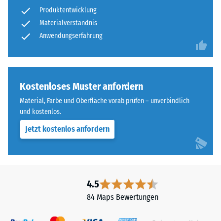
nach
gereinigtem,
Produktentwicklung
24
schwarzem
Materialverständnis
ELT-
Stunden
Anwendungserfahrung
Granulat
Entlastung
sowie
(BS
einem
Polyurethan-
7188)
Kostenloses Muster anfordern
Bindemittel.
Material, Farbe und Oberfläche vorab prüfen – unverbindlich
ELT
und kostenlos.
steht
für
Jetzt kostenlos anfordern
/ 5
„End
of
Life
Tyres"
4.5
und
Die
84 Maps Bewertungen
bezeichnet
Druckfestigkeit
Gummigranulat,
eines