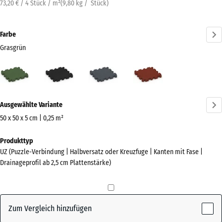
73,20 € / 4 Stück / m²
(
9,80
kg
/ Stück)
Farbe
Grasgrün
Grasgrün
Anthrazit
Schiefergrau
Ziegelrot
(active)
Mehr
Ausgewählte Variante
Informationen
zu
50 x 50 x 5 cm | 0,25 m²
den
Abmessungen
Produkttyp
Farben?
für
UZ (Puzzle-Verbindung | Halbversatz oder Kreuzfuge | Kanten mit Fase |
den
Farbpalette
Drainageprofil ab 2,5 cm Plattenstärke)
Versand
anzeigen
540
(active)
Grasgrün
x
540
Zum Vergleich hinzufügen
x