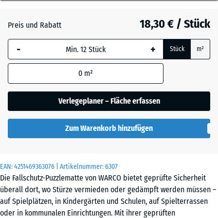
50
Anthrazit
- 1,10 €
mm
18,30 € / Stück
Preis und Rabatt
Die gewählte, blau
Schiefergrau
- 0,50 €
-
+
Stück
m²
umrandete
Abmessung wird
0
m²
(sofern in den
Ziegelrot
- 0,50 €
Produktdaten nicht
anders angegeben)
Verlegeplaner – Fläche erfassen
für die
Bedarfsberechnung
Zum Warenkorb hinzufügen
verwendet.
50
x
EAN:
4251469363076
| Artikelnummer:
6307
50
Die Fallschutz-Puzzlematte von WARCO bietet geprüfte Sicherheit
x 5
überall dort, wo Stürze vermieden oder gedämpft werden müssen –
cm
auf Spielplätzen, in Kindergärten und Schulen, auf Spielterrassen
|
oder in kommunalen Einrichtungen. Mit ihrer geprüften