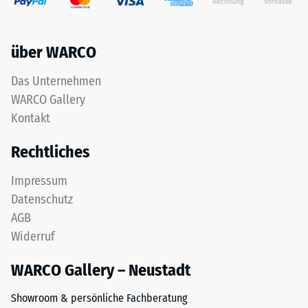
das
Werkstoffes
aus
beschreibt
dem
seinen
über WARCO
Recycling
Widerstand
von
gegen
Das Unternehmen
Altreifen
punktuelle
WARCO Gallery
gewonnen
Belastungen.
wird.
Kontakt
Sie
Die
gibt
Rechtliches
obere
an,
Nutzschicht
in
Impressum
aus
welchem
Datenschutz
feinem
Maße
ELT-
der
AGB
Granulat
Werkstoff
Widerruf
bildet
unter
eine
der
WARCO Gallery – Neustadt
abriebfeste,
Einwirkung
rutschhemmende
Showroom & persönliche Fachberatung
einer