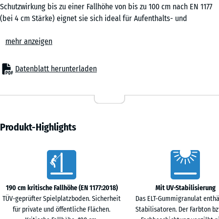
0,25
Schutzwirkung bis zu einer Fallhöhe von bis zu 100 cm nach EN 1177
m²
(bei 4 cm Stärke) eignet sie sich ideal für Aufenthalts- und
Bewegungsflächen ohne große Klettergeräte oder erhöhte
mehr anzeigen
Spielflächen. Auch in Senioreneinrichtungen, in der Rehabilitation
50
oder in Fitnessbereichen ist die elastische Puzzlematte ein
x
bewährter Bodenbelag, der Sicherheit, Komfort und
Datenblatt herunterladen
50
Wirtschaftlichkeit verbindet.
x 2
Typische Anwendungen
- 9,20 €
cm
– Spielbereiche für kleine Kinder, Balancier- und Bewegungszonen
|
– Schulhöfe, Kindergärten und kommunale Flächen
0,25
– Terrassen mit Spielgeräten oder Aufenthaltsbereichen
Produkt-Highlights
m²
– Fitness- und Outdoor-Fitnessanlagen
– Seniorenheime, Altenpflege, Reha-Einrichtungen und
Vorteile
therapeutische Räume
50
Material & Aufbau
x
Die Platten bestehen aus PU-gebundenem Gummigranulat. Die
190 cm kritische Fallhöhe (EN 1177:2018)
Mit UV-Stabilisierung
50
elastische, rutschhemmende Oberfläche ist robust und dauerhaft
TÜV-geprüfter Spielplatzboden. Sicherheit
Das ELT-Gummigranulat enthä
x 3
belastbar. Erhältlich in 3 oder 4 cm Stärke, bieten die Puzzlematten
für private und öffentliche Flächen.
Stabilisatoren. Der Farbton bz
- 6,60 €
cm
zuverlässige Stoßdämpfung bei geringer Aufbauhöhe. Die seitliche