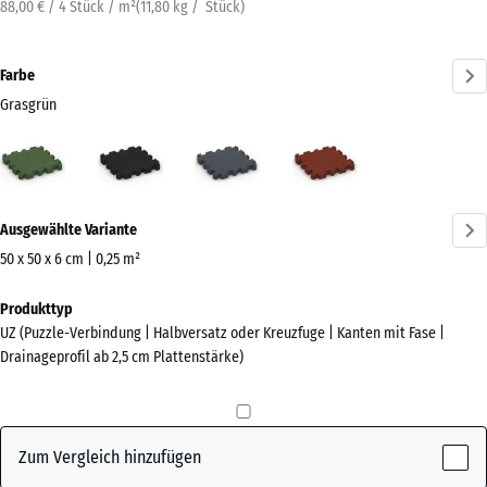
88,00 € / 4 Stück / m²
(
11,80
kg
/ Stück)
Farbe
Grasgrün
Grasgrün
Anthrazit
Schiefergrau
Ziegelrot
(active)
Mehr
Ausgewählte Variante
Informationen
zu
50 x 50 x 6 cm | 0,25 m²
den
Abmessungen
Produkttyp
Farben?
für
UZ (Puzzle-Verbindung | Halbversatz oder Kreuzfuge | Kanten mit Fase |
den
Farbpalette
Drainageprofil ab 2,5 cm Plattenstärke)
Versand
anzeigen
540
(active)
Grasgrün
x
540
Zum Vergleich hinzufügen
x