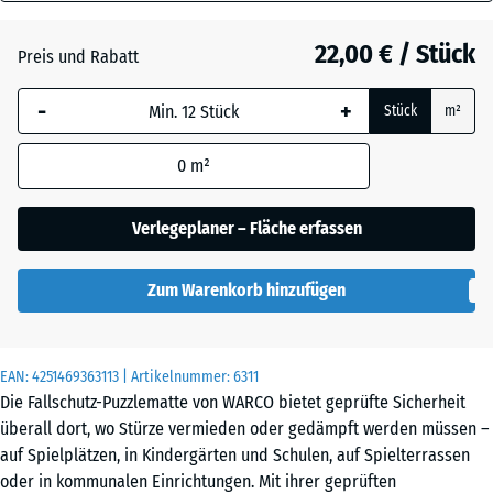
60
Anthrazit
- 1,10 €
mm
22,00 € / Stück
Preis und Rabatt
Die gewählte, blau
Schiefergrau
- 0,60 €
-
+
Stück
m²
umrandete
Abmessung wird
0
m²
(sofern in den
Ziegelrot
- 0,60 €
Produktdaten nicht
anders angegeben)
Verlegeplaner – Fläche erfassen
für die
Bedarfsberechnung
Zum Warenkorb hinzufügen
verwendet.
50
x
EAN:
4251469363113
| Artikelnummer:
6311
50
Die Fallschutz-Puzzlematte von WARCO bietet geprüfte Sicherheit
x 6
überall dort, wo Stürze vermieden oder gedämpft werden müssen –
cm
auf Spielplätzen, in Kindergärten und Schulen, auf Spielterrassen
|
oder in kommunalen Einrichtungen. Mit ihrer geprüften