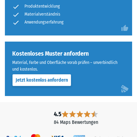
gereinigtem,
Produktentwicklung
nach
schwarzem
Materialverständnis
24
ELT-
Anwendungserfahrung
Granulat
Stunden
sowie
Entlastung
einem
(BS
Polyurethan-
Kostenloses Muster anfordern
Bindemittel.
7188)
Material, Farbe und Oberfläche vorab prüfen – unverbindlich
ELT
und kostenlos.
steht
für
Jetzt kostenlos anfordern
„End
/ 5
of
Life
Tyres"
4.5
und
84 Maps Bewertungen
bezeichnet
Die
Gummigranulat,
Druckfestigkeit