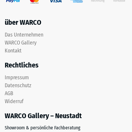
das
eines
aus
Werkstoffes
dem
beschreibt
über WARCO
Recycling
seinen
von
Widerstand
Das Unternehmen
Altreifen
gegen
WARCO Gallery
gewonnen
punktuelle
wird.
Belastungen.
Kontakt
Die
Sie
Rechtliches
obere
gibt
Nutzschicht
an,
Impressum
aus
in
Datenschutz
feinem
welchem
ELT-
Maße
AGB
Granulat
der
Widerruf
bildet
Werkstoff
eine
unter
WARCO Gallery – Neustadt
abriebfeste,
der
rutschhemmende
Einwirkung
Showroom & persönliche Fachberatung