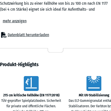
0,25
Schutzwirkung bis zu einer Fallhöhe von bis zu 100 cm nach EN 1177
m²
(bei 4 cm Stärke) eignet sie sich ideal für Aufenthalts- und
Bewegungsflächen ohne große Klettergeräte oder erhöhte
mehr anzeigen
Spielflächen. Auch in Senioreneinrichtungen, in der Rehabilitation
50
oder in Fitnessbereichen ist die elastische Puzzlematte ein
x
bewährter Bodenbelag, der Sicherheit, Komfort und
Datenblatt herunterladen
50
Wirtschaftlichkeit verbindet.
x 2
Typische Anwendungen
- 12,90 €
cm
– Spielbereiche für kleine Kinder, Balancier- und Bewegungszonen
|
– Schulhöfe, Kindergärten und kommunale Flächen
0,25
– Terrassen mit Spielgeräten oder Aufenthaltsbereichen
Produkt-Highlights
m²
– Fitness- und Outdoor-Fitnessanlagen
– Seniorenheime, Altenpflege, Reha-Einrichtungen und
Vorteile
therapeutische Räume
50
Material & Aufbau
x
Die Platten bestehen aus PU-gebundenem Gummigranulat. Die
215 cm kritische Fallhöhe (EN 1177:2018)
Mit UV-Stabilisierung
50
elastische, rutschhemmende Oberfläche ist robust und dauerhaft
TÜV-geprüfter Spielplatzboden. Sicherheit
Das ELT-Gummigranulat enthä
x 3
belastbar. Erhältlich in 3 oder 4 cm Stärke, bieten die Puzzlematten
für private und öffentliche Flächen.
Stabilisatoren. Der Farbton bz
- 10,30 €
cm
zuverlässige Stoßdämpfung bei geringer Aufbauhöhe. Die seitliche