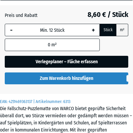
20
Anthrazit
- 0,50 €
mm
8,60 € / Stück
Preis und Rabatt
Die gewählte, blau
Grasgrün
+ 0,50 €
-
+
Stück
m²
umrandete
Abmessung wird
0
m²
(sofern in den
Schiefergrau
Produktdaten nicht
anders angegeben)
Verlegeplaner – Fläche erfassen
für die
Bedarfsberechnung
Zum Warenkorb hinzufügen
verwendet.
50
x
EAN:
4251469363137
| Artikelnummer:
6313
50
Die Fallschutz-Puzzlematte von WARCO bietet geprüfte Sicherheit
x 2
überall dort, wo Stürze vermieden oder gedämpft werden müssen –
cm
auf Spielplätzen, in Kindergärten und Schulen, auf Spielterrassen
|
oder in kommunalen Einrichtungen. Mit ihrer geprüften