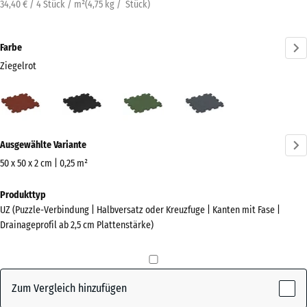
34,40 € / 4 Stück / m²
(
4,75
kg
/ Stück)
Farbe
Ziegelrot
Ziegelrot
Anthrazit
Grasgrün
Schiefergrau
(active)
Mehr
Ausgewählte Variante
Informationen
zu
50 x 50 x 2 cm | 0,25 m²
den
Abmessungen
Produkttyp
Farben?
für
UZ (Puzzle-Verbindung | Halbversatz oder Kreuzfuge | Kanten mit Fase |
den
Farbpalette
Drainageprofil ab 2,5 cm Plattenstärke)
Versand
anzeigen
540
(active)
Ziegelrot
x
540
Zum Vergleich hinzufügen
x