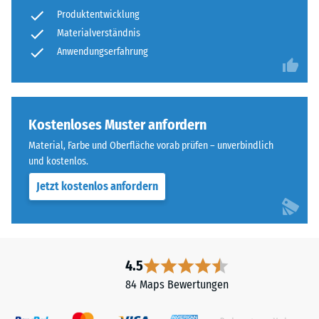
nach
feinem
Produktentwicklung
24
ELT-
Materialverständnis
Granulat
Stunden
Anwendungserfahrung
bildet
Entlastung
eine
(BS
abriebfeste,
rutschhemmende
7188)
Kostenloses Muster anfordern
Oberfläche.
Material, Farbe und Oberfläche vorab prüfen – unverbindlich
Die
und kostenlos.
untere
Schicht
Jetzt kostenlos anfordern
/ 5
aus
gröberem
ELT-
Granulat
4.5
unterstützt
Die
84 Maps Bewertungen
Elastizität,
Druckfestigkeit
Stoßdämpfung
eines