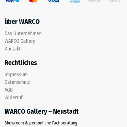
und
Werkstoffes
eine
beschreibt
gute
seinen
über WARCO
Wasserdurchlässigkeit.
Widerstand
Für
gegen
Das Unternehmen
schwarze
punktuelle
WARCO Gallery
oder
Belastungen.
anthrazitfarbene
Kontakt
Sie
Produkte
gibt
Rechtliches
wird
an,
ein
in
Impressum
farbloses
welchem
Datenschutz
Bindemittel
Maße
verwendet.
der
AGB
Werkstoff
Widerruf
unter
Einbau
der
WARCO Gallery – Neustadt
–
Einwirkung
Verarbeitung
Showroom & persönliche Fachberatung
einer
–