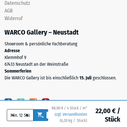
Datenschutz
Wärmeleitfähigkeit
Propylen-
ca. 0,09 W/(m·K)
AGB
Dien-
Widerruf
Kautschuk),
Frostbeständig
gebunden
Druckfestigkeit
WARCO Gallery – Neustadt
mit
-
Polyurethan.
Showroom & persönliche Fachberatung
Skalenwert
Die
Adresse
Nutzschicht
1
Klemmhof 9
ist
67433 Neustadt an der Weinstraße
=
offenporig
Sommerferien
ca.
angelegt.
Die WARCO Gallery ist bis einschließlich
15. Juli
geschlossen.
Die
1
Basisschicht
mm
besteht
verbleibende
aus
gereinigtem,
88,00 € / 4 Stück / m²
22,00 € /
Eindellung
-
+
zzgl. Versandkosten
schwarzem
Stück
nach
(
6,20
kg
/ Stück)
Ihr sicherer Bodenbelag.
ELT-