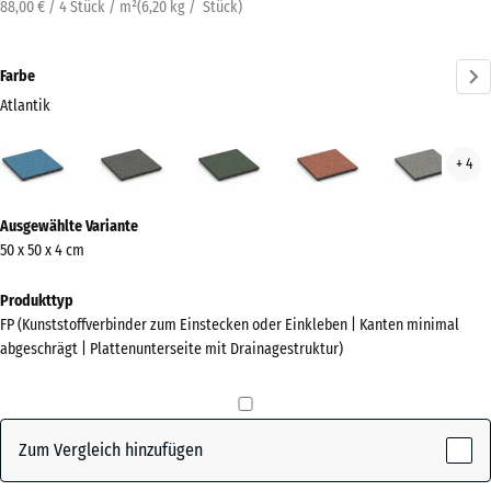
88,00 € / 4 Stück / m²
(
6,20
kg
/ Stück)
Farbe
Atlantik
Atlantik
Dunkelgrauer
Englischer
Feuersglut
Grau
+ 4
(active)
Granit
Rasen
Gran
Mehr
Ausgewählte Variante
Informationen
50 x 50 x 4 cm
zu
den
Produkttyp
Farben?
FP (Kunststoffverbinder zum Einstecken oder Einkleben | Kanten minimal
abgeschrägt | Plattenunterseite mit Drainagestruktur)
Farbpalette
anzeigen
(active)
Atlantik
Zum Vergleich hinzufügen