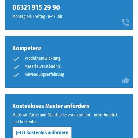
kein
kräftiges,
06321 915 29 90
Produkt
Scheinbare
frisches
für
Dichte -
Montag bis Freitag · 8–17 Uhr
Farbbild
den
Skalenwert
ergeben,
1 = bis 780
Produktvergleich
das
kg/m³
ausgewählt.
an
offenes
Kompetenz
Stoß-, Schwingungs-
Wasser
und
Produktentwicklung
Trittschalldämmung
erinnert.
Materialverständnis
– Skalenwert 4 =
Anwendungserfahrung
starke Dämpfung
Material
Rutschfestigkeit Klasse
–
DS (EN 14041) -
Bestandteile
Skalenwert 4 =
und
Kostenloses Muster anfordern
Gleitreibungskoeffizient
Aufbau
ca. 0,53
Material, Farbe und Oberfläche vorab prüfen – unverbindlich
und kostenlos.
Abriebfestigkeit
Dieses
- Beständigkeit
Jetzt kostenlos anfordern
Produkt
gegen