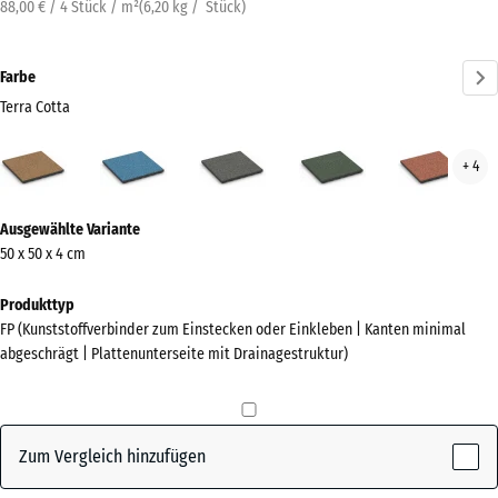
88,00 € / 4 Stück / m²
(
6,20
kg
/ Stück)
Farbe
Terra Cotta
Terra
Atlantik
Dunkelgrauer
Englischer
Feue
+ 4
Cotta
Granit
Rasen
(active)
Mehr
Ausgewählte Variante
Informationen
50 x 50 x 4 cm
zu
den
Produkttyp
Farben?
FP (Kunststoffverbinder zum Einstecken oder Einkleben | Kanten minimal
abgeschrägt | Plattenunterseite mit Drainagestruktur)
Farbpalette
anzeigen
Terra
Zum Vergleich hinzufügen
(active)
Cotta