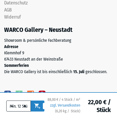
Datenschutz
Wärmeleitfähigkeit
und
ca. 0,09 W/(m·K)
AGB
schadstofffreiem
Widerruf
EPDM-
Frostbeständig
Granulat
Druckfestigkeit
WARCO Gallery – Neustadt
(Ethylen-
-
Propylen-
Showroom & persönliche Fachberatung
Skalenwert
Dien-
Adresse
Kautschuk),
1
Klemmhof 9
gebunden
67433 Neustadt an der Weinstraße
=
mit
Sommerferien
ca.
Polyurethan.
Die WARCO Gallery ist bis einschließlich
15. Juli
geschlossen.
Die
1
Nutzschicht
mm
ist
verbleibende
offenporig
angelegt.
88,00 € / 4 Stück / m²
22,00 € /
Eindellung
-
+
zzgl. Versandkosten
Die
Stück
nach
(
6,20
kg
/ Stück)
Ihr sicherer Bodenbelag.
Basisschicht