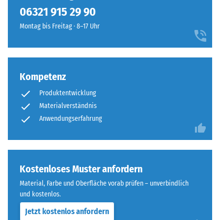
kein
und
06321 915 29 90
Produkt
Scheinbare
Rotbrauntönen
für
Dichte -
Montag bis Freitag · 8–17 Uhr
und
den
Skalenwert
erzeugt
1 = bis 780
Produktvergleich
ein
kg/m³
ausgewählt.
natürlich
anmutendes
Kompetenz
Stoß-, Schwingungs-
Farbbild,
und
Produktentwicklung
Trittschalldämmung
das
Materialverständnis
– Skalenwert 4 =
mediterrane
Anwendungserfahrung
starke Dämpfung
Ton-
und
Rutschfestigkeit Klasse
Erdmaterialien
DS (EN 14041) -
assoziiert.
Skalenwert 4 =
Kostenloses Muster anfordern
Gleitreibungskoeffizient
ca. 0,53
Material, Farbe und Oberfläche vorab prüfen – unverbindlich
Material
und kostenlos.
Abriebfestigkeit
–
- Beständigkeit
Bestandteile
Jetzt kostenlos anfordern
gegen