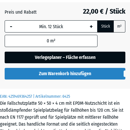
22,00 € / Stück
Atlantik
Preis und Rabatt
-
+
Stück
m²
Dunkelgrauer
Granit
0
m²
Verlegeplaner – Fläche erfassen
Englischer
Rasen
Zum Warenkorb hinzufügen
Feuersglut
EAN:
4251469364257
| Artikelnummer:
6425
Die Fallschutzplatte 50 × 50 × 4 cm mit EPDM-Nutzschicht ist ein
stoßdämpfender Spielplatzbelag für Fallhöhen bis 120 cm. Sie ist
Grauer
nach EN 1177 geprüft und für Spielplätze mit mittlerer Fallhöhe
Granit
geeignet. Das handliche Format und die seitlich eingesteckten