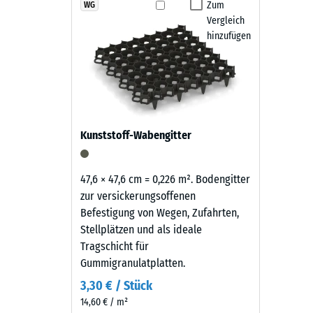
Die Fallschutz-Puzzlematten sind rutschhemmend, was
wirkt
Zum
WG
Rutschfe
abgekehrt oder mit einem Hochdruckreiniger gereini
Vergleich
sachlich
Abriebf
austauschen. Dadurch bleibt der Belag pflegeleicht u
hinzufügen
und
zeitlos
Wasserdu
—
Rutschh
der
tiefe,
Wärmedä
warme
Frostbe
Kunststoff-Wabengitter
Schwarzton
Druckf
fügt
sich
-
47,6 × 47,6 cm = 0,226 m². Bodengitter
unauffällig
zur versickerungsoffenen
Skale
in
Befestigung von Wegen, Zufahrten,
2
moderne
Stellplätzen und als ideale
Außenanlagen
=
Tragschicht für
und
Gummigranulatplatten.
ca.
industriell
3,30 € / Stück
0,75
geprägte
14,60 € / m²
Bereiche
mm