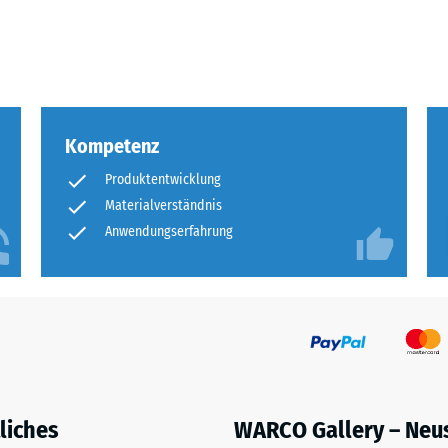
eibende
llung
Kompetenz
en
Produktentwicklung
stung
Materialverständnis
Anwendungserfahrung
liches
WARCO Gallery – Neu