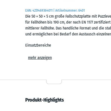
EAN:
4251469364011
| Artikelnummer:
6401
Die 50 × 50 × 5 cm große Fallschutzplatte mit Puzzl
für Fallhöhen bis 190 cm, der nach EN 1177 zertifiziert
mittlerer Fallhöhe. Das handliche Format und die sta
und ermöglichen bei Bedarf den Austausch einzelner 
Einsatzbereiche
Die 5 cm starke Fallschutzplatte wird überall dort ei
mehr anzeigen
geschützt werden sollen. Typische Einsatzorte sind S
Kletterkombinationen, Klettertürme, Netzklettergerä
Schulhöfen und öffentlichen Spielplätzen.
Aufbau und Material
Die Fallschutzplatte besteht aus PU-gebundenem ELT-
Produkt-Highlights
und bezeichnet Gummigranulat aus recycelten Fahrzeu
Bindemittel verwendet, bei farbigen Puzzleplatten is