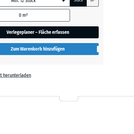
+
Stück
m²
0
m²
t
+ 0,60 €
Verlegeplaner – Fläche erfassen
Zum Warenkorb hinzufügen
t herunterladen