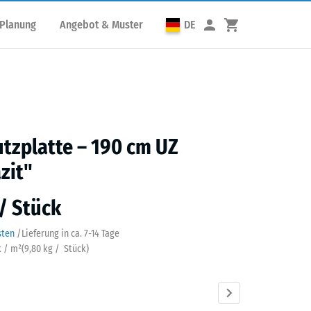
 Planung
Angebot & Muster
DE
utzplatte – 190 cm UZ
zit"
 / Stück
sten
/
Lieferung in ca.
7-14 Tage
k / m²
(
9,80
kg
/ Stück)