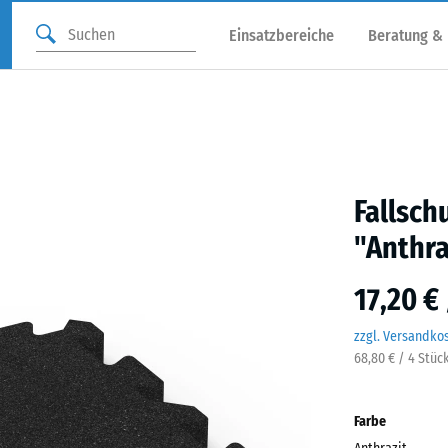
Einsatzbereiche
Beratung &
Fallsch
"Anthra
17,20 €
zzgl. Versandko
68,80 € / 4 Stüc
Farbe