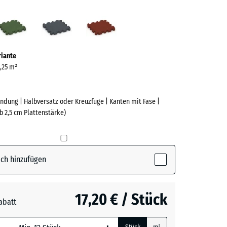
azit
Grasgrün
Schiefergrau
Ziegelrot
ve)
riante
0,25 m²
ndung | Halbversatz oder Kreuzfuge | Kanten mit Fase |
b 2,5 cm Plattenstärke)
e
(active)
t
ch hinzufügen
n
+ 1,10 €
17,20 € / Stück
abatt
rgrau
+ 0,60 €