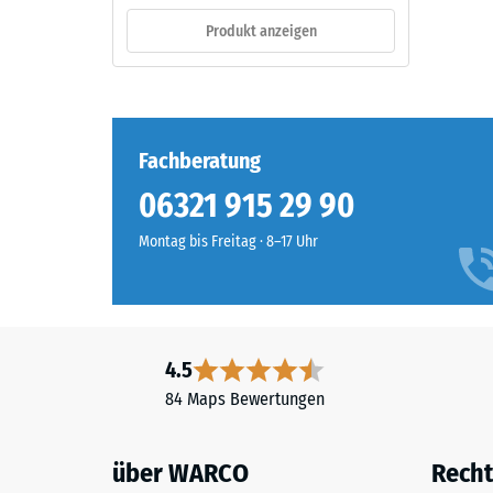
ein.
verbl
Produkt anzeigen
Einde
Material
nach
–
24
Bestandteile
Fachberatung
und
Stund
Aufbau
06321 915 29 90
Entla
(BS
Montag bis Freitag · 8–17 Uhr
7188)
Das
Produkt
ist
zweischichtig
4.5
aufgebaut
2 / 5
84 Maps Bewertungen
und
besteht
aus
über WARCO
Recht
gereinigtem,