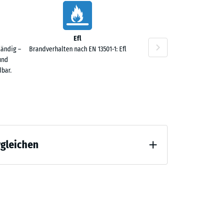
Efl
tändig –
Brandverhalten nach EN 13501-1: Efl
und
bar.
rgleichen
 Entlastung (BS 7188)