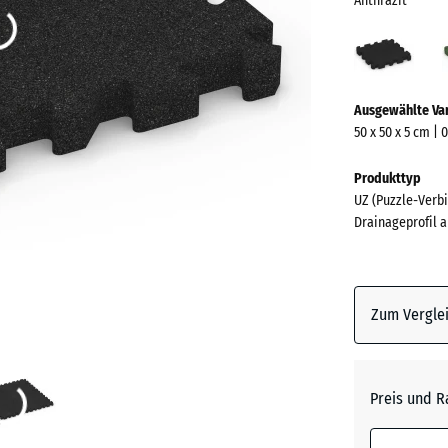
Anthrazit
Anthr
(acti
Mehr
Ausgewählte Va
Informationen
50 x 50 x 5 cm | 
zu
den
Produkttyp
Farben?
UZ (Puzzle-Verbi
Drainageprofil a
Farbpalett
anzeigen
Anthrazi
Zum Verglei
Grasgrü
Preis und R
Schiefe