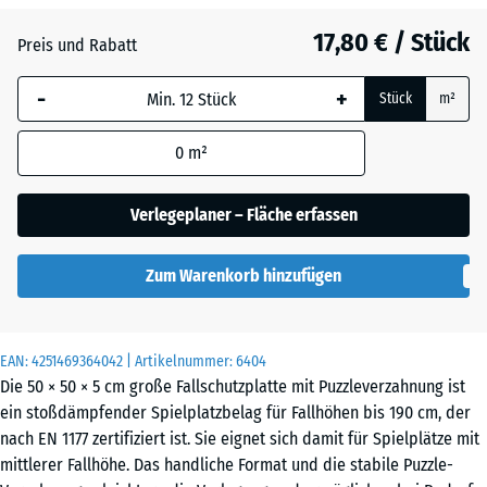
Anthrazit
- 0,60 €
17,80 € / Stück
Preis und Rabatt
-
+
Grasgrün
+ 0,50 €
Stück
m²
0
m²
Ziegelrot
Verlegeplaner – Fläche erfassen
Zum Warenkorb hinzufügen
EAN:
4251469364042
| Artikelnummer:
6404
Die 50 × 50 × 5 cm große Fallschutzplatte mit Puzzleverzahnung ist
ein stoßdämpfender Spielplatzbelag für Fallhöhen bis 190 cm, der
nach EN 1177 zertifiziert ist. Sie eignet sich damit für Spielplätze mit
mittlerer Fallhöhe. Das handliche Format und die stabile Puzzle-