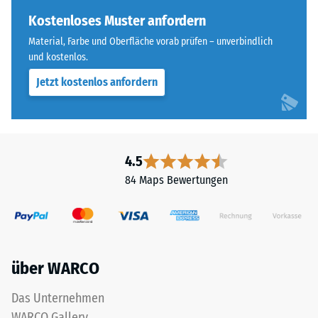
ist
Skalenwert 4 =
bei
Kostenloses Muster anfordern
Wärmeleitfähigkeit
diesem
ca. 0,09 W/(m·K)
Material, Farbe und Oberfläche vorab prüfen – unverbindlich
dunklen
und kostenlos.
Frostbeständig
Farbton
Jetzt kostenlos anfordern
jedoch
Druckfestigkeit
gering.
-
Skalenwert
Material
2
4.5
–
=
Bestandteile
84 Maps Bewertungen
und
ca.
Aufbau
0,75
mm
über WARCO
verbleibende
Das
Produkt
Eindellung
Das Unternehmen
ist
nach
WARCO Gallery