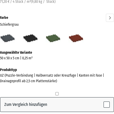
71,20 € / 4 Stück / m²
(
9,80
kg
/ Stück)
Farbe
Schiefergrau
Schiefergrau
Anthrazit
Grasgrün
Ziegelrot
(active)
Mehr
Ausgewählte Variante
Informationen
50 x 50 x 5 cm | 0,25 m²
zu
den
Produkttyp
Farben?
UZ (Puzzle-Verbindung | Halbversatz oder Kreuzfuge | Kanten mit Fase |
Drainageprofil ab 2,5 cm Plattenstärke)
Farbpalette
anzeigen
(active)
Schiefergrau
Zum Vergleich hinzufügen