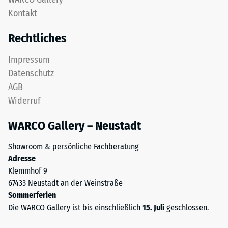
zweischichtig
Kontakt
24
aufgebaut
und
Stunden
Rechtliches
besteht
Entlastung
aus
Impressum
(BS
gereinigtem,
Datenschutz
schwarzem
7188)
AGB
ELT-
Widerruf
Granulat
sowie
WARCO Gallery – Neustadt
einem
/ 5
Polyurethan-
Showroom & persönliche Fachberatung
Bindemittel.
Adresse
ELT
Klemmhof 9
steht
67433 Neustadt an der Weinstraße
für
Die
Sommerferien
„End
Druckfestigkeit
Die WARCO Gallery ist bis einschließlich
15. Juli
geschlossen.
of
eines
Life
Werkstoffes