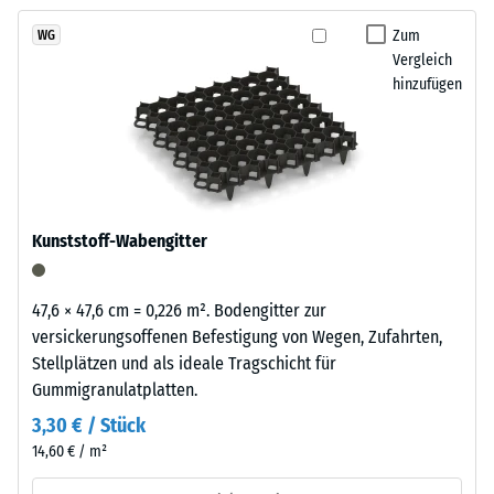
kein
Reifenverwertung
Produkt
Scheinbare
mit
Zum
WG
für
Dichte -
Vergleich
einem
den
Skalenwert
hinzufügen
schiefergrau
1 = bis 780
Produktvergleich
pigmentierten
kg/m³
ausgewählt.
Bindemittel
gleichmäßig
Stoß-, Schwingungs-
umhüllt.
und
Trittschalldämmung
Der
Kunststoff-Wabengitter
– Skalenwert 4 =
Farbton
starke Dämpfung
zeigt
sich
Rutschfestigkeit Klasse
47,6 × 47,6 cm = 0,226 m². Bodengitter zur
als
DS (EN 14041) -
versickerungsoffenen Befestigung von Wegen, Zufahrten,
dunkles,
Skalenwert 3 =
Stellplätzen und als ideale Tragschicht für
kühles
Gleitreibungskoeffizient
Gummigranulatplatten.
ca. 0,45
Grau
3,30 € / Stück
mit
Abriebfestigkeit
14,60 € / m²
gleichmäßiger
- Beständigkeit
Farbgebung
gegen