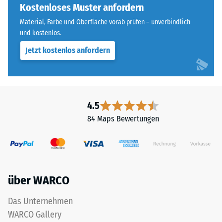
für
Kostenloses Muster anfordern
Skalenwert 4 =
„End
Wärmeleitfähigkeit
Material, Farbe und Oberfläche vorab prüfen – unverbindlich
of
ca. 0,09 W/(m·K)
und kostenlos.
Life
Jetzt kostenlos anfordern
Frostbeständig
Tyres"
und
Druckfestigkeit
bezeichnet
-
Gummigranulat,
Skalenwert
das
4.5
aus
2
84 Maps Bewertungen
dem
=
Recycling
ca.
von
Altreifen
0,75
gewonnen
mm
über WARCO
wird.
verbleibende
Die
Das Unternehmen
obere
Eindellung
WARCO Gallery
Nutzschicht