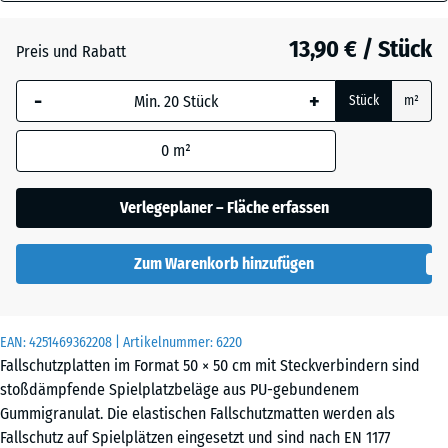
40
Anthrazit
- 2,80 €
mm
13,90 € / Stück
Preis und Rabatt
Die gewählte, blau
-
+
Stück
m²
umrandete
Grasgrün
- 1,80 €
Abmessung wird
0
m²
(sofern in den
Produktdaten nicht
Sandbeige
+ 0,40 €
anders angegeben)
Verlegeplaner – Fläche erfassen
für die
Bedarfsberechnung
Zum Warenkorb hinzufügen
verwendet.
Schiefergrau
50
x
EAN:
4251469362208
| Artikelnummer:
6220
50
Fallschutzplatten im Format 50 × 50 cm mit Steckverbindern sind
Ziegelrot
- 2,70 €
x 4
stoßdämpfende Spielplatzbeläge aus PU-gebundenem
cm
Gummigranulat. Die elastischen Fallschutzmatten werden als
Fallschutz auf Spielplätzen eingesetzt und sind nach EN 1177