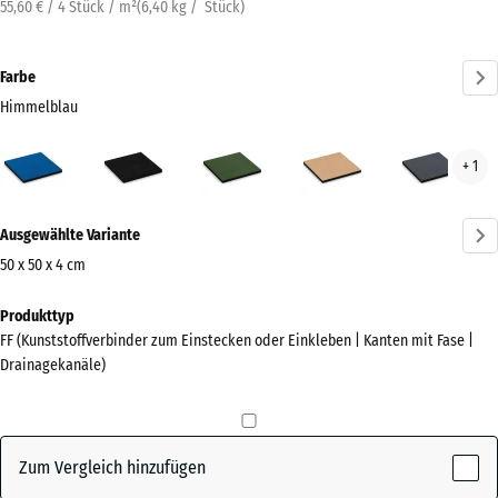
55,60 € / 4 Stück / m²
(
6,40
kg
/ Stück)
Farbe
Himmelblau
Himmelblau
Anthrazit
Grasgrün
Sandbeige
Schi
+ 1
(active)
Mehr
Ausgewählte Variante
Informationen
zu
50 x 50 x 4 cm
den
Abmessungen
Produkttyp
Farben?
für
FF (Kunststoffverbinder zum Einstecken oder Einkleben | Kanten mit Fase |
den
Farbpalette
Drainagekanäle)
Versand
anzeigen
500
(active)
Himmelblau
x
500
Zum Vergleich hinzufügen
x