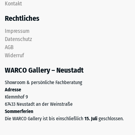
nach
Kontakt
aus
24
feinem
Rechtliches
ELT-
Stunden
Granulat
Entlastung
Impressum
bildet
Datenschutz
(BS
eine
AGB
abriebfeste,
7188)
Widerruf
rutschhemmende
Oberfläche.
WARCO Gallery – Neustadt
Die
untere
/ 5
Showroom & persönliche Fachberatung
Schicht
Adresse
aus
Klemmhof 9
gröberem
67433 Neustadt an der Weinstraße
ELT-
Sommerferien
Granulat
Die
Die WARCO Gallery ist bis einschließlich
15. Juli
geschlossen.
unterstützt
Druckfestigkeit
Elastizität,
eines