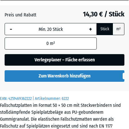
40
Anthrazit
- 3,20 €
mm
14,30 € / Stück
Preis und Rabatt
Die gewählte, blau
Grasgrün
- 2,20 €
-
+
Stück
m²
umrandete
Abmessung wird
0
m²
(sofern in den
Himmelblau
- 0,40 €
Produktdaten nicht
anders angegeben)
Verlegeplaner – Fläche erfassen
für die
Schiefergrau
- 0,40 €
Bedarfsberechnung
Zum Warenkorb hinzufügen
verwendet.
50
Ziegelrot
- 3,10 €
x
EAN:
4251469362222
| Artikelnummer:
6222
50
Fallschutzplatten im Format 50 × 50 cm mit Steckverbindern sind
x 4
stoßdämpfende Spielplatzbeläge aus PU-gebundenem
cm
Gummigranulat. Die elastischen Fallschutzmatten werden als
Fallschutz auf Spielplätzen eingesetzt und sind nach EN 1177