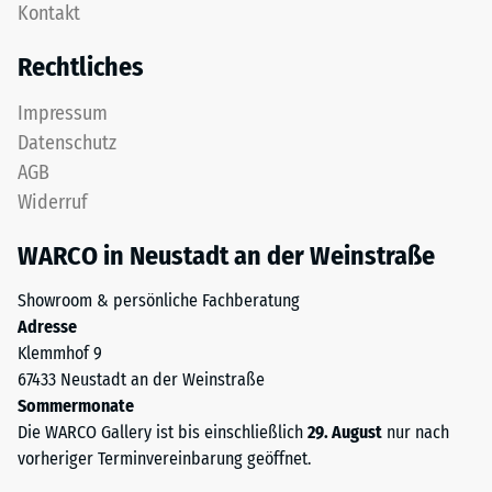
nach
Kontakt
Nutzschicht
24
aus
Rechtliches
feinem
Stunden
ELT-
Entlastung
Impressum
Granulat
Datenschutz
(BS
bildet
AGB
eine
7188)
Widerruf
abriebfeste,
rutschhemmende
WARCO in Neustadt an der Weinstraße
Oberfläche.
Die
/ 5
Showroom & persönliche Fachberatung
untere
Adresse
Schicht
Klemmhof 9
aus
67433 Neustadt an der Weinstraße
gröberem
Sommermonate
ELT-
Die
Die WARCO Gallery ist bis einschließlich
29. August
nur nach
Granulat
Druckfestigkeit
vorheriger Terminvereinbarung geöffnet.
unterstützt
eines