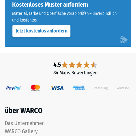
steht
Kostenloses Muster anfordern
Skalenwert 4 =
für
Wärmeleitfähigkeit
Material, Farbe und Oberfläche vorab prüfen – unverbindlich
„End
ca. 0,09 W/(m·K)
und kostenlos.
of
Jetzt kostenlos anfordern
Frostbeständig
Life
Tyres"
Druckfestigkeit
und
-
bezeichnet
Skalenwert
Gummigranulat,
4.5
das
2
84 Maps Bewertungen
aus
=
dem
ca.
Recycling
von
0,75
Altreifen
mm
über WARCO
gewonnen
verbleibende
wird.
Das Unternehmen
Die
Eindellung
WARCO Gallery
obere