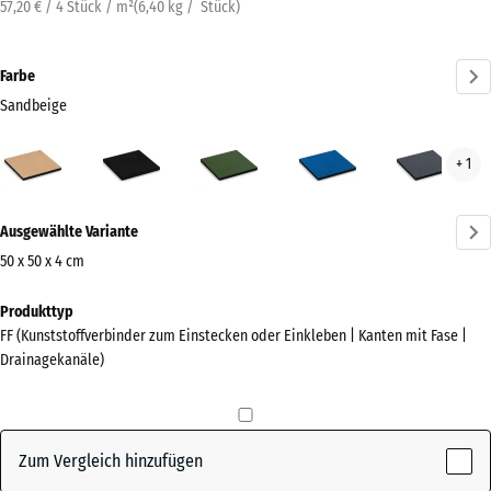
57,20 € / 4 Stück / m²
(
6,40
kg
/ Stück)
Farbe
Sandbeige
Sandbeige
Anthrazit
Grasgrün
Himmelblau
Schi
+ 1
(active)
Mehr
Ausgewählte Variante
Informationen
zu
50 x 50 x 4 cm
den
Abmessungen
Produkttyp
Farben?
für
FF (Kunststoffverbinder zum Einstecken oder Einkleben | Kanten mit Fase |
den
Farbpalette
Drainagekanäle)
Versand
anzeigen
500
(active)
Sandbeige
x
500
Zum Vergleich hinzufügen
x