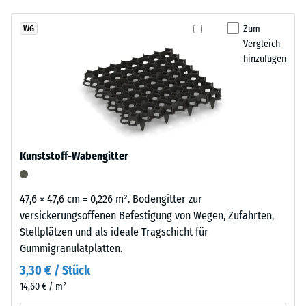
7188)
kein
Reifenverwertung
Produkt
Scheinbare
mit
Zum
WG
für
Dichte -
Vergleich
einem
den
Skalenwert
hinzufügen
grasgrün
3 = 840 bis
Produktvergleich
pigmentierten
900 kg/m³
ausgewählt.
Bindemittel
gleichmäßig
Stoß-, Schwingungs-
umhüllt.
und
Trittschalldämmung
Der
Kunststoff-Wabengitter
– Skalenwert 3 =
Farbton
deutliche Dämpfung
zeigt
sich
Rutschfestigkeit Klasse
47,6 × 47,6 cm = 0,226 m². Bodengitter zur
als
DS (EN 14041) -
versickerungsoffenen Befestigung von Wegen, Zufahrten,
kräftiges,
Skalenwert 2 =
Stellplätzen und als ideale Tragschicht für
mittleres
Gleitreibungskoeffizient
Gummigranulatplatten.
ca. 0,38
Grün
3,30 € / Stück
mit
Abriebfestigkeit
14,60 € / m²
gleichmäßiger
- Beständigkeit