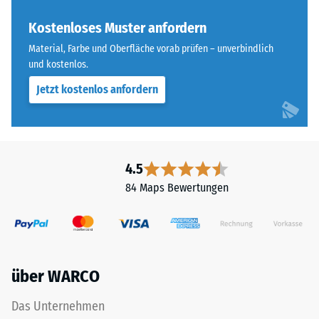
Farbton
Skalenwert 4 =
nachdunkelt.
Kostenloses Muster anfordern
Wärmeleitfähigkeit
ca. 0,09 W/(m·K)
Material, Farbe und Oberfläche vorab prüfen – unverbindlich
und kostenlos.
Material
Frostbeständig
–
Jetzt kostenlos anfordern
Druckfestigkeit
Bestandteile
-
und
Aufbau
Skalenwert
3
4.5
=
84 Maps Bewertungen
Das
ca.
Produkt
ist
0,5
zweischichtig
mm
aufgebaut
über WARCO
verbleibende
und
besteht
Eindellung
Das Unternehmen
aus