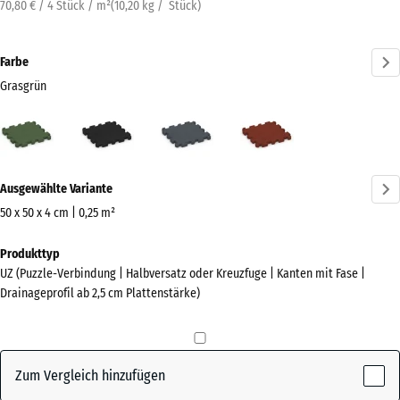
70,80 € / 4 Stück / m²
(
10,20
kg
/ Stück)
Farbe
Grasgrün
Grasgrün
Anthrazit
Schiefergrau
Ziegelrot
(active)
Mehr
Ausgewählte Variante
Informationen
zu
50 x 50 x 4 cm | 0,25 m²
den
Abmessungen
Produkttyp
Farben?
für
UZ (Puzzle-Verbindung | Halbversatz oder Kreuzfuge | Kanten mit Fase |
den
Farbpalette
Drainageprofil ab 2,5 cm Plattenstärke)
Versand
anzeigen
540
(active)
Grasgrün
x
540
Zum Vergleich hinzufügen
x