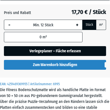
40
Anthrazit
- 1,20 €
mm
17,70 € / Stück
Preis und Rabatt
Die gewählte, blau
Schiefergrau
- 0,60 €
-
+
Stück
m²
umrandete
Abmessung wird
0
m²
(sofern in den
Ziegelrot
- 0,60 €
Produktdaten nicht
anders angegeben)
Verlegeplaner – Fläche erfassen
für die
Bedarfsberechnung
Zum Warenkorb hinzufügen
verwendet.
50
x
EAN:
4251469369955
| Artikelnummer:
6995
50
Die Fitness Bodenschutzmatte wird als handliche Platte im Format
x 4
von 50 × 50 cm aus PU-gebundenem Gummigranulat hergestellt.
cm
Über die präzise Puzzle-Verzahnung an den Rändern lassen sich die
|
Platten einfach zusammenstecken und bilden so eine stabile