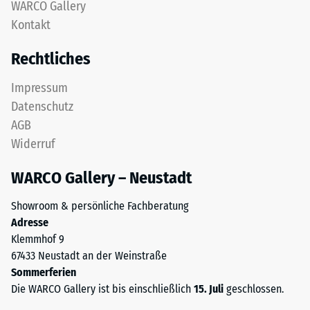
nach
WARCO Gallery
gereinigtem,
Kontakt
24
schwarzem
ELT-
Stunden
Rechtliches
Granulat
Entlastung
sowie
Impressum
(BS
einem
Datenschutz
Polyurethan-
7188)
AGB
Bindemittel.
Widerruf
ELT
steht
WARCO Gallery – Neustadt
für
/ 5
„End
Showroom & persönliche Fachberatung
of
Adresse
Life
Klemmhof 9
Tyres"
67433 Neustadt an der Weinstraße
und
Die
Sommerferien
bezeichnet
Druckfestigkeit
Die WARCO Gallery ist bis einschließlich
15. Juli
geschlossen.
Gummigranulat,
eines