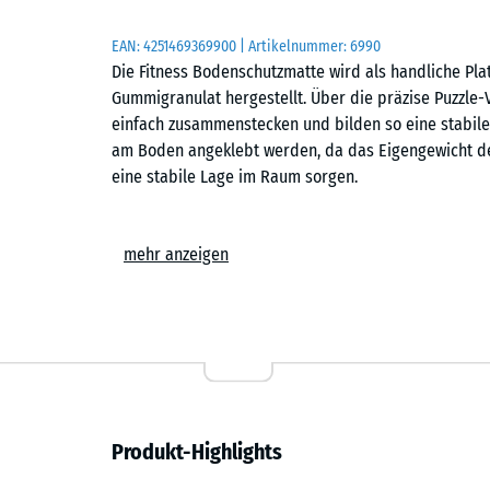
EAN:
4251469369900
| Artikelnummer:
6990
Die Fitness Bodenschutzmatte wird als handliche Pl
Gummigranulat hergestellt. Über die präzise Puzzle-
einfach zusammenstecken und bilden so eine stabile 
am Boden angeklebt werden, da das Eigengewicht de
eine stabile Lage im Raum sorgen.
Einfache Verlegung
mehr anzeigen
Die Puzzle-Verzahnung ermöglicht den schnellen Aufb
kann im Schachbrettmuster oder im Halbversatz erfo
auf einem tragfähigen Untergrund verlegt werden – n
Trainingsfläche lässt sich jederzeit erweitern, umge
Schutz für Gebäude und Geräte
Produkt-Highlights
Die elastische Struktur der Matten schützt den Un
von Fitnessgeräten oder Stöße von Gewichten. Beim 