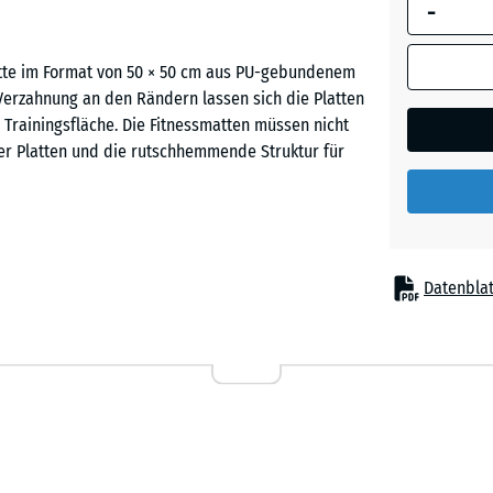
-
umrandete
Abmessung
(sofern in 
atte im Format von 50 × 50 cm aus PU-gebundenem
Ziegelro
Produktdat
Verzahnung an den Rändern lassen sich die Platten
anders an
Trainingsfläche. Die Fitnessmatten müssen nicht
für die
r Platten und die rutschhemmende Struktur für
Bedarfsbe
verwendet.
50
x
au einer sicheren Trainingsfläche. Die Verlegung
Datenblat
50
lgen. Die Fitness-Bodenschutzmatten können direkt
x 3
icht nur in Gebäuden, sondern auch im Freien. Die
cm
stalten oder bei Bedarf wieder abbauen.
|
0,25
m²
tergrund vor Beschädigungen durch Schwingungen
Absetzen oder Abwerfen leichter Hanteln wird der