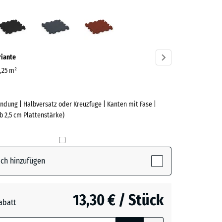
grün
Anthrazit
Schiefergrau
Ziegelrot
ve)
riante
0,25 m²
ndung | Halbversatz oder Kreuzfuge | Kanten mit Fase |
e
b 2,5 cm Plattenstärke)
(active)
n
ch hinzufügen
t
- 1,20 €
13,30 € / Stück
abatt
e, blau
rgrau
- 0,60 €