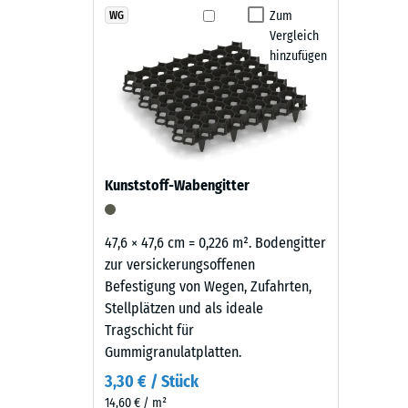
Produkten
Zum
WG
Rutschfe
Vergleich
in
Abriebf
hinzufügen
Grasgrün
wird
Wasserdu
schwarzes
Rutschh
Gummigranulat
aus
Wärmedä
der
Frostbe
Kunststoff-Wabengitter
Reifenverwertung
Druckf
mit
einem
-
47,6 × 47,6 cm = 0,226 m². Bodengitter
grasgrün
zur versickerungsoffenen
Skale
pigmentierten
Befestigung von Wegen, Zufahrten,
3
Bindemittel
Stellplätzen und als ideale
gleichmäßig
=
Tragschicht für
umhüllt.
Gummigranulatplatten.
ca.
Der
3,30 € / Stück
0,5
Farbton
14,60 € / m²