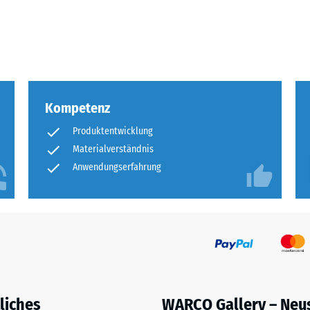
eibende
llung
Kompetenz
en
Produktentwicklung
stung
Materialverständnis
Anwendungserfahrung
liches
WARCO Gallery – Neu