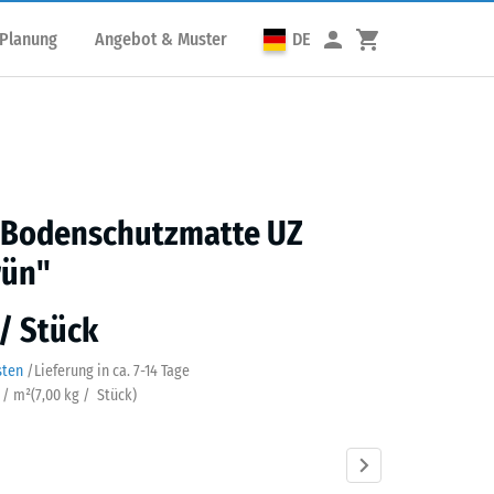
 Planung
Angebot & Muster
DE
s Bodenschutzmatte UZ
rün"
 / Stück
sten
/
Lieferung in ca.
7-14 Tage
k / m²
(
7,00
kg
/ Stück)