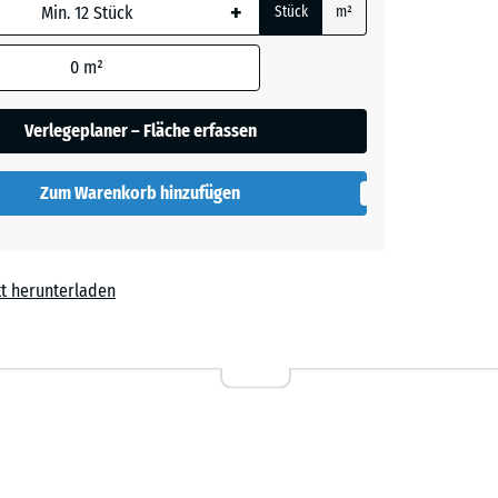
+
Stück
m²
 wird
den
0
m²
t
- 0,60 €
en nicht
gegeben)
Verlegeplaner – Fläche erfassen
rechnung
Zum Warenkorb hinzufügen
t herunterladen