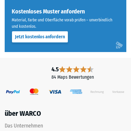
ELT
Wärmedämmung -
steht
Kostenloses Muster anfordern
Skalenwert 3 =
für
Wärmeleitfähigkeit
Material, Farbe und Oberfläche vorab prüfen – unverbindlich
„End
ca. 0,11 W/(m·K)
und kostenlos.
of
Frostbeständig
Jetzt kostenlos anfordern
Life
Tyres"
Druckfestigkeit
und
-
bezeichnet
Skalenwert
Gummigranulat,
4.5
das
3
84 Maps Bewertungen
aus
=
dem
ca.
Recycling
von
0,5
Altreifen
mm
über WARCO
gewonnen
verbleibende
wird.
Das Unternehmen
Die
Eindellung