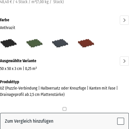
48,40 € / 4 Stück / m²
(
7,00
kg
/ Stück)
Farbe
Anthrazit
Anthrazit
Grasgrün
Schiefergrau
Ziegelrot
(active)
Mehr
Ausgewählte Variante
Informationen
zu
50 x 50 x 3 cm | 0,25 m²
den
Abmessungen
Produkttyp
Farben?
für
UZ (Puzzle-Verbindung | Halbversatz oder Kreuzfuge | Kanten mit Fase |
den
Farbpalette
Drainageprofil ab 2,5 cm Plattenstärke)
Versand
anzeigen
540
(active)
Anthrazit
x
540
Zum Vergleich hinzufügen
x