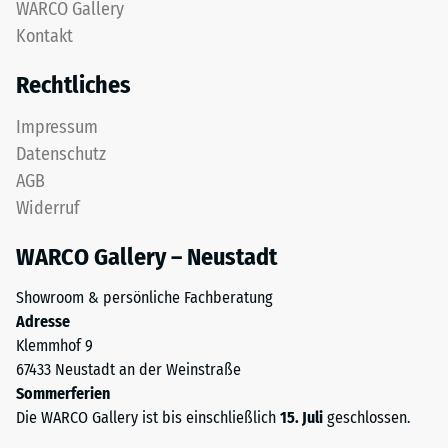
WARCO Gallery
obere
nach
Kontakt
Nutzschicht
24
aus
Rechtliches
feinem
Stunden
ELT-
Entlastung
Impressum
Granulat
Datenschutz
(BS
bildet
AGB
eine
7188)
Widerruf
abriebfeste,
rutschhemmende
WARCO Gallery – Neustadt
Oberfläche.
Die
/ 5
Showroom & persönliche Fachberatung
untere
Adresse
Schicht
Klemmhof 9
aus
67433 Neustadt an der Weinstraße
gröberem
Sommerferien
ELT-
Die
Die WARCO Gallery ist bis einschließlich
15. Juli
geschlossen.
Granulat
Druckfestigkeit