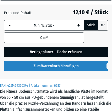
30
Grasgrün
+ 1,20 €
mm
12,10 € / Stück
Preis und Rabatt
Die gewählte, blau
Schiefergrau
+ 0,60 €
-
+
Stück
m²
umrandete
Abmessung wird
0
m²
(sofern in den
Ziegelrot
+ 0,60 €
Produktdaten nicht
anders angegeben)
Verlegeplaner – Fläche erfassen
für die
Bedarfsberechnung
Zum Warenkorb hinzufügen
verwendet.
50
x
EAN:
4251469366374
| Artikelnummer:
6637
50
Die Fitness Bodenschutzmatte wird als handliche Platte im Format
x 3
von 50 × 50 cm aus PU-gebundenem Gummigranulat hergestellt.
cm
Über die präzise Puzzle-Verzahnung an den Rändern lassen sich die
|
Platten einfach zusammenstecken und bilden so eine stabile