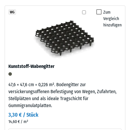
7188)
kein
Schwarzton
Produkt
Scheinbare
fügt
Zum
WG
für
Dichte -
Vergleich
sich
den
Skalenwert
hinzufügen
unauffällig
3 = 840 bis
Produktvergleich
in
900 kg/m³
ausgewählt.
moderne
Außenanlagen
Stoß-, Schwingungs-
und
und
Trittschalldämmung
industriell
Kunststoff-Wabengitter
– Skalenwert 2 =
geprägte
angenehme
Bereiche
Dämpfung
ein.
47,6 × 47,6 cm = 0,226 m². Bodengitter zur
Rutschfestigkeit Klasse
versickerungsoffenen Befestigung von Wegen, Zufahrten,
DS (EN 14041) -
Stellplätzen und als ideale Tragschicht für
Material
Skalenwert 2 =
Gummigranulatplatten.
–
Gleitreibungskoeffizient
Bestandteile
3,30 € / Stück
ca. 0,38
und
14,60 € / m²
Abriebfestigkeit
Aufbau