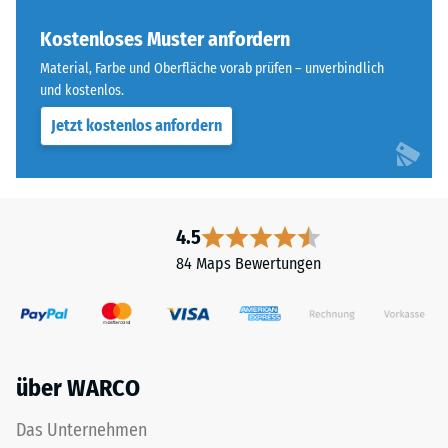
„End
Wärmedämmung -
of
Kostenloses Muster anfordern
Skalenwert 3 =
Life
Wärmeleitfähigkeit
Material, Farbe und Oberfläche vorab prüfen – unverbindlich
Tyres"
ca. 0,11 W/(m·K)
und kostenlos.
und
Frostbeständig
Jetzt kostenlos anfordern
bezeichnet
Gummigranulat,
Druckfestigkeit
das
-
aus
Skalenwert
dem
4.5
Recycling
3
84 Maps Bewertungen
von
=
Altreifen
ca.
gewonnen
wird.
0,5
Die
mm
über WARCO
obere
verbleibende
Nutzschicht
Das Unternehmen
aus
Eindellung