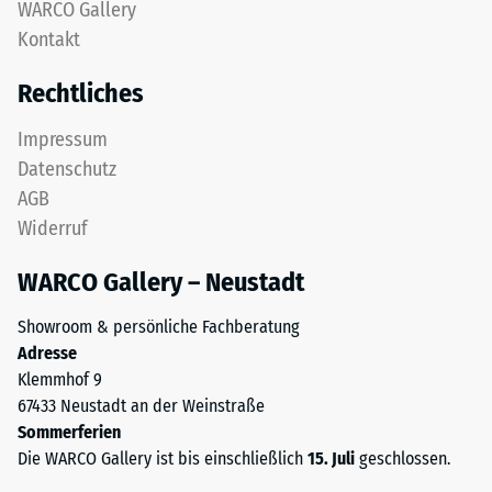
WARCO Gallery
feinem
nach
Kontakt
ELT-
24
Granulat
Rechtliches
bildet
Stunden
eine
Entlastung
Impressum
abriebfeste,
Datenschutz
(BS
rutschhemmende
AGB
Oberfläche.
7188)
Widerruf
Die
untere
WARCO Gallery – Neustadt
Schicht
aus
/ 5
Showroom & persönliche Fachberatung
gröberem
Adresse
ELT-
Klemmhof 9
Granulat
67433 Neustadt an der Weinstraße
unterstützt
Sommerferien
Elastizität,
Die
Die WARCO Gallery ist bis einschließlich
15. Juli
geschlossen.
Stoßdämpfung
Druckfestigkeit