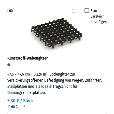
7188)
kein
Granulatstruktur,
Produkt
Scheinbare
das
Zum
WG
für
Dichte -
Vergleich
sich
den
Skalenwert
hinzufügen
natürlich
3 = 840 bis
Produktvergleich
in
900 kg/m³
ausgewählt.
Garten-
und
Stoß-, Schwingungs-
Terrassenanlagen
und
Trittschalldämmung
einfügt.
Kunststoff-Wabengitter
– Skalenwert 2 =
angenehme
Material
Dämpfung
47,6 × 47,6 cm = 0,226 m². Bodengitter zur
–
Rutschfestigkeit Klasse
versickerungsoffenen Befestigung von Wegen, Zufahrten,
Bestandteile
DS (EN 14041) -
Stellplätzen und als ideale Tragschicht für
und
Skalenwert 2 =
Gummigranulatplatten.
Aufbau
Gleitreibungskoeffizient
3,30 € / Stück
ca. 0,38
14,60 € / m²
Abriebfestigkeit