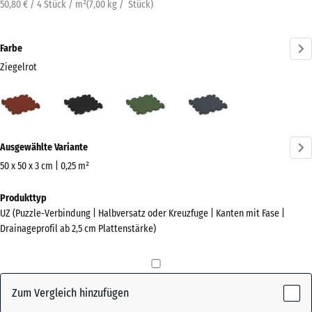
50,80 € / 4 Stück / m²
(
7,00
kg
/ Stück)
Farbe
Ziegelrot
Ziegelrot
Anthrazit
Grasgrün
Schiefergrau
(active)
Mehr
Ausgewählte Variante
Informationen
zu
50 x 50 x 3 cm | 0,25 m²
den
Abmessungen
Produkttyp
Farben?
für
UZ (Puzzle-Verbindung | Halbversatz oder Kreuzfuge | Kanten mit Fase |
den
Farbpalette
Drainageprofil ab 2,5 cm Plattenstärke)
Versand
anzeigen
540
(active)
Ziegelrot
x
540
Zum Vergleich hinzufügen
x