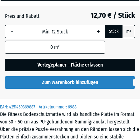
30
Anthrazit
- 0,60 €
mm
12,70 € / Stück
Preis und Rabatt
Die gewählte, blau
Grasgrün
+ 0,60 €
-
+
Stück
m²
umrandete
Abmessung wird
0
m²
(sofern in den
Schiefergrau
Produktdaten nicht
anders angegeben)
Verlegeplaner – Fläche erfassen
für die
Bedarfsberechnung
Zum Warenkorb hinzufügen
verwendet.
50
x
EAN:
4251469369887
| Artikelnummer:
6988
50
Die Fitness Bodenschutzmatte wird als handliche Platte im Format
x 3
von 50 × 50 cm aus PU-gebundenem Gummigranulat hergestellt.
cm
Über die präzise Puzzle-Verzahnung an den Rändern lassen sich die
|
Platten einfach zusammenstecken und bilden so eine stabile